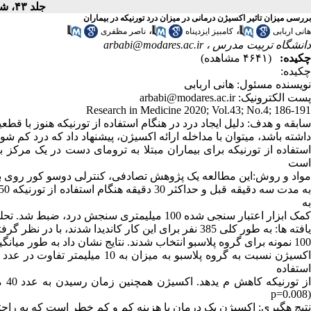
جلد ۴۳، شماره ۴ - ( ۹-۱۳۹۸ )
بررسی میزان تاثیر اکسیژن درمانی در میزان درد تورنیکه در بیماران
،
،
هانی اربابی
کامبیز ایزدپناه
ناصر مظفری
دانشگاه تربیت مدرس ،
arbabi@modares.ac.ir
چکیده:
(۴۶۴۱ مشاهده)
چکیده:
نویسنده مسئول: هانی اربابی
پست الکترونیک: arbabi@modares.ac.ir
Research in Medicine 2020; Vol.43; No.4; 186-191
سابقه و هدف: دلیل ایجاد درد در هنگام استفاده از تورنیکه هنوز با ق
داشته باشد، میتوان با مداخله ارائه اکسیژن، پیشنهاد داد که درد کم 
است
مواد و روش:این مطالعه یک پژوهش تصادفی، کنترلی دوسو کور روی بیماران ترومای دست است. 
به
کمک ابزار اعتبار سنجی شده 100 میلیمتری سنجش درد، ضبط شد. تحلیل داده ها با استفاده از نرمافزار SPSS انجام شد.
یافته ها: به طور کلی 385 نفر برای این کار کاندیدا شدند، با در نظر گرفتن معیارهای خروج، 200 نفر که از میان آنان 100 نمونه برای گروه اکسیژن و
100 نمونه برای گروه پلاسبو انتخاب شدند. نتایج نشان داد به طور میانگین در همه لحظ ههای مداخله اکسیژن منجر به کاهش عدد نسبی درد در گروه
اکسیژن نسبت به گروه پلاسبو به م
استفاده
از 
(p=0.008
نتیج هگیری: اکسیژن یک درمان با هزینه کم و کم خطر است که به را