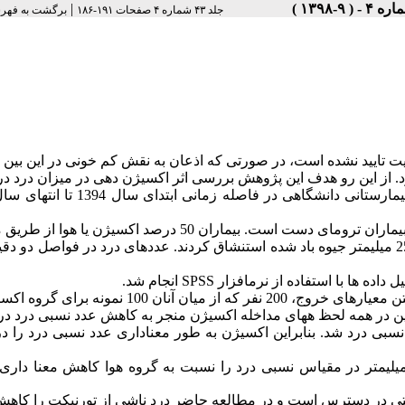
|
جلد ۴۳ شماره ۴ صفحات ۱۹۱-۱۸۶
برگشت به فهر
طعیت تایید نشده است، در صورتی که اذعان به نقش کم خونی در این بین 
شود. از این رو هدف این پژوهش بررسی اثر اکسیژن دهی در میزان درد د
بیماران 50 درصد اکسیژن یا هوا از طریق ماسک
به مدت سه دقیقه قبل و حداکثر 30 دقیقه هنگام استفاده از تورنیکه 250 میلیمتر جیوه باد شده استنشاق کردند. عددهای درد در فواصل
یزان به 10 میلیمتر تفاوت در عدد نسبی درد شد. بنابراین اکسیژن به طور معناداری عدد نسبی درد ر
تورنیکه کاهش م یدهد. اکسیژن همچنین زمان رسیدن به عدد 40 میلیمتر در مقیاس نسبی درد را نسبت به گروه هوا کاهش معنا د
حتی در دسترس است و در مطالعه حاضر درد ناشی از تورنیکت را کاه