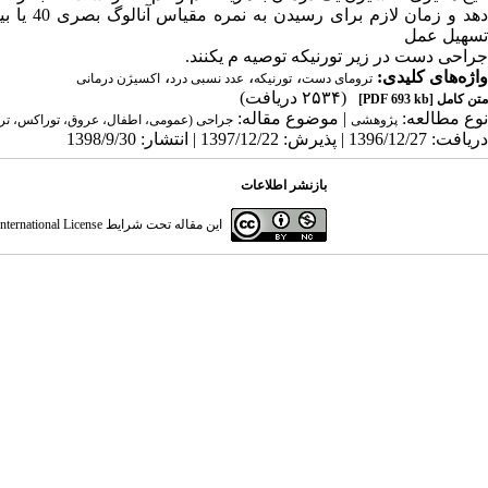
دهد و زم
تسهیل عمل
جراحی دست در زیر تورنیکه توصیه م یکنند.
واژه‌های کلیدی:
،
،
،
ترومای دست
تورنیکه
عدد نسبی درد
اکسیژن درمانی
(۲۵۳۴ دریافت)
متن کامل
[PDF 693 kb]
نوع مطالعه:
| موضوع مقاله:
پژوهشی
جراحی (عمومی، اطفال، عروق، توراکس، تر
دریافت: 1396/12/27 | پذیرش: 1397/12/22 | انتشار: 1398/9/30
بازنشر اطلاعات
این مقاله تحت شرایط
ternational License