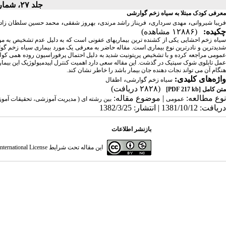
جلد ۲۷، شماره ۲ - ( تابستان ۱۳۸۲ )
معرفی کودک مبتلا به سیاه زخم گوارشی
،
،
،
،
فریبا شیروانی
مهدی سرداری
فریناز راشد مرندی
بهروز شفقی
محمد حسین سلطان زاد
چکیده:
(۱۲۸۸۶ مشاهده)
سیاه زخم احشایی یکی از کشنده ترین بیماریهای عفونی است که به دلیل عدم تشخیص به موقع
عمومی مراجعه کرده و با تشخیص پریتونیت شدید به دلیل احتمال پرفوراسیون روده همی کول
عمل تابلوی شوک سپتیک در گذشت. این مقاله سعی دارد اهمیت کنترل اپیدمیولوژیک این بیمار
هنگام آن می تواند نجات دهنده جان بیمار باشد را خاطر نشان کند.
واژه‌های کلیدی:
،
سیاه زخم گوارشی
اطفال
(۲۸۲۸ دریافت)
متن کامل
[PDF 217 kb]
نوع مطالعه:
| موضوع مقاله:
عمومی
بین رشته ای ( مدیریت آموزشی، تحقیقات آم
دریافت: 1381/10/12 | انتشار: 1382/3/25
بازنشر اطلاعات
این مقاله تحت شرایط
ternational License