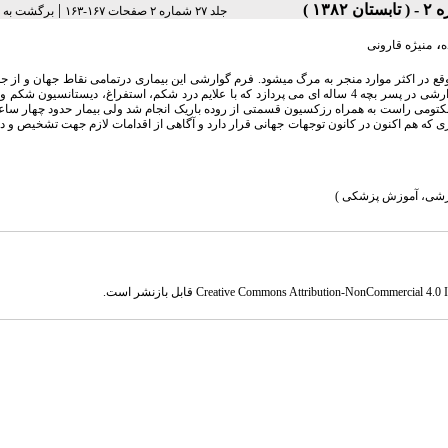
|
جلد ۲۷ شماره ۲ صفحات ۱۶۷-۱۶۳
برگشت به 
،
ه
منیژه قارونی
 در اکثر موارد منجر به مرگ میشود. فرم گوارشی این بیماری درتمامی نقاط جهان و از جم
شدیدترین و نادرترین نوع بیماری است. مقاله حاضر به معرفی یک مورد بیماری سیاه زخم گوارشی در پسر بچه 4 ساله ای می پردازد که با علایم درد شکم، استفراغ، دیستا
کتومی راست به همراه رزکسیون قسمتی از روده باریک انجام شد ولی بیمار حدود چهار ساع
ی که هم اکنون در کانون توجهات جهانی قرار دارد و آگاهی از اقدامات لازم جهت تشخیص و د
وزشی، آموزش پزشکی )
Creative Commons Attribution-NonCommercial 4.0 In
قابل بازنشر است.