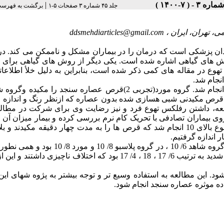
|
جلد ۴۵ شماره ۳ صفحات ۵-۱
برگشت به فهرست
ی، تهران، ایران ،
ddsmehdiarticles@gmail.com
ان پزشکی است که درمان را در بیماران مشکل و ناممکن می کند. در
ش های گیاهی اشاره شده است. یکی دیگر از روش های گیاهی برای غل
وع در مقاله های کمی ذکر شده است، بنابراین به دلیل خلأ اطلاعات
نجام شد.
این تحقیق به صورت کار آزمایی بالینی روی 45 بیمار انجام شد. گروه مورد(تجربی 2)قرص عصاره سنجد را م
 انجام نمی شد وگروه پلاسبو(تجربی 1)که به آن ها قرص مکیدنی شبی هسازی شده بدون عصاره که ازنظر رنگ و ان
ه، داشتن رفلکس تهوع فرد و نیز رضایت وی برای شرکت در مطالعه
یماران تصادفی با تحریک کام نرم بررسی کرده و بیمار میزان آن ر
خط کش Glascow scale نشان داد. مطالعه روی بیماران با رفلکس تهوع بالای 10 انجام شد که قرص ها را به مدت چهار دقیقه مکید
 اندازه گرفتیم.
میزان رفلکس تهوع پیش از مداخله و در زیرگروه خفیف، در گروه شاهد 6/ 10 ، در گروه پلاسبو 8/ 
گروه متوسط به ترتیب 2/ 15 ، 8/ 14 ، 4/ 15 بود. سرانجام در زیر گروه شدید به ترتیب 6/ 17 ، 18 ، 4/ 17 بود که اختلاف ناچیز
این مطالعه به استفاده وسیع تر و توجه بیشتر به پژوه شهای این
اده موثره عصاره سنجد انجام شود.