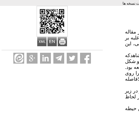
 نسخه ها
 مقاله
به بر
ی، این
کیده وگروه شاهدکه
دازه و شکل
 بود.
ا روی
ند و بلافاصله
10 و مورد 8/ 10 بود و همی نطور در زیر
ی داشتند و این از لحاظ
 حیطه