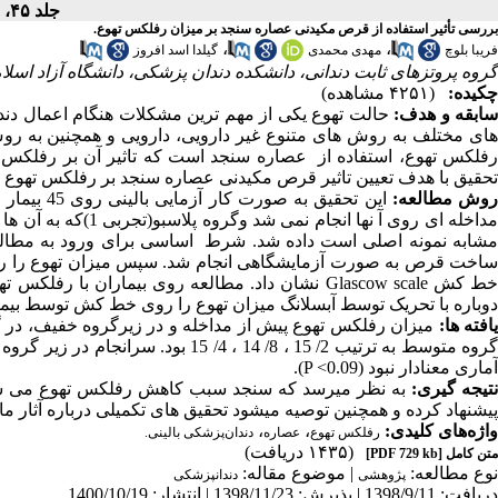
جلد ۴۵، شماره ۳ - ( ۷-۱۴۰۰ )
بررسی تأثیر استفاده از قرص مکیدنی عصاره سنجد بر میزان رفلکس تهوع.
،
،
فریبا بلوچ
مهدی محمدی
گیلدا اسد افروز
گروه پروتزهای ثابت دندانی، دانشکده دندان پزشکی، دانشگاه آزاد اسلام
چکیده:
(۴۲۵۱ مشاهده)
سابقه و هدف:
حالت تهوع یکی از مهم ترین مشکلات هنگام اعمال دند
های مختلف به روش های متنوع غیر دارویی، دارویی و همچنین به رو
رفلکس تهوع، استفاده از عصاره سنجد است که تاثیر آن بر رفلکس ته
تحقیق با هدف تعیین تاثیر قرص مکیدنی عصاره سنجد بر رفلکس تهوع ا
وش مطالعه:
مداخله ای روی آ نها
مشابه نمونه اصلی است داده شد. شرط اساسی برای ورود به مطالع
ساخت قرص به صورت آزمایشگاهی انجام شد. سپس میزان تهوع را روی ب
دوباره با تحریک توسط آبسلانگ میزان تهوع را روی خط کش توسط بیمار
افته ها:
آماری معنادار نبود (P <0.09).
تیجه گیری:
به نظر میرسد که سنجد سبب کاهش رفلکس تهوع می شود. 
پیشنهاد کرده و همچنین توصیه میشود تحقیق های تکمیلی درباره آثار م
واژه‌های کلیدی:
،
،
رفلکس تهوع
عصاره
دندان‌پزشکی بالینی.
(۱۴۳۵ دریافت)
متن کامل
[PDF 729 kb]
نوع مطالعه:
| موضوع مقاله:
پژوهشی
دندانپزشکی
دریافت: 1398/9/11 | پذیرش: 1398/11/23 | انتشار: 1400/10/19