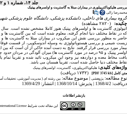
جلد ۱۴، شماره ۱ و ۲ - ( فروردین - شهریور ۱۳۶۹ )
بررسی هلیکوباکترپیلوری در بیماران مبتلا به گاستریت و اولسرهای پپتیک
محمدرضا زالی
گروه بیماری های داخلی، دانشکده پزشکی، دانشگاه علوم پزشکی شهید 
چکیده:
(۲۸۲۰ مشاهده)
اتیولوژی گاستریت­ ها و اولسرهای پپتیک هنوز کاملا مشخص نشده است. سال­ ه
که در نقاط مختلف دنیا انجام گرفته، معلوم شده است که بین گاستریت­ ها و ا
حاضر به منظور بررسی نقش این میکروب در بیماران مبتلا به گاستریت­ ها و
اولسر پپتیک و ۹۵ درصد در مورد گاستریت­ ها).میزان آلودگی در مردا
بافت مخاط معده و دوازدهه نیز وجود این میکروب تائید شده و تقریباً تمام یا
نقاط مختلف دنیا حاصل شده است، تقریباً همسان می ­باشد.
واژه‌های کلیدی:
،
،
هلیکوباکترپیلوری
گاستریت
اولسرهای پپتیک
(۱۷۳۲ دریافت)
متن کامل
[PDF 3745 kb]
نوع مطالعه:
| موضوع مقاله:
پژوهشی
بین رشته ای ( مدیریت آموزشی، تحقیقات آ
دریافت: 1368/4/2 | پذیرش: 1368/10/14 | انتشار: 1369/4/29
بازنشر اطلاعات
این مقاله تحت شرایط
ternational License