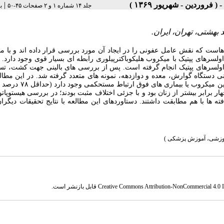
|
جلد ۱۴ شماره ۱ و ۲ صفحات ۴۵-۵۰
ب
بهشتی، تهران، ایران.
است که نقش عامل عفونی را در ایجاد آن مورد بررسی قرار داده­ اند و با مط
ولسرهای پپتیک با میکروب هلیکوباکترپیلوری رابطه ­ای بسیار قوی وجود دارد
 اولسرهای پپتیک انجام گرفته است. پس از بررسی­ های بالینی جهت کشت، تس
بیمار مورد بررسی قرار گرفتند. نتایج به دست آمده حاکی از آن است که بین 
ن حدود چهار برابر بیشتر از زنان بود و با جزئی اختلاف مثبت بودند؛ در بررسی هیستوپا
فته ها با هم مطابقت داشتند. دستاوردهای این مطالعه با نتایج تحقیقات دیگرا
موزشی، آموزش پزشکی )
Creative Commons Attribution-NonCommercial 4.0 In
قابل بازنشر است.