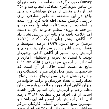
survey
) صورت گرفت. منطقه ۱۱ جنوب تهران
بر اساس نمونه گیری تصادفی انتخاب شد و ۳۵۰
نفر از زنان متأهل از مراکز بهداشتی - درمانی
واقع در این منطقه، به طور تصادفی برای
بررسی گزینش شدند، اطلاعات گرد آوری شده
با استفاده از پرسشنامه توام با مصاحبه و
مراجعه به پرونده تنظیم خانواده آنان به دست
آمد. خلاصه یافته ها و نتایج این بررسی نشان داد
که آگاهی بیشتر زنان شرکت کننده (۷۵/۷۱
درصد) در حد پایین؛ ۱۸/۲۹ درصد، متوسط و
فقط آدرصد آنان درباره سرطان دهانه رحم و
آزمایش پاپ اسمیر از آگاهی کافی برخوردار
بودند. با استناد به تجزیه و تحلیلهای آماری و
استفاده از آزمون مجذور
خی
(
Chi
-
Square
)
نتایج به دست آمده حاکی از آن است که
شاخصهایی نظیر محل تولد، میزان تحصیلات زن
و شوهر، شنل شوهر، سن ازدواج، مدت ازدواج،
تعداد زایمان، تعداد فرزندان و درآمد خانواده در
میزان آگاهی افراد مورد مطالعه درباره سرطان
دهانه رحم و آزمایش پاپ اسمیر تاثیر داشته
است. از کل افراد مورد مطالعه ۷۲/۸۶ درصد
آنان با نام آزمایش پاپ اسمیر آشنایی داشتند و
مهمترین منبع کسب این آشنایی کارکنان مراکز
بهداشتی درمانی بوده اند. از ۳۵۰ نفر افراد مورد