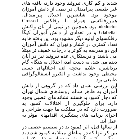
شدید و کم کاری تیروئید وجود دارد، یافته های
غیر طبیعی پیرامیدال در نیمی از دانش آموزان
موجود بود. شایعترین اختلال پیرامیدال،
هیپررفلکسی همراه با رفلکس
Crossed
adeductor
بود. همچنین در نیمی از آنان واکنش
Glabellar
و در تعدادی از دانش آموزان کیگا
رفلکسهای اولیه دیگر مشهود بود. این یافته ها به
تعداد کمتری در کشار و تهران که دانش آموزان
این دو مدرسه به گواتر با درجات خفیف تر مبتلا
می باشند و درستکاری غده تیروئید نیز در آنان
دیده می شد، به دست آمد، اختلال به هنگام گام
برداشتن، علایم مخچه ای، اختلالهای حسی
محیطی وجود نداشت و الکترو آنسفالوگرافی
طبیعی بود.
این بررسی نشان داد که در گروهی از دانش
آموزان به ظاهر سالم روستاهای شمال تهران
که دچار کمبود ید هستند نشانه های عصبی وجود
دارد. برای جلوگیری از اختلالات کمبود ید
ضرورت دارد که در مملکت ما جهت طراحی و
اجرای برنامه های پیشگیری اقدامهای مؤثر به
عمل آید.
از سالها قبل، اثر کمبود ید در سیستم عصبی در
بین کر تنها که در مناطق مبتلا به کمبود شدید بد
زندگی میکنند، گزارش شده است (۱ - ۵). این