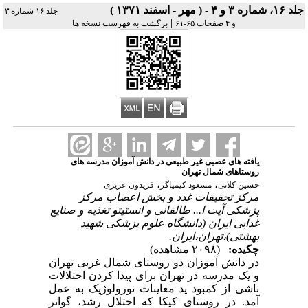
جلد ۱۶، شماره ۳ و ۴ - ( مهر - اسفند ۱۳۷۱ )
جلد ۱۶ شماره ۳
|
و ۴ صفحات ۶۵-۶۱
برگشت به فهرست نسخه ها
یافته های عصبی غیر طبیعی در دانش آموزان مدرسه های
روستاهای شمال تهران
،
،
حسین کلانی
مسعود کیمیاگر
فریدون عزیزی
مرکز تحقیقات غدد و بخش اعصاب مرکز
پزشکی آیت ا... طالقانی و انستیتو تغذیه و صنایع
غذایی ایران (دانشگاه علوم پزشکی شهید
بهشتی)،تهران،ایران.
چکیده:
(۲۰۹۸ مشاهده)
در دانش آموزان دو روستای شمال غربی تهران
و یک مدرسه در تهران برای پیدا کردن اختلالات
ناشی از کمبود ید معاینات نورولوژیک به عمل
آمد. در روستای کیکا که اختلال رشد، گواتر