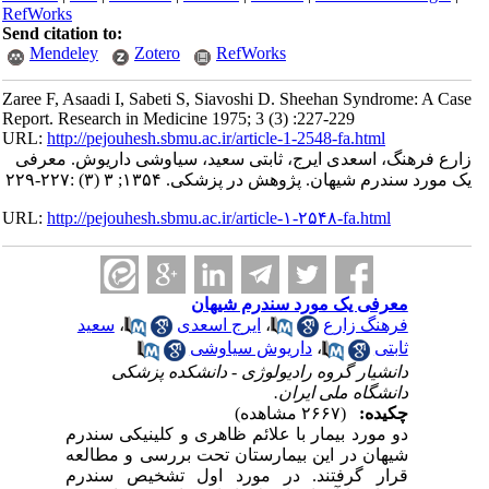
RefWorks
Send citation to:
Mendeley
Zotero
RefWorks
Zaree F, Asaadi I, Sabeti S, Siavoshi D. Sheehan Syndrome: A Case
Report. Research in Medicine 1975; 3 (3) :227-229
URL:
http://pejouhesh.sbmu.ac.ir/article-1-2548-fa.html
زارع فرهنگ، اسعدی ایرج، ثابتی سعید، سیاوشی داریوش. معرفی
یک مورد سندرم شیهان. پژوهش در پزشکی. ۱۳۵۴; ۳ (۳) :۲۲۷-۲۲۹
URL:
http://pejouhesh.sbmu.ac.ir/article-۱-۲۵۴۸-fa.html
معرفی یک مورد سندرم شیهان
فرهنگ زارع
،
ایرج اسعدی
،
سعید
ثابتی
،
داریوش سیاوشی
دانشیار گروه رادیولوژی - دانشکده پزشکی
دانشگاه ملی ایران.
چکیده:
(۲۶۶۷ مشاهده)
دو مورد بیمار با علائم ظاهری و کلینیکی سندرم
شیهان در این بیمارستان تحت بررسی و مطالعه
قرار گرفتند. در مورد اول تشخیص سندرم