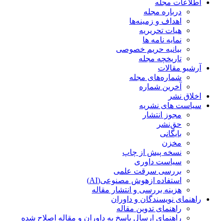
اطلاعات مجله
درباره مجله
اهداف و زمینه‌ها
هیات تحریریه
نمایه نامه ها
بیانیه حریم خصوصی
تاریخچه مجله
آرشیو مقالات
شماره‌های مجله
آخرین شماره
اخلاق نشر
سیاست های نشریه
مجوز انتشار
حق‌نشر
بایگانی
مخزن
نسخه پیش از چاپ
سیاست داوری
بررسی سرقت علمی
استفاده ازهوش مصنوعی(AI)
هزینه بررسی و انتشار مقاله
راهنمای نویسندگان و داوران
راهنمای تدوین مقاله
راهنمای ارسال پاسخ به داوران و مقاله اصلاح شده