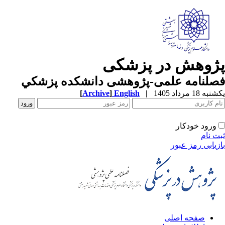
ژوهش در پزشکی
صلنامه علمی-پژوهشی دانشکده پزشکي
ه 18 مرداد 1405
|
English
]
Archive
[
ورود خودکار
ت نام
زیابی رمز عبور
صفحه اصلی