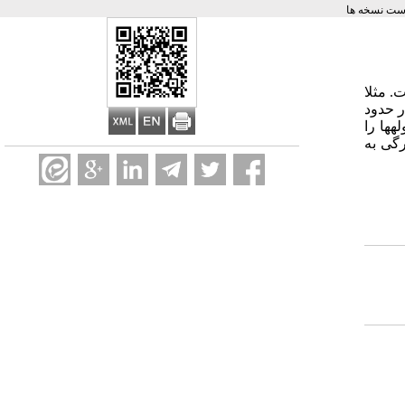
ست نسخه ها
. مثلا
ر حدود
­ها را
گی به