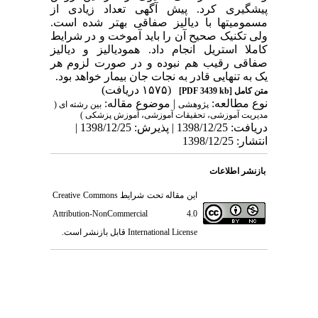
پیشگیری کرد. پیش آگهی تعداد زیادی از
مسمومیت­ها با دیالیز صفاقی بهتر شده است.
ولی تکنیک صحیح آن را باید آموخت و در شرایط
کاملا استریل انجام داد. همودیالیز و دیالیز
صفاقی رقیب هم نبوده و در صورت لزوم هر
یک به تنهایی قادر به نجات جان بیمار خواهد بود.
(۱۵۷۵ دریافت)
متن کامل
[PDF 3439 kb]
نوع مطالعه:
| موضوع مقاله:
پژوهشی
بین رشته ای (
مدیریت آموزشی، تحقیقات آموزشی، آموزش پزشکی )
دریافت: 1398/12/25 | پذیرش: 1398/12/25 |
انتشار: 1398/12/25
بازنشر اطلاعات
این مقاله تحت شرایط
Creative Commons
Attribution-NonCommercial 4.0
International License
قابل بازنشر است.