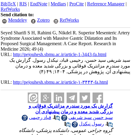
BibTeX
|
RIS
|
EndNote
|
Medlars
|
ProCite
|
Reference Manager
|
RefWorks
Send citation to:
Mendeley
Zotero
RefWorks
Seyed Sharifi S H, Rahimi G, Nikdel R. Superior Mesenteric Artery
Syndrome Associated with Massive Gastric Dilatation and Its
Proposed Surgical Management: A Case Report. Research in
Medicine 2026; 49 (4)
URL:
http://pejouhesh.sbmu.ac.ir/article-1-3443-fa.html
سید شریفی سید حسن، رحیمی قباد، نیکدل رسول. گزارش یک
مورد سندرم مزانتریک فوقانی و بزرگی شدید معده و درمان
پیشنهادی آن. پژوهش در پزشکی. ۱۴۰۴; ۴۹ (۴)
URL:
http://pejouhesh.sbmu.ac.ir/article-۱-۳۴۴۳-fa.html
گزارش یک مورد سندرم مزانتریک فوقانی و
بزرگی شدید معده و درمان پیشنهادی آن
سید حسن سید شریفی
،
قباد رحیمی
،
رسول نیکدل
گروه جراحی عمومی، دانشکده‌ پزشکی، دانشگاه