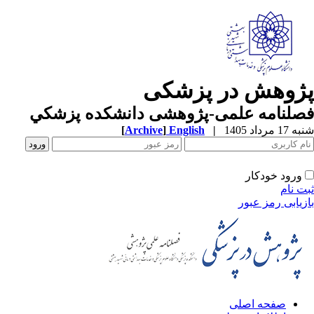
ژوهش در پزشکی
صلنامه علمی-پژوهشی دانشکده پزشکي
1 مرداد 1405
|
English
]
Archive
[
ورود خودکار
ت نام
زیابی رمز عبور
صفحه اصلی