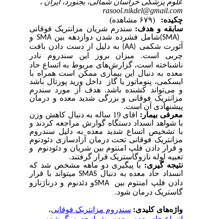
علوم پزشکی خراسان شمالی، بجنورد، ایران ،
rasool.nikdel@gmail.com
چکیده:
(۶۷۹ مشاهده)
سابقه و هدف:
سندرم شریان مزانتریک فوقانی
شامل فشرده شدن دوازدهه بین
و
SMA
(SMA)
آئورت شکمی
به دلیل از دست دادن بافت
(AA)
چربی است
میزان بروز این سندروم نادر
.
ناشناخته است، گزارش‌های مربوط به اتساع حاد
معده به دنبال این بیماری ممکن است همراه با
ایسکمی، پنوماتوز یا گاز داخل ورید پورتال باشد
و می‌تواند کشنده باشد. هدف از مورد سندرم
مزانتریک فوقانی و بزرگی شدید معده و درمان
پیشنهادی آن است.
معرفی بیمار:
اقای 19 ساله به دنبال کاهش وزن
با شواهد انسداد دستگاه گوارش مراجعه کردند و
با تشخیص اتساع شدید معده به دلیل سندروم
مزانتریک فوقانی تحت درمان آزاد­سازی دئودنوم
و قرار دادن فلپ امنتوم بین شریان و دئودنوم
و
تعبیه لوله نازوگاستریک قرار گرفتند.
نتیجه گیری:
با پیگیری دو ماهه مشخص شد که
انسداد حاد معده به دنبال
میتواند با قرار
SMAS
دادن فلپ امنتوم بین
و دئدنوم و درناژنازو
SMA
گاستریک درمان شود.
واژه‌های کلیدی:
سندروم مزانتریک فوقانی
،
اتساع حاد معده
،
معده بیش از‌حد بزرگ شده