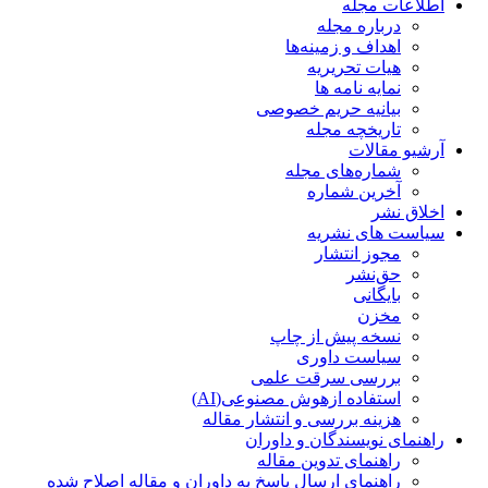
اطلاعات مجله
درباره مجله
اهداف و زمینه‌ها
هیات تحریریه
نمایه نامه ها
بیانیه حریم خصوصی
تاریخچه مجله
آرشیو مقالات
شماره‌های مجله
آخرین شماره
اخلاق نشر
سیاست های نشریه
مجوز انتشار
حق‌نشر
بایگانی
مخزن
نسخه پیش از چاپ
سیاست داوری
بررسی سرقت علمی
استفاده ازهوش مصنوعی(AI)
هزینه بررسی و انتشار مقاله
راهنمای نویسندگان و داوران
راهنمای تدوین مقاله
راهنمای ارسال پاسخ به داوران و مقاله اصلاح شده