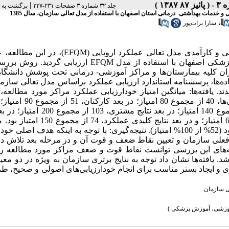
|
جلد ۳۲ شماره ۳ صفحات ۲۳۱-۲۲۷
برگشت به 
خدمات بهداشتی- درمانی استان اصفهان با استفاده از مدل تعالی سازمان، سال 1385
،
سارا برات‌پور
سابقه و هدف: با توجه به اهمیت برنامه‌ریزی و اجرای یک نظام ارزیابی و کارآمدی مدل تعالی عملکرد ارو
بیمارستان‌ها و مراکز آموزشی- درمانی تحت پوشش دانشگاه علوم پزشکی اصفهان با استفاده از مدل EFQM ارزیا
طعی در سال 1386 انجام گرفت. مدیران کلیه بیمارستان‌ها و مراکز آموزشی- درمانی تحت پوشش دانش
ده‌ها، پرسشنامه استاندارد ارزیابی عملکرد براساس مدل تعالی سازما
. یافته‌ها: میانگین امتیاز خودارزیابی عملکرد مراکز مورد مطالعه، 
رهبری، 56 امتیاز از مجموع 100 امتیاز؛ در بعد خط مشی و استراتژی‌ها، 40 
شراکت‌ها و منابع، 50 از مجموع 90 امتیاز؛ در بعد فرایندها، 71 از مجموع 140 امتیاز؛ در بعد ن
کارکنان، 42 از مجموع 90 امتیاز؛ در بعد نتایج جامعه، 28 از مجموع 60 امتیاز؛ و در بعد نتایج
امتیاز خودارزیابی عملکرد مراکز در کل، 516 از مجموع 1000 امتیاز بود (52% از 100% امتیاز). نتیجه‌گیری: با توجه به اینکه هدف 
علی سازمان و تعیین نقاط ضعف و قوت آن و در مرحله بعد تلاش د
ته‌های این بررسی توانست نقاط قوت و ضعف مراکز مورد مطالعه را 
 یافته‌ها نشان داد توجه به نتایج برتری سازمان به ویژه در دو معیار
ی و ایجاد بستر مناسب برای انجام خودارزیابی‌های اصولی و صحیح، ط
ی سازمان.
موزشی، آموزش پزشکی )