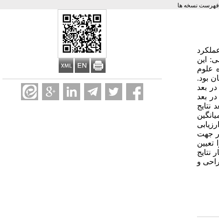
فهرست نسخه ها
پایی (EFQM)، در این مطالعه، عملکرد
بی گردید. روش بررسی: این
گاه علوم
ن بود.
در بعد
از مجموع 80 امتیاز؛ در بعد کارکنان، 51 از مجموع 90 امتیاز؛ در بعد
تایج مشتری، 103 از مجموع 200 امتیاز؛ در بعد نتایج
 کلیدی عملکرد، 74 از مجموع 150 امتیاز بود. میانگین
اصلی خودارزیابی
ر جهت
تعیین
 نتایج
راحی و