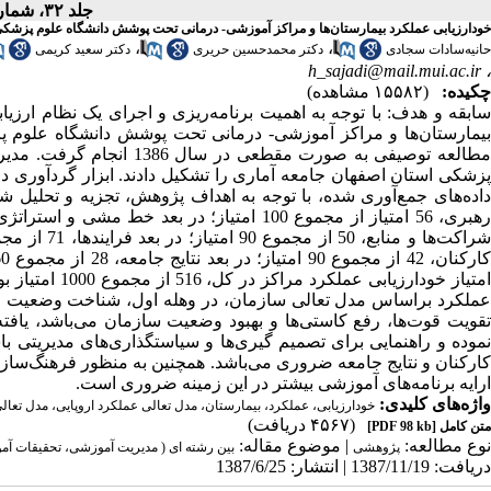
جلد ۳۲، شماره ۳ - ( پائیز ۸۷ ۱۳۸۷ )
خودارزیابی عملکرد بیمارستان‌ها و مراکز آموزشی- درمانی تحت پوشش دانشگاه علوم پزشکی و 
،
،
حانیه‌سادات سجادی
دکتر محمدحسین حریری
دکتر سعید کریمی
h_sajadi@mail.mui.ac.ir
،
چکیده:
(۱۵۵۸۲ مشاهده)
مطالعه توصیفی به صورت مق
پزشکی استان اصفهان جامعه آماری را تشکیل دادند. ابزار گردآوری دا
داده‌های جمع‌آوری شده، با توجه به اهداف پژوهش، تجزیه و تحلیل شدند
عملکرد براساس مدل تعالی سازمان، در وهله اول، شناخت وضعیت ف
تقویت قوت‌ها، رفع کاستی‌ها و بهبود وضعیت سازمان می‌باشد، یاف
نموده و راهنمایی برای تصمیم گیری‌ها و سیاستگذاری‌های مدیریتی باشد.
کارکنان و نتایج جامعه ضروری می‌باشد. همچنین به منظور فرهنگ‌ساز
ارایه برنامه‌های آموزشی بیشتر در این زمینه ضروری است.
واژه‌های کلیدی:
خودارزیابی، عملکرد، بیمارستان، مدل تعالی عملکرد اروپایی، مدل تعال
(۴۵۶۷ دریافت)
متن کامل
[PDF 98 kb]
نوع مطالعه:
| موضوع مقاله:
پژوهشی
بین رشته ای ( مدیریت آموزشی، تحقیقات آ
دریافت: 1387/11/19 | انتشار: 1387/6/25