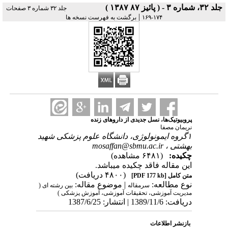
جلد ۳۲، شماره ۳ - ( پائیز ۸۷ ۱۳۸۷ )
جلد ۳۲ شماره ۳ صفحات
|
۱۷۴-۱۶۹
برگشت به فهرست نسخه ها
پروبیوتیک‌ها، نسل جدیدی از داروهای زنده
نریمان مصفا
۱گروه ایمونولوژی، دانشگاه علوم پزشکی شهید
بهشتی ،
mosaffan@sbmu.ac.ir
چکیده:
(۶۴۸۱ مشاهده)
این مقاله فاقد چکیده می​باشد.
(۴۸۰۰ دریافت)
متن کامل
[PDF 177 kb]
نوع مطالعه:
| موضوع مقاله:
سرمقاله
بین رشته ای (
مدیریت آموزشی، تحقیقات آموزشی، آموزش پزشکی )
دریافت: 1389/11/6 | انتشار: 1387/6/25
بازنشر اطلاعات