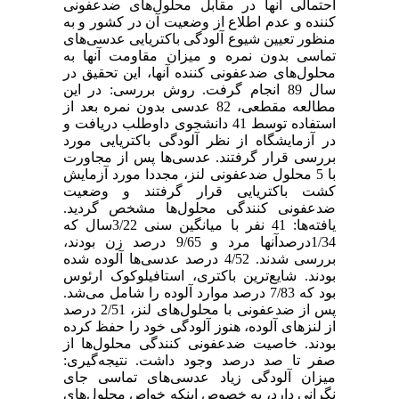
احتمالی آنها در مقابل محلول‌های ضدعفونی
کننده و عدم اطلاع از وضعیت آن در کشور و به
منظور تعیین شیوع آلودگی باکتریایی عدسی‌های
تماسی بدون نمره و میزان مقاومت آنها به
محلول‌های ضدعفونی کننده آنها، این تحقیق در
سال 89 انجام گرفت. روش بررسی: در این
مطالعه مقطعی، 82 عدسی بدون نمره بعد از
استفاده توسط 41 دانشجوی داوطلب دریافت و
در آزمایشگاه از نظر آلودگی باکتریایی مورد
بررسی قرار گرفتند. عدسی‌ها پس از مجاورت
با 5 محلول ضدعفونی لنز، مجددا مورد آزمایش
کشت باکتریایی قرار گرفتند و وضعیت
ضدعفونی کنندگی محلول‌ها مشخص گردید.
یافته‌ها: 41 نفر با میانگین سنی 3/22سال که
1/34درصدآنها مرد و 9/65 درصد زن بودند،
بررسی شدند. 4/52 درصد عدسی‌ها آلوده شده
بودند. شایع‌ترین باکتری، استافیلوکوک ارئوس
بود که 7/83 درصد موارد آلوده را شامل می‌شد.
پس از ضدعفونی با محلول‌های لنز، 2/51 درصد
از لنزهای آلوده، هنوز آلودگی خود را حفظ کرده
بودند. خاصیت ضدعفونی کنندگی محلول‌ها از
صفر تا صد درصد وجود داشت. نتیجه‌گیری:
میزان آلودگی زیاد عدسی‌های تماسی جای
نگرانی دارد، به خصوص اینکه خواص محلول‌های