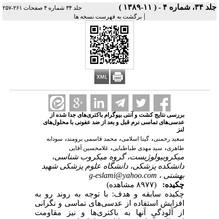
جلد ۳۴، شماره ۴ - ( ۱۱-۱۳۸۹ )
جلد ۳۴ شماره ۴ صفحات ۲۶۱-۲۵۷
|
برگشت به فهرست نسخه ها
بررسی نتایج کشت و آنتی بیوگرام باکتری‌های جدا شده از
عدسی‌های تماسی نرم قبل و بعد از ضد عفونی با محلول‌های
لنز
،
،
،
سعید رحمنی
گیتا اسلامی
محمد قاسمی برومند
سودابه
،
،
طاهری
سید مهدی طباطبایی
غلامحسین آقایی
میکروبیولوژیست، گروه میکروب شناسی،
دانشکده پزشکی، دانشگاه علوم پزشکی شهید
بهشتی ،
g-eslami@yahoo.com
چکیده:
(۸۹۷۷ مشاهده)
چکیده سابقه و هدف: با توجه به روند رو به
افزایش استفاده از عدسی‌های تماسی و نگرانی
از آلودگی آنها به باکتری‌ها و نیز مقاومت