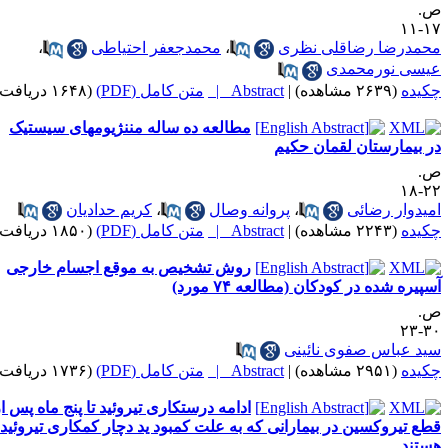
.
۱۷-
حمدرضا رضاقلی نظری
،
محمدجعفر احتیاطی
،
یسی نورمحمدی
کیده
(۲۶۳۹ مشاهده)
|
Abstract |
متن کامل (PDF)
(۱۶۴۸ دریافت)
مطالعه ده ساله مننژیومهای سیستیک
ر بیمارستان لقمان حکیم
.
۲۲-
میدوار رضائی
،
پروانه وصال
،
کریم حدادیان
کیده
(۲۲۴۳ مشاهده)
|
Abstract |
متن کامل (PDF)
(۱۸۵۰ دریافت)
روش تشخیص به موقع اجسام خارجی
سپیره شده در کودکان (مطالعه ۷۴ مورد)
.
۳۰-
ید عباس صفوی نائینی
کیده
(۲۹۵۱ مشاهده)
|
Abstract |
متن کامل (PDF)
(۱۷۳۶ دریافت)
ادامه درستکاری تیروئید تا پنج ماه پس از
طع تیروکسین در بیمارانی که به علت کمبود ید دچار کمکاری تیروئید
ستند.