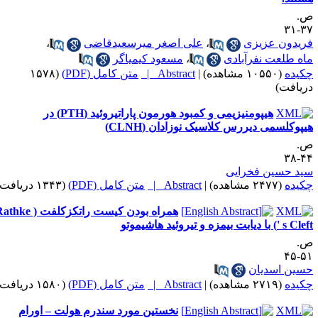
.
۳۷-
ریدون عزیزی
،
علی اصغر میرسعیدقاضی
،
اه طلعت نفرآبادی
،
مسعود کیمیاگر
کیده
(۱۰۵۵۰ مشاهده)
|
Abstract |
متن کامل (PDF)
(۱۵۷۸
ریافت)
هیپومنیزیمی و کمبود هورمون پاراتیروئید (PTH) در
یپوکلسمی دیررس کلاسیک نوزادان (CLNH)
.
۴۴-
ید حسین فخرایی
کیده
(۲۴۷۷ مشاهده)
|
Abstract |
متن کامل (PDF)
(۱۳۴۳ دریافت)
همراه بودن کیست راتکزکلفت ( Rathke
s Cl) با دیابت بیمزه و تیروئید هاشیموتو
.
۵۱-
سین اسدیان
کیده
(۲۷۱۹ مشاهده)
|
Abstract |
متن کامل (PDF)
(۱۵۸۰ دریافت)
نخستین مورد سندرم هولت – اورام