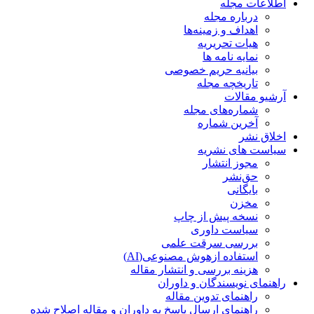
اطلاعات مجله
درباره مجله
اهداف و زمینه‌ها
هیات تحریریه
نمایه نامه ها
بیانیه حریم خصوصی
تاریخچه مجله
آرشیو مقالات
شماره‌های مجله
آخرین شماره
اخلاق نشر
سیاست های نشریه
مجوز انتشار
حق‌نشر
بایگانی
مخزن
نسخه پیش از چاپ
سیاست داوری
بررسی سرقت علمی
استفاده ازهوش مصنوعی(AI)
هزینه بررسی و انتشار مقاله
راهنمای نویسندگان و داوران
راهنمای تدوین مقاله
راهنمای ارسال پاسخ به داوران و مقاله اصلاح شده