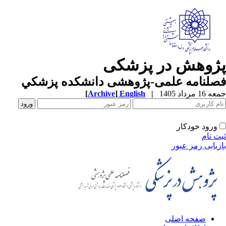
ژوهش در پزشکی
صلنامه علمی-پژوهشی دانشکده پزشکي
1 مرداد 1405
|
English
]
Archive
[
ورود خودکار
ت نام
زیابی رمز عبور
صفحه اصلی