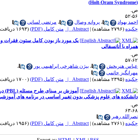
.
۵۶-
حمد بهواد
،
پروانه وصال
،
مرتضی لسانی
کیده
(۲۷۹۶ مشاهده)
|
Abstract |
متن کامل (PDF)
(۱۶۹۳ دریافت)
یک مورد باز بودن کامل ستون فقرات و
مراه با آنانسفالی
.
۶۲-
باس هنربخش
،
بیژن شاهرخی ابراهیمی پور
،
هرانگیز حاتمی
کیده
(۲۳۹۵ مشاهده)
|
Abstract |
متن کامل (PDF)
(۱۷۰۰ دریافت)
آموزش بر مبنای طرح مسئله (PBL) در
انشکده های علوم پزشکی بدون تغییر اساسی در برنامه های آموزشی
.
۶۸-
صرالله رهبر
کیده
(۲۷۶۱ مشاهده)
|
Abstract |
متن کامل (PDF)
(۱۹۵۶ دریافت)
Export as:
HTML
|
XML
|
RSS