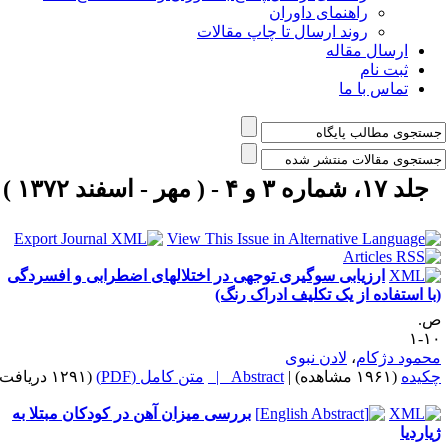
راهنمای داوران
روند ارسال تا چاپ مقالات
ارسال مقاله
ثبت نام
تماس با ما
جلد ۱۷، شماره ۳ و ۴ - ( مهر - اسفند ۱۳۷۲ )
ارزیابی سوگیری توجهی در اختلالهای اضطرابی و افسردگی
با استفاده از یک تکلیف ادراک رنگ)
.
۱۰
حمود دژکام
،
لادن نبوی
کیده
(۱۹۶۱ مشاهده)
|
Abstract |
متن کامل (PDF)
(۱۲۹۱ دریافت)
بررسی میزان آهن در کودکان مبتلا به
یاردیا