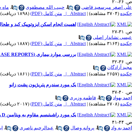
ص. ۲۶-۲۰
علی اصغر میرسعید قاضی
،
حبیب الله مصطفوی
،
ماه ط
چکیده
(۳۷۰۴ مشاهده)
|
Abstract |
متن کامل (PDF)
(۱۸۹۸ دریافت)
اهمیت انجام اسکن ایزوتوپیک کبد و طحال
ص. ۳۱-۲۷
عیسی نشاندار اصلی
چکیده
(۳۱۶۴ مشاهده)
|
Abstract |
متن کامل (PDF)
(۱۸۸۷ دریافت)
بررسی موارد بیماری (CASE REPORTS) یک مورد سندرم بهجت با انسداد سیاهرگ های وداج تحت ترقوه ای راست
ص. ۳۶-۳۲
مجید آزادگان
چکیده
(۲۶۵۷ مشاهده)
|
Abstract |
متن کامل (PDF)
(۱۸۶۱ دریافت)
یک مورد سندرم پتریژیون پشت زانو
ص. ۴۰-۳۷
احمد بهواد
،
فاطمه وزیری
چکیده
(۲۷۰۸ مشاهده)
|
Abstract |
متن کامل (PDF)
(۲۰۱۷ دریافت)
یک مورد راشیتیسم مقاوم به ویتامین D همراه با آلوپسی مادرزادی
ص. ۴۴-۴۱
احمد به واد
،
پروانه وصال
،
عبدالرحیم ناصری
،
اب