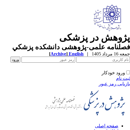
پژوهش در پزشکی
فصلنامه علمی-پژوهشی دانشکده پزشکي
جمعه 16 مرداد 1405
|
English
]
Archive
[
ورود خودکار
ثبت نام
بازیابی رمز عبور
صفحه اصلی