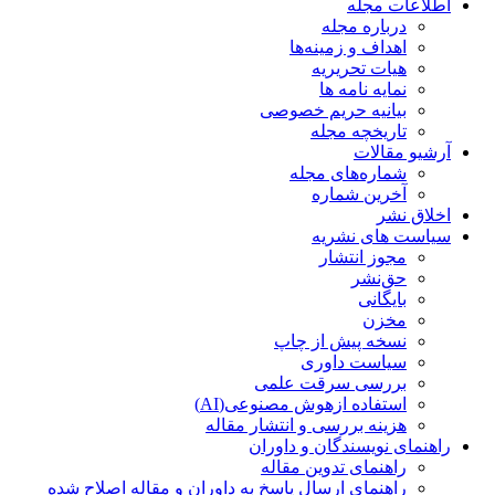
اطلاعات مجله
درباره مجله
اهداف و زمینه‌ها
هیات تحریریه
نمایه نامه ها
بیانیه حریم خصوصی
تاریخچه مجله
آرشیو مقالات
شماره‌های مجله
آخرین شماره
اخلاق نشر
سیاست های نشریه
مجوز انتشار
حق‌نشر
بایگانی
مخزن
نسخه پیش از چاپ
سیاست داوری
بررسی سرقت علمی
استفاده ازهوش مصنوعی(AI)
هزینه بررسی و انتشار مقاله
راهنمای نویسندگان و داوران
راهنمای تدوین مقاله
راهنمای ارسال پاسخ به داوران و مقاله اصلاح شده