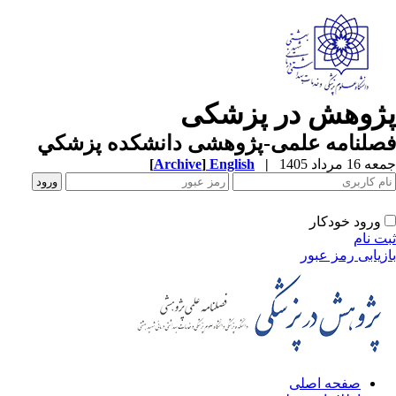
پژوهش در پزشکی
فصلنامه علمی-پژوهشی دانشکده پزشکي
جمعه 16 مرداد 1405
|
English
]
Archive
[
ورود خودکار
ثبت نام
بازیابی رمز عبور
صفحه اصلی