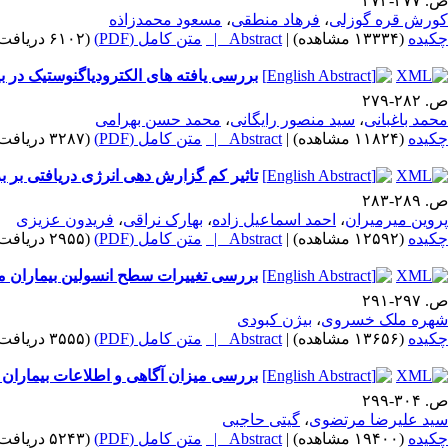
ص. ۲۷۷-۲۷۳
کورش قره گوزلی
،
فرهاد منطقی
،
مسعود محمدزاذه
چکیده
(۱۳۳۳۴ مشاهده)
|
Abstract |
متن کامل (PDF)
(۶۱۰۲ دریافت)
بررسی یافته های الکترودیاگنوستیک در ب
ص. ۲۸۲-۲۷۹
محمد باغبانی
،
سید منصور رایگانی
،
محمد حسن بهرامی
چکیده
(۱۱۸۲۴ مشاهده)
|
Abstract |
متن کامل (PDF)
(۳۲۸۷ دریافت)
تاثیر کم گزارش دهی انرژی دریافتی بر بر
ص. ۲۸۹-۲۸۳
پروین میرمیران
،
احمد اسماعیل زاده
،
بهارک نراقی
،
فریدون عزیزی
چکیده
(۱۲۵۹۲ مشاهده)
|
Abstract |
متن کامل (PDF)
(۲۹۵۵ دریافت)
بررسی تغییرات سطح انسولین بیماران مبت
ص. ۲۹۷-۲۹۱
شهره ملک خسروی
،
بیژن کبودی
چکیده
(۱۳۶۵۶ مشاهده)
|
Abstract |
متن کامل (PDF)
(۳۵۵۵ دریافت)
بررسی میزان آگاهی و اطلاعات بیماران مراجعه کنن
ص. ۳۰۴-۲۹۹
سید علیرضا مرتضوی
،
گیتی حاجبی
چکیده
(۱۹۴۰۰ مشاهده)
|
Abstract |
متن کامل (PDF)
(۵۲۴۳ دریافت)