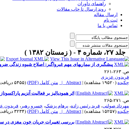
راهنمای داوران
روند ارسال تا چاپ مقالات
ارسال مقاله
ثبت نام
تماس با ما
جلد ۲۷، شماره ۴ - ( زمستان ۱۳۸۲ )
پیشگیری از بیماریهای مهم غیرواگیر: اصلاح شیوه زندگی ضرور
ص. ۲۶۳-۲۶۱
فریدون عزیزی
چکیده
(۱۹۵۲۰ مشاهده)
|
Abstract |
متن کامل (PDF)
(۵۴۵۵ دریافت)
اثر همودیالیز بر فعالیت آنزیم پاراکسوناز
ص. ۲۷۱-۲۶۵
مهرداد صولتی
،
فربد رئیس زاده
،
پرهام پزشک
،
خسرو رهبر
،
فریدون ع
چکیده
(۱۵۲۵۷ مشاهده)
|
Abstract |
متن کامل (PDF)
(۳۲۳۴ دریافت)
بررسی تغییرات جریان خون مغزی در سکت