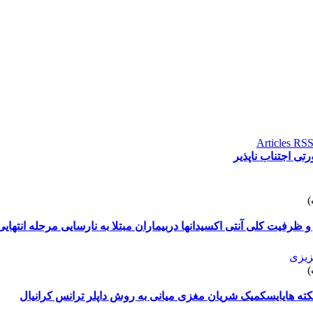
تی اجتناب ناپذیر
 و ظرفیت کلی آنتی اکسیدانها دربیماران مبتلا به نارسایی مرحله انتهایی
زیزی
ه هایایسکمیک شریان مغزی میانی به روش داپلر ترانس کرانیال