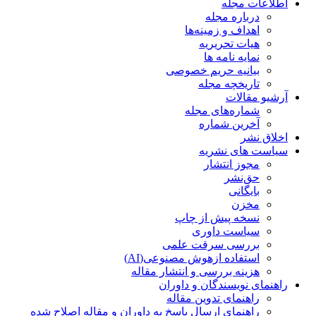
اطلاعات مجله
درباره مجله
اهداف و زمینه‌ها
هیات تحریریه
نمایه نامه ها
بیانیه حریم خصوصی
تاریخچه مجله
آرشیو مقالات
شماره‌های مجله
آخرین شماره
اخلاق نشر
سیاست های نشریه
مجوز انتشار
حق‌نشر
بایگانی
مخزن
نسخه پیش از چاپ
سیاست داوری
بررسی سرقت علمی
استفاده ازهوش مصنوعی(AI)
هزینه بررسی و انتشار مقاله
راهنمای نویسندگان و داوران
راهنمای تدوین مقاله
راهنمای ارسال پاسخ به داوران و مقاله اصلاح شده