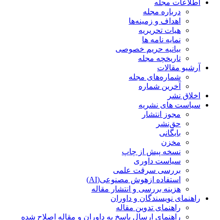
اطلاعات مجله
درباره مجله
اهداف و زمینه‌ها
هیات تحریریه
نمایه نامه ها
بیانیه حریم خصوصی
تاریخچه مجله
آرشیو مقالات
شماره‌های مجله
آخرین شماره
اخلاق نشر
سیاست های نشریه
مجوز انتشار
حق‌نشر
بایگانی
مخزن
نسخه پیش از چاپ
سیاست داوری
بررسی سرقت علمی
استفاده ازهوش مصنوعی(AI)
هزینه بررسی و انتشار مقاله
راهنمای نویسندگان و داوران
راهنمای تدوین مقاله
راهنمای ارسال پاسخ به داوران و مقاله اصلاح شده