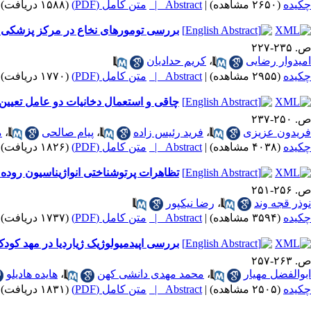
چکیده
(۲۶۵۰ مشاهده)
|
Abstract |
متن کامل (PDF)
(۱۵۸۸ دریافت)
بررسی تومورهای نخاع در مرکز پزشکی 
ص. ۲۳۵-۲۲۷
امیدوار رضایی
،
کریم حدادیان
چکیده
(۲۹۵۵ مشاهده)
|
Abstract |
متن کامل (PDF)
(۱۷۷۰ دریافت)
چاقی و استعمال دخانیات دو عامل تعیین کننده و تغییر پذیر سطح 
ص. ۲۵۰-۲۳۷
فریدون عزیزی
،
فرید رئیس زاده
،
پیام صالحی
،
م
چکیده
(۴۰۳۸ مشاهده)
|
Abstract |
متن کامل (PDF)
(۱۸۲۶ دریافت)
تظاهرات پرتوشناختی انواژیناسیون روده
ص. ۲۵۶-۲۵۱
نوذر قجه وند
،
رضا نیکپور
چکیده
(۳۵۹۴ مشاهده)
|
Abstract |
متن کامل (PDF)
(۱۷۳۷ دریافت)
بررسی اپیدمیولوژیک ژیاردیا در مهد کودک
ص. ۲۶۳-۲۵۷
ابوالفضل مهیار
،
محمد مهدی دانشی کهن
،
هایده هادیلو
چکیده
(۲۵۰۵ مشاهده)
|
Abstract |
متن کامل (PDF)
(۱۸۳۱ دریافت)