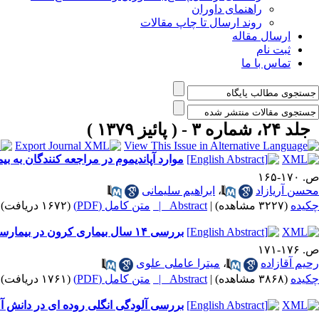
راهنمای داوران
روند ارسال تا چاپ مقالات
ارسال مقاله
ثبت نام
تماس با ما
جلد ۲۴، شماره ۳ - ( پائیز ۱۳۷۹ )
موارد آپاندیموم در مراجعه کنندگان به 
ص. ۱۷۰-۱۶۵
محسن آریازاد
،
ابراهیم سلیمانی
چکیده
(۳۲۲۷ مشاهده)
|
Abstract |
متن کامل (PDF)
(۱۶۷۲ دریافت)
بررسی ۱۴ سال بیماری کرون در بیمارستان های آیت اله طالقانی و دی
ص. ۱۷۶-۱۷۱
رحیم آقازاده
،
میترا عاملی علوی
چکیده
(۳۸۶۸ مشاهده)
|
Abstract |
متن کامل (PDF)
(۱۷۶۱ دریافت)
بررسی آلودگی انگلی روده ای در دانش آموزا