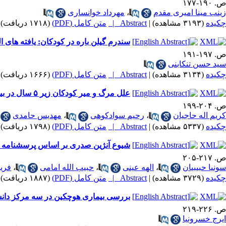
ص. ۱۹۰-۱۷۷
زینب مینا امیری مقدم
،
مهرداد خوانساری
چکیده
(۳۱۹۳ مشاهده)
|
Abstract |
متن کامل (PDF)
(۱۷۱۸ دریافت)
سندرم گیلن باره در کودکان: یافته های ال
ص. ۱۹۷-۱۹۱
سید حسن تنکابنی
چکیده
(۳۱۳۴ مشاهده)
|
Abstract |
متن کامل (PDF)
(۱۶۶۶ دریافت)
علل مرگ و میر کودکان زیر ۵ سال در بیمارستان کودکان امیرکلا بابل
ص. ۲۰۴-۱۹۹
کریم اله حاجیان
،
رحیم سوادکوهی
،
مهدیس حامدی
چکیده
(۵۳۳۷ مشاهده)
|
Abstract |
متن کامل (PDF)
(۱۷۹۸ دریافت)
شیوع آنژین صدری بر اساس پرسشنامه Rose و ارتباط آن با عوامل خطرساز بیماری رگهای کرونر "مطالعه آینده نگر قند و لیپید در تهران، ۱۳۷9-۱۳۷8"
ص. ۲۱۷-۲۰۵
سونیا حبیبیان
،
الهه عینی
،
حبیب الله امامی
،
فری
چکیده
(۳۷۲۹ مشاهده)
|
Abstract |
متن کامل (PDF)
(۱۸۸۷ دریافت)
بررسی بیماری هوچکین در سه مرکز دانشگاه
ص. ۲۲۶-۲۱۹
ایرج خسرونیا