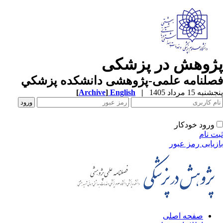
پژوهش در پزشکی
فصلنامه علمی-پژوهشی دانشکده پزشکي
پنجشنبه 15 مرداد 1405
|
English
]
Archive
[
ورود خودکار
ثبت نام
بازیابی رمز عبور
صفحه اصلی