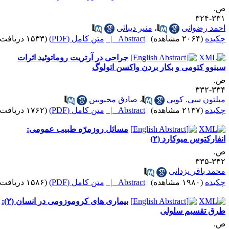
.
۳۳۱-۳
حمد رضوانی
،
منیر دیبائی
کیده
(۲۰۶۴ مشاهده)
|
Abstract |
متن کامل (PDF)
(۱۵۳۳ دریافت)
جراحی در آرتریت روماتوئید اثرات
ینوو کتومی و بکار بردن واکسن اتولوگ
.
۳۳۴-۳
یلتون سی. کوبی
،
صادق محبوبین
کیده
(۲۱۳۷ مشاهده)
|
Abstract |
متن کامل (PDF)
(۱۷۶۲ دریافت)
مسائل روزمرّه طبیب عمومی:
نفارکتوس میوکارد (۲)
.
۳۴۲-۳
حمد باقر یزدانی
کیده
(۱۹۸۰ مشاهده)
|
Abstract |
متن کامل (PDF)
(۱۵۸۶ دریافت)
بیماری های کروموزومی در انسان (۲):
رق تقسیم سلولی
.