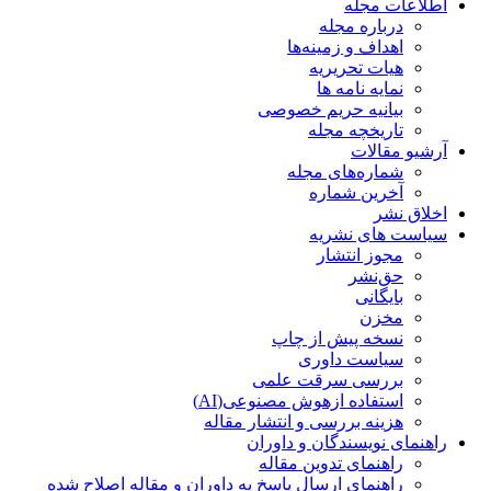
اطلاعات مجله
درباره مجله
اهداف و زمینه‌ها
هیات تحریریه
نمایه نامه ها
بیانیه حریم خصوصی
تاریخچه مجله
آرشیو مقالات
شماره‌های مجله
آخرین شماره
اخلاق نشر
سیاست های نشریه
مجوز انتشار
حق‌نشر
بایگانی
مخزن
نسخه پیش از چاپ
سیاست داوری
بررسی سرقت علمی
استفاده ازهوش مصنوعی(AI)
هزینه بررسی و انتشار مقاله
راهنمای نویسندگان و داوران
راهنمای تدوین مقاله
راهنمای ارسال پاسخ به داوران و مقاله اصلاح شده