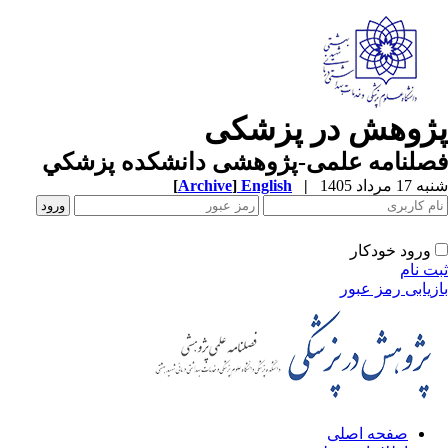
ژوهش در پزشکی
صلنامه علمی-پژوهشی دانشکده پزشکي
1 مرداد 1405
|
English
]
Archive
[
ورود خودکار
ت نام
زیابی رمز عبور
صفحه اصلی