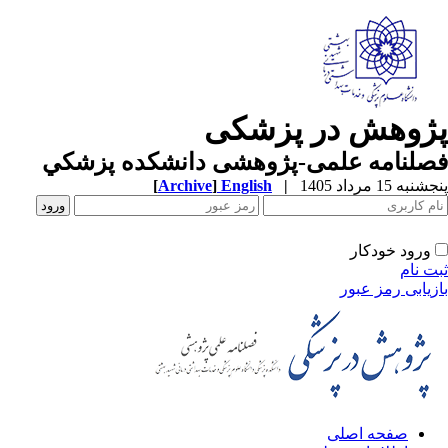
ژوهش در پزشکی
صلنامه علمی-پژوهشی دانشکده پزشکي
به 15 مرداد 1405
|
English
]
Archive
[
ورود خودکار
ت نام
زیابی رمز عبور
صفحه اصلی