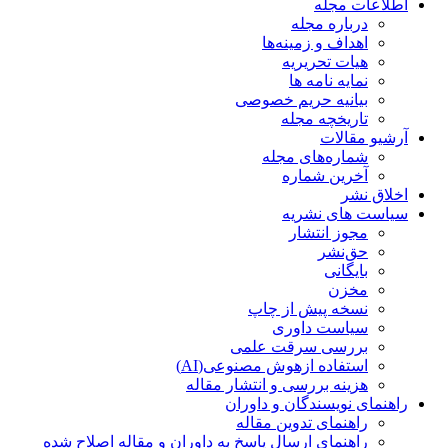
اطلاعات مجله
درباره مجله
اهداف و زمینه‌ها
هیات تحریریه
نمایه نامه ها
بیانیه حریم خصوصی
تاریخچه مجله
آرشیو مقالات
شماره‌های مجله
آخرین شماره
اخلاق نشر
سیاست های نشریه
مجوز انتشار
حق‌نشر
بایگانی
مخزن
نسخه پیش از چاپ
سیاست داوری
بررسی سرقت علمی
استفاده ازهوش مصنوعی(AI)
هزینه بررسی و انتشار مقاله
راهنمای نویسندگان و داوران
راهنمای تدوین مقاله
راهنمای ارسال پاسخ به داوران و مقاله اصلاح شده