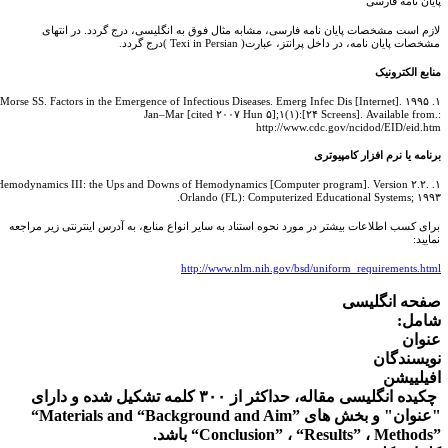
یان نامه فارسی
ازم است مشخصات پایان نامه فارسی، مشابه مثال فوق به انگلیسی، درج گردد. در انتهای
شخصات پایان نامه، در داخل پرانتز، عبارت(
Texi in Persian
)درج گردد.
ابع الکترونیک
۱. Morse SS. Factors in the Emergence of Infectious Diseases. Emerg Infec Dis [Internet]. ۱۹۹۵
Jan–Mar [cited ۲۰۰۷ Hun ۵];۱(۱):[۲۴ Screens]. Available from
http://www.cdc.gov/ncidod/EID/eid.ht
نامه یا نرم افزار کامپیوتری
۱. Hemodynamics III: the Ups and Downs of Hemodynamics [Computer program]. Version ۲.۲.
Orlando (FL): Computerized Educational Systems; ۱۹۹
رای کسب اطلاعات بیشتر در مورد نحوه استناد به سایر انواع منابع، به آدرس اینترنتی زیر مراجعه
مایید:
http://www.nlm.nih.gov/bsd/uniform_requirements.htm
فحه انگلیسی
امل:
نوان
ویسندگان
فیلییشن
چکیده انگلیسی مقاله، حداکثر از ۳۰۰ کلمه تشکیل شده و دارای
عنوان" و بخش های
“Background and Aim”
“Materials and
Methods
،
“Results”
،
“Conclusion”
باشد.