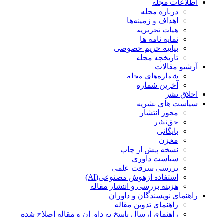
اطلاعات مجله
درباره مجله
اهداف و زمینه‌ها
هیات تحریریه
نمایه نامه ها
بیانیه حریم خصوصی
تاریخچه مجله
آرشیو مقالات
شماره‌های مجله
آخرین شماره
اخلاق نشر
سیاست های نشریه
مجوز انتشار
حق‌نشر
بایگانی
مخزن
نسخه پیش از چاپ
سیاست داوری
بررسی سرقت علمی
استفاده ازهوش مصنوعی(AI)
هزینه بررسی و انتشار مقاله
راهنمای نویسندگان و داوران
راهنمای تدوین مقاله
راهنمای ارسال پاسخ به داوران و مقاله اصلاح شده