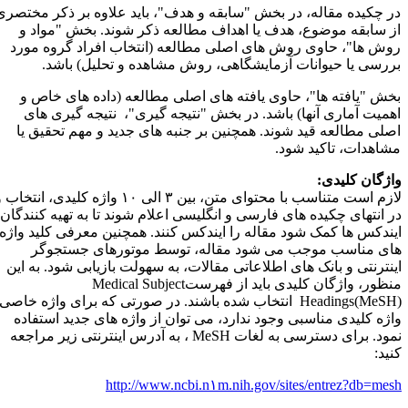
ر چکیده مقاله، در بخش "سابقه و هدف"، باید علاوه بر ذکر مختصری
ز سابقه موضوع، هدف یا اهداف مطالعه ذکر شوند. بخش "مواد و
وش ها"، حاوی روش های اصلی مطالعه (انتخاب افراد گروه مورد
ررسی یا حیوانات آزمایشگاهی، روش مشاهده و تحلیل) باشد.
خش "یافته ها"، حاوی یافته های اصلی مطالعه (داده های خاص و
همیت آماری آنها) باشد. در بخش "نتیجه گیری"، نتیجه گیری های
صلی مطالعه قید شوند. همچنین بر جنبه های جدید و مهم تحقیق یا
شاهدات، تاکید شود.
اژگان کلیدی:
لازم است متناسب با محتوای متن، بین ۳ الی ۱۰ واژه کلیدی، انتخاب و
ر انتهای چکیده های فارسی و انگلیسی اعلام شوند تا به تهیه کنندگان
یندکس ها کمک شود مقاله را ایندکس کنند. همچنین معرفی کلید واژه
ای مناسب موجب می شود مقاله، توسط موتورهای جستجوگر
ینترنتی و بانک های اطلاعاتی مقالات، به سهولت بازیابی شود. به این
نظور، واژگان کلیدی باید از فهرست
Medical Subject
Headings(MeSH
انتخاب شده باشند. در صورتی که برای واژه خاصی،
اژه کلیدی مناسبی وجود ندارد، می توان از واژه های جدید استفاده
مود. برای دسترسی به لغات
MeSH
، به آدرس اینترنتی زیر مراجعه
نید:
http://www.ncbi.n۱m.nih.gov/sites/entrez?db=mes