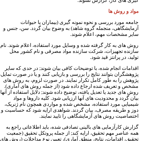
یری های کار، گزارش نشوند.
واد و روش ها
امعه مورد بررسی و نحوه نمونه گیری (بیماران یا حیوانات
زمایشگاهی، منجمله گروه شاهد) به وضوح بیان گردد. سن، جنس و
ایر مشخصات مهم، اعلام شوند.
وش های به کار گرفته شده و وسایل مورد استفاده، اعلام شوند. نام
ازنده تجهیزات، شرکت سازنده مواد مصرفی و نام کشور محل
ولید، در پرانتز قید شود.
قدامات انجام شده، با توضیحات کافی بیان شوند
;
در حدی که سایر
ژوهشگران بتوانند نتایج را بررسی و بازیابی کنند و یا در صورت تمایل،
ژوهش را به طور کامل تکرار نمایند. در صورت لزوم، به روش های
شخص و تعریف شده ارجاع داده شود (از جمله روش های آماری).
وش های جدید یا تعدیل یافته، توضیح داده شوند
;
دلایل استفاده از آنها
یان گردد و محدودیت های آنها ارزیابی شود. کلیه داروها و مواد
یمیایی مورد استفاده، مشخص شده و مواردی همچون نام ژنریک،
وز و طریقه مصرف، بیان گردند. شواهدی ارایه شود که حساسیت و
ختصاصیت روش های آزمایشگاهی را تایید نمایند.
زارش کارآزمایی های بالینی تصادفی شده، باید اطلاعاتی راجع به
مه عناصر مهم تحقیق، ارایه کند
;
از جمله پروتکل تحقیق (جمعیت
حقیق، اقدامات، نتایج، منطق آماری)، تعیین نوع مداخلات (روش های