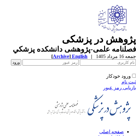
ژوهش در پزشکی
صلنامه علمی-پژوهشی دانشکده پزشکي
1 مرداد 1405
|
English
]
Archive
[
ورود خودکار
ت نام
زیابی رمز عبور
صفحه اصلی