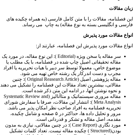
بان مقالات
ین فصلنامه، مقالات را با متن کامل فارسی (به همراه چکیده های
ارسی و انگلیسی بسته به نوع مقاله) به چاپ می رساند.
نواع مقالات مورد پذیرش
نواع مقالات مورد پذیرش این فصلنامه، عبارتند از:
سر مقاله یا سخن ویژه (
Editorial
): این نوع مقاله، در مورد یک
مقاله تحقیقاتی اصیل چاپ شده در فصلنامه، با یک مطلب یا
موضوع خاص، معمولا توسط سر دبیر یا هیات تحریریه یا افراد
مجرب و دست اندرکار یک رشته خاص تهیه می شود.
مقاله پژوهشی اصیل (
Original Reasearch Article
): چنین
مقالاتی، بیشترین تعداد مقالات این فصلنامه را تشکیل می دهند
و نحوه نوشتن آنها، در ادامه این متن ذکر شده است.
مقاله مروری سیستماتیک و متاآنالیز (
Systematic Review and
Meta Analysis
): انتشار این مقالات، صرفا با سفارش شورای
تحریریه فصلنامه به افراد صاحب نظر امکان پذیر می باشد.
مرور و تحلیل داده ها، حداکثر در ۵ صفحه و شامل چکیده،
مقدمه، اصل مقاله و تشکر و قدردانی است.
مورد نگاری (
Case Report
): در چنین مقالاتی، نیازی به مدون
بودن(
Structured
) چکیده مقاله نیست. تعداد کلمات تشکیل