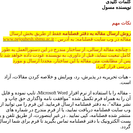
لمات کلیدی
ویسنده مسول
کات مهم
وش ارسال مقاله به دفتر فصلنامه
فقط از طریق بخش ارسال
قاله در وب سایت فصلنامه
;
به آدرس :
www.pejouhesh.sbmu.ac.ir
چنانچه مقاله ارسالی، از ساختار مندرج در این دستورالعمل به طور
امل تبعیت ننماید، قبل از داوری، به نویسنده عودت داده خواهد شد تا
س از مطابقت متن مقاله با این ساختار، مجددا ارسال و مورد
ررسی قرار گیرد.
 هیات تحریریه در پذیرش، رد، ویرایش و خلاصه کردن مقالات، آزاد
ست.
 مقاله را با استفاده از نرم افزار
Microsoft Word
، تایپ نموده و فایل
ن را به همراه فرم تکمیل شده "موافقت نامه واگذاری حق چاپ و
شر مقاله"، به دفتر فصلنامه ارسال فرمایید. این فرم را می توانید از
ب سایت فصلنامه دریافت نمایید، یا از فرم مندرج در شماره های
نتشر شده فصلنامه، کپی نمایید . در غیر اینصورت، از طریق تلفن و یا
ست الکترونیک با دفتر فصلنامه تماس بگیرید تا فرم برای شما ارسال
ردد.