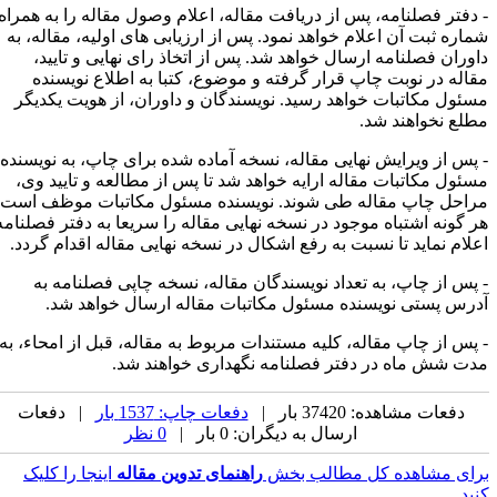
 دفتر فصلنامه، پس از دریافت مقاله، اعلام وصول مقاله را به همراه
ماره ثبت آن اعلام خواهد نمود. پس از ارزیابی های اولیه، مقاله، به
اوران فصلنامه ارسال خواهد شد. پس از اتخاذ رای نهایی و تایید،
قاله در نوبت چاپ قرار گرفته و موضوع، کتبا به اطلاع نویسنده
سئول مکاتبات خواهد رسید. نویسندگان و داوران، از هویت یکدیگر
طلع نخواهند شد.
 پس از ویرایش نهایی مقاله، نسخه آماده شده برای چاپ، به نویسنده
سئول مکاتبات مقاله ارایه خواهد شد تا پس از مطالعه و تایید وی،
راحل چاپ مقاله طی شوند. نویسنده مسئول مکاتبات موظف است
ر گونه اشتباه موجود در نسخه نهایی مقاله را سریعا به دفتر فصلنامه
علام نماید تا نسبت به رفع اشکال در نسخه نهایی مقاله اقدام گردد.
 پس از چاپ، به تعداد نویسندگان مقاله، نسخه چاپی فصلنامه به
درس پستی نویسنده مسئول مکاتبات مقاله ارسال خواهد شد.
 پس از چاپ مقاله، کلیه مستندات مربوط به مقاله، قبل از امحاء، به
دت شش ماه در دفتر فصلنامه نگهداری خواهند شد.
دفعات مشاهده: 37420 بار |
دفعات چاپ: 1537 بار
| دفعات
ارسال به دیگران: 0 بار |
0 نظر
رای مشاهده کل مطالب بخش
راهنمای تدوین مقاله
اینجا را کلیک
نید.