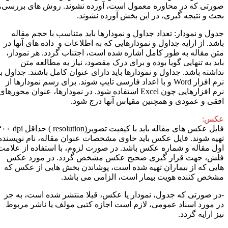
ورتی که در محاوره معمول است، آورده نشوند. روش های بررسی،
حث و نتیجه گیری، در این بخش آورده نشوند.
دول و نمودار: تعداد جداول و نمودارها باید متناسب با حجم مقاله
اشد. از ارایه جداول و نمودارهایی که به اطلاعات و داده های آنها در
تن مقاله به طور کامل اشاره شده است، اجتناب گردد. هر نمودار،
اید به تنهایی گویا بوده و برای درک مقصود، نیاز به مطالعه متن
داشته باشد. جداول و نمودارها باید دارای عنوان کامل باشند. جداول با
رم افزار
Word
و با اعداد فارسی تایپ شوند. برای رسم نمودارها از
رم افزارهایی چون
Excel
استفاده شود. در نمودارها، عنوان محورهای
فقی و عمودی و همچنین مقیاس آنها درج شود.
کس:
ایل عکس های مقاله باید با کیفیت تصویر(
resolution
) حداقل
۳۰۰ dpi
هیه شوند. فایل عکس باید حاوی مشخصات عنوان مقاله، نام نویسنده
ول مقاله و شماره عکس باشد. در صورت لزوم، با استفاده از علامت
لش، جهت قرار گیری صحیح عکس مشخص گردد. در مورد عکس
ایی که از بیماران تهیه شده است، پوشاندن بخش هایی از عکس که
شخص کننده هویت بیمار است، الزامی می باشد.
در صورتی که جدول، نمودار یا عکس، قبلا منتشر شده است، به جز
ر مورد اسناد عمومی، لازم است اجازه کتبی مولف یا ناشر مربوط
یز ارایه گردد.