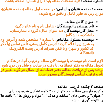
ماره صفحه
:
کلیه صفحات مقاله باید دارای شماره صفحه باشند.
۱ صفحه عنوان و اسامی:
در صفحه اول مقاله (صفحه عنوان)،
وارد زیر، به طور کامل و دقیق درج شوند:
عنوان کامل مقاله،
نام نویسنده یا نویسندگان
(شامل نام و نام خانوادگی)،
محل کار نویسندگان
(به عنوان مثال: گروه یا بیمارستان،
دانشکده، دانشگاه).
نویسنده مسئول مکاتبات
، با ستاره * مشخص شده و آدرس وی
به شرح زیر اعلام گردد: آدرس کامل پستی، تلفن تماس (با ذکر
کد کشور و شهر) و یا تلفن همراه، آدرس پست الکترونیک
).
Email
(
ازم است نام نویسنده یا نویسندگان مقاله و ترتیب آنها، در هنگام
حویل مقاله به دفتر فصلنامه، با دقت در سایت و فایل ورد درج شود.
وجه:
پس از دریافت مقاله، دفتر فصلنامه از اعمال هر گونه تغییر در
ام و ترتیب اسامی نویسندگان معذور است.
ه ۲ چکیده فارسی مقاله:
یده فارسی مقاله، حداکثر از ۳۰۰ کلمه تشکیل شده، و دارای
عنوان"
و بخش های
"سابقه و هدف" ،"مواد و روش ها"،" یافته ها"
 "نتیجه گیری"
باشد.