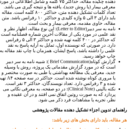
دهنده چکیده مقاله، حداکثر ۷۵ کلمه و شامل اطلاعاتی در مورد
معرفی بیمار (یا روش جدید)، یافته ها و نتیجه گیری می باشد.
تعداد کلمات تشکیل دهنده متن، حداکثر ۸۰۰ کلمه است. مقاله
باید دارای ۳ الی ۵ واژه کلیدی و حداکثر ۱۰ رفرانس باشد. متن
مقاله، حاوی مقدمه، معرفی بیمار و بحث است.
نامه به سر دبیر(
Letter to Editor
): این نوع مقاله، اظهار نظر و
نقد علمی در مورد یکی از مقالات آخرین شماره فصلنامه است
که حداکثر در ۴۰۰ کلمه تهیه شده و حداکثر ۳ الی ۵ رفرانس
دارد. در صورتی که نویسنده اول، تمایل به ارایه پاسخ به نقد
علمی را داشته باشد، پاسخ ایشان، همزمان با چاپ نقد مقاله به
چاپ خواهد رسید.
گزارش کوتاه(
Brief Communication
): شبیه نامه به سر دبیر
است که در مورد گزارش مقدماتی یک پروژه، روش یا وسیله
جدید، معرفی یک مطالعه بهداشتی یا طبی به صورت مختصر و
یا مروری کوتاه نوشته شده است. حداکثر در سه صفحه
A۴
تهیه
شده و ۳ رفرانس دارد. تعداد نویسندگان، حداکثر ۳ نفر است.
نکته بالینی (
Clinical Note
): در دو صفحه، به معرفی نکاتی می
پردازد که به صورت روتین اتفاق نمی افتند و در آن عقیده و
نظر، تجربه یا مشاهدات فرد ذکر می شود.
اهنمای تدوین اجزاء تشکیل دهنده مقالات پژوهشی
ر مقاله، باید دارای بخش های زیر باشد: