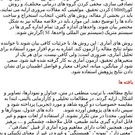
صادفی سازی، مخفی کردن گروه های درمانی مختلف)، و روش
ور(
blind
) کردن تحقیق. مولفینی که مقالات مروری ارایه می نمایند،
اید در بخشی از مقاله، روش های یافتن، انتخاب، استخراج و ساخت
اده ها را توضیح دهند. این موارد باید در خلاصه مقاله نیز به شکل
ختصر بیان شوند. واحدهای اندازه گیری: تمام اندازه گیری ها در
یستم متریک (سیستم بین المللی واحدها،
SI
)گزارش شوند.
وش های آماری : این روش ها، با جزئیات کافی بیان شوند تا خواننده
تواند نتایج مقاله را آزمون کند. اشاره به نرم افزار مورد استفاده برای
حلیل آماری، ضروری است
;
ولی کافی نیست. برای هر یک از
تغیرهای تحقیق، آزمون آماری به کار گرفته شده قید شود. سعی
ود از میانگین، میانه، انحراف معیار و فواصل اطمینان برای نشان
ادن نتایج پژوهش استفاده شود.
افته ها
تایج مطالعه، با ترتیب منطقی در متن، جداول و نمودارها، تصاویر و
شکال، ارایه گردند. در مطالعات تحلیلی و کارآزمایی بالینی، ابتدا به
قایسه خصوصیات دو گروه شاهد و مورد (تجربی) پرداخته شود و
پس داده های پژوهش آورده شوند. داده های جدول، نمودارها و
صاویر، مجددا در متن تکرار نشوند. از استفاده از لغات مبهم و غیر
ابل اندازه گیری مانند طبیعی، قابل ملاحظه، چشمگیر و ...، پرهیز
ود. همچنین لغات دارای مفاهیم ویژه آماری از قبیل "تصادفی"،
معنی دار"، "نمونه"، "همبستگی" و غیره در غیر از معنای تکنیکی و به