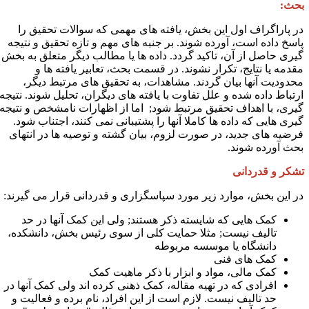
حث:
ر پاراگراف اول این بخش، یافته های مهمی که سوالات تحقیق را
اسخ داده است، آورده شوند. بر جنبه های مهم و تازه تحقیق و نتیجه
یری حاصل از آن، تاکید گردد. داده ها یا مطالب دیگر متعلق به بخش
قدمه یا نتایج، تکرار نشوند. در قسمت بحث، تعابیر یافته ها و
حدودیت آنها بیان گردند. مشاهدات، به تحقیق های مرتبط دیگر،
رتباط داده شده و علل تفاوت با یافته های دیگران، تحلیل شوند. نتیجه
یری، با اهداف تحقیق مرتبط شود
;
اما از اظهارات نامشخص و نتیجه
یری هایی که داده ها کاملا آنها را پشتیبانی نمی کنند، اجتناب شود.
رضیه های جدید، در صورت لزوم، بیان گشته و توصیه ها در انتهای
حث آورده شوند.
شکر و قدردانی
ر این بخش، موارد زیر مورد سپاسگزاری و قدردانی قرار می گیرند:
کمک هایی که شایسته ذکر هستند
;
ولی این کمک آنها در حد
تالیف نیست
;
مثلا حمایت کلی از سوی رئیس بخش، دانشکده،
دانشگاه یا موسسه مربوطه
کمک های فنی
کمک مالی، مواد و ابزار با ذکر ماهیت کمک
افرادی که در تهیه مقاله، کمک ذهنی کرده اند ولی کمک آنها در
حد تالیف نیست. لازم است از این افراد، نام برده و فعالیت و