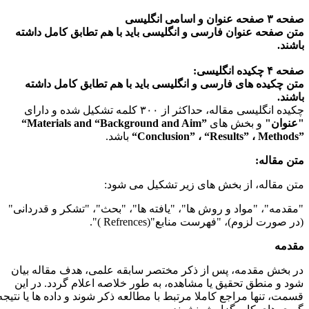
 ۳ صفحه عنوان و اسامی انگلیسی
تن صفحه عنوان فارسی و انگلیسی باید با هم تطابق کامل داشته
اشند.
ه ۴ چکیده انگلیسی:
تن چکیده های فارسی و انگلیسی باید با هم تطابق کامل داشته
اشند.
یده انگلیسی مقاله، حداکثر از ۳۰۰ کلمه تشکیل شده و دارای
عنوان"
و بخش های
“Background and Aim”
“Materials and
Methods
،
“Results”
،
“Conclusion”
باشد.
تن مقاله:
تن مقاله، از بخش های زیر تشکیل می شود:
مقدمه"، "مواد و روش ها"، "یافته ها"، "بحث"، "تشکر و قدردانی"
در صورت لزوم)، "فهرست منابع"(
Refrences
)".
قدمه
ر بخش مقدمه، پس از ذکر مختصر سابقه علمی، هدف مقاله بیان
ود و منطق تحقیق یا مشاهده، به طور خلاصه اعلام گردد. در این
سمت، تنها مراجع کاملا مرتبط با مطالعه ذکر شوند و داده ها یا نتیجه