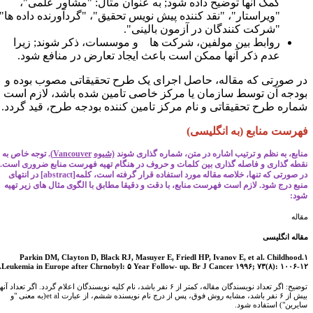
کمک آنها توضیح داده شود
;
به عنوان مثال: "مشاور علمی"،
"ویراستار"، "نقد کننده پیش نویس تحقیق"، "گردآورنده داده ها"،
"شرکت کنندگان در آزمون بالینی".
روابط بین مولفین، شرکت ها و موسسات، ذکر شوند
;
زیرا
عدم ذکر آنها ممکن است باعث ایجاد تعارض در منافع شود.
ر صورتی که مقاله، حاصل اجرای یک طرح تحقیقاتی مصوب بوده و
ودجه آن توسط سازمان یا مرکز خاصی تامین شده باشد، لازم است
ماره طرح تحقیقاتی و نام مرکز تامین کننده بودجه طرح، قید گردد.
هرست منابع (به انگلیسی)
نابع، به نظم و ترتیب اشاره در متن، شماره گذاری شوند
(شیوه
Vancouver
)
. توجه خاص به
قطه گذاری و فاصله گذاری بین کلمات و حروف در هنگام تهیه فهرست منابع ضروری است.
ر صورتی که تنها، خلاصه مقاله مورد استفاده قرار گرفته است، کلمه
[abstract]
در انتهای
نبع درج شود. لازم است فهرست منابع، با دقت و دقیقا مطابق با الگوی مثال های زیر تهیه
ود:
اله
قاله انگلیسی
۱.Parkin DM, Clayton D, Black RJ, Masuyer E, Friedl HP, Ivanov E, et al. Childhood
Leukemia in Europe after Chrnobyl: ۵ Year Follow- up. Br J Cancer ۱۹۹۶; ۷۳(۸): ۱۰۰۶-۱۲
توضیح: اگر تعداد نویسندگان مقاله، کمتر از ۶ نفر باشد، نام کلیه نویسندگان اعلام گردد. اگر تعداد آنها
 نفر باشد، مشابه روش فوق، پس از درج نام نویسنده ششم، از عبارت
et al
(به معنی "و
ایرین") استفاده شود.