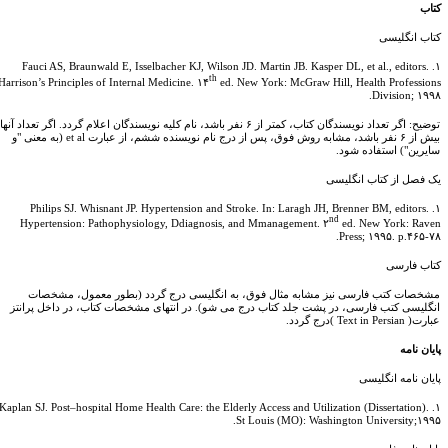
تاب
تاب انگلیسی
۱. Fauci AS, Braunwald E, Isselbacher KJ, Wilson JD. Martin JB. Kasper DL, et al., editors.
th
Harrison’s Principles of Internal Medicine. ۱۴
ed. New York: McGraw Hill, Health Professio
Division; ۱۹۹
توضیح: اگر تعداد نویسندگان کتاب، کمتر از ۶ نفر باشد، نام کلیه نویسندگان اعلام گردد. اگر تعداد آنها
 نفر باشد، مشابه روش فوق، پس از درج نام نویسنده ششم، از عبارت
et al
(به معنی "و
ایرین") استفاده شود.
ک فصل از کتاب انگلیسی
۱. Philips SJ. Whisnant JP. Hypertension and Stroke. In: Laragh JH, Brenner BM, editors.
nd
Hypertension: Pathophysiology, Ddiagnosis, and Mmanagement. ۲
ed. New York: Rave
Press; ۱۹۹۵. p.۴۶۵-۷
تاب فارسی
شخصات کتب فارسی نیز مشابه مثال فوق، به انگلیسی درج گردد (بطور معمول، مشخصات
نگلیسی کتب فارسی، در پشت جلد کتاب درج می شو). در انتهای مشخصات کتاب، در داخل پرانتز
بارت(
Text in Persian
)درج گردد.
یان نامه
یان نامه انگلیسی
۱. Kaplan SJ. Post–hospital Home Health Care: the Elderly Access and Utilization (Dissertation).
St Louis (MO): Washington University;۱۹۹