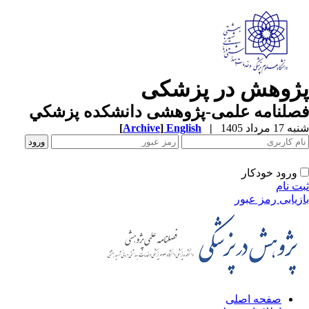
ژوهش در پزشکی
صلنامه علمی-پژوهشی دانشکده پزشکي
1 مرداد 1405
|
English
]
Archive
[
ورود خودکار
ت نام
زیابی رمز عبور
صفحه اصلی