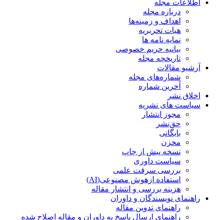
اطلاعات مجله
درباره مجله
اهداف و زمینه‌ها
هیات تحریریه
نمایه نامه ها
بیانیه حریم خصوصی
تاریخچه مجله
آرشیو مقالات
شماره‌های مجله
آخرین شماره
اخلاق نشر
سیاست های نشریه
مجوز انتشار
حق‌نشر
بایگانی
مخزن
نسخه پیش از چاپ
سیاست داوری
بررسی سرقت علمی
استفاده ازهوش مصنوعی(AI)
هزینه بررسی و انتشار مقاله
راهنمای نویسندگان و داوران
راهنمای تدوین مقاله
راهنمای ارسال پاسخ به داوران و مقاله اصلاح شده