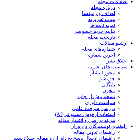
اطلاعات مجله
درباره مجله
اهداف و زمینه‌ها
هیات تحریریه
نمایه نامه ها
بیانیه حریم خصوصی
تاریخچه مجله
آرشیو مقالات
شماره‌های مجله
آخرین شماره
اخلاق نشر
سیاست های نشریه
مجوز انتشار
حق‌نشر
بایگانی
مخزن
نسخه پیش از چاپ
سیاست داوری
بررسی سرقت علمی
استفاده ازهوش مصنوعی(AI)
هزینه بررسی و انتشار مقاله
راهنمای نویسندگان و داوران
راهنمای تدوین مقاله
راهنمای ارسال پاسخ به داوران و مقاله اصلاح شده