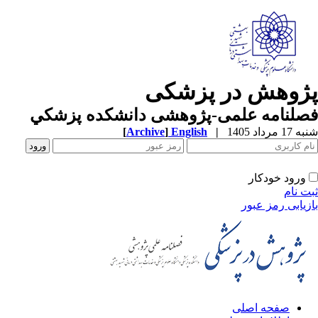
ژوهش در پزشکی
صلنامه علمی-پژوهشی دانشکده پزشکي
1 مرداد 1405
|
English
]
Archive
[
ورود خودکار
ت نام
زیابی رمز عبور
صفحه اصلی