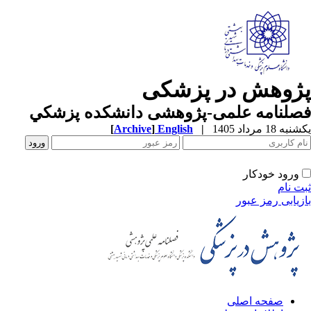
ژوهش در پزشکی
صلنامه علمی-پژوهشی دانشکده پزشکي
ه 18 مرداد 1405
|
English
]
Archive
[
ورود خودکار
ت نام
زیابی رمز عبور
صفحه اصلی