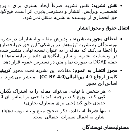
:
نقش نشریه
نقش نشریه صرفاً ایجاد بستری برای داوری
تخصصی، ویرایش، انتشار و دسترسی‌پذیری اثر است. هیچ‌گونه
.
حق انحصاری از نویسنده به نشریه منتقل نمی‌شود
نتقال حقوق و مجوز انتشار
:
اعطای مجوز به نشریه
با پذیرش مقاله و انتشار آن در نشریه،
نویسندگان به نشریه "پژوهش در پزشکی" این حق غیرانحصاری
را اعطا می‌کنند که مقاله را به عنوان نسخه نهایی منتشر شده،
در وب‌سایت نشریه و سایر پایگاه‌های داده و نمایه‌نامه‌ها (از
.
DOAJ)
جمله
به صورت تمام متن در دسترس عموم قرار دهد
:
مجوز انتشار به عموم
مقالات این نشریه تحت مجوز
کرییتیو
(CC BY 4.0)
کامنز ارجاع
4.0
بین‌المللی
منتشر می‌شوند. بر
:
اساس این مجوز
هر شخص یا نهادی می‌تواند مقاله را به اشتراک بگذارد،
کپی کند، توزیع کند، ترجمه کند یا حتی بر اساس آن اثر
).
جدیدی خلق کند (حتی برای مصارف تجاری
تنها شرط
استفاده، ذکر صحیح منبع و نام نویسنده(ها) و
.
اشاره به اعمال تغییرات احتمالی است
سئولیت‌های نویسندگان