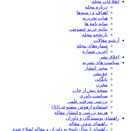
اطلاعات مجله
درباره مجله
اهداف و زمینه‌ها
هیات تحریریه
نمایه نامه ها
بیانیه حریم خصوصی
تاریخچه مجله
آرشیو مقالات
شماره‌های مجله
آخرین شماره
اخلاق نشر
سیاست های نشریه
مجوز انتشار
حق‌نشر
بایگانی
مخزن
نسخه پیش از چاپ
سیاست داوری
بررسی سرقت علمی
استفاده ازهوش مصنوعی(AI)
هزینه بررسی و انتشار مقاله
راهنمای نویسندگان و داوران
راهنمای تدوین مقاله
راهنمای ارسال پاسخ به داوران و مقاله اصلاح شده