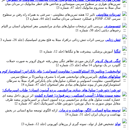
تمرین‌‌های هوازی بر سطوح سرمی میوستاتین و شاخص های خطر متابولیک در مردان میان
سال مبتلا به سندروم متابولیک [جلد 47، شماره 3]
تمرینات مقاومتی
تاثیر 12 هفته تمرین‌های مقاومتی - سرعتی به همراه راه رفتن بر سطوح
سرمی P3NP ،CAF و عملکرد جسمانی مردان سالمند [جلد 44، شماره 3]
تنسیومتری.
بررسی تاثیر ترشحات سلول‌های بنیادی مزانشیمی مغز استخوان انسان بر التیام
زخم‌های دیابتی [جلد 38، شماره 1]
تنش زدایی
بررسی اثرات تنش زدائی درافراد مبتلا به فلج مغزی اسپاستیک [جلد 26، شماره 3]
تنگنا
آموزش پزشکی، پیشرفت ها و تنگناها [جلد 12، شماره 1]
تنگی عروق کرونر
گزارش موردی تظاهر تنگی پیش رفته عروق کرونر به صورت حملات
گلودرد در یک نوجوان 14 ساله [جلد 25، شماره 2]
توانبخشی؛ ویتامینD؛ استئوکلسین؛ مقاومت انسولینی؛ بتای پانکراس؛ استئوسارکوم و
سلولهای بنیادی
تأثیرتمرین‌های توانبخشی همراه با مصرف ویتامینD بر سطح سرمی
استئوکلسین، مقاومت انسولینی و عملکرد سلول‌های بتای پانکراس افراد مبتلا به سرطان
استئوسارکوم پس از پیوند سلول‌های بنیادی مغز استخوان [جلد 47، شماره 4]
تورشن/ دتورشن؛ سلول‌های بنیادی مزانشیمی پرده آمنیون انسان؛ طناب اسپرماتیک؛
بیضه سمت مقابل؛ آسیب ایسکمی- ریپرفیوژن؛ عصاره کشت
اثر تزریق داخل بیضه ای
عصاره کشت سلول های بنیادی مزانشیمی پرده آمنیون انسان بر اسپرماتوژنز بیضه طرف
مقابل موش سوری به دنبال تورشن/ دتورشن طناب اسپرماتیک [جلد 47، شماره 2]
توسعه منابع انسانی، الگو، بهداشت و درمان.
ارائه الگوی توسعه منابع انسانی در بخش
بهداشت و درمان ایران [جلد 31، شماره 4]
تولد
تشخیص قبل از تولد، نمونه گیری از پرزهای کوریونی [جلد 12، شماره 3]