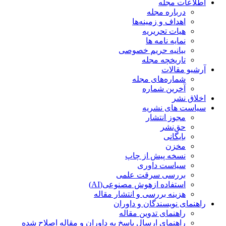
اطلاعات مجله
درباره مجله
اهداف و زمینه‌ها
هیات تحریریه
نمایه نامه ها
بیانیه حریم خصوصی
تاریخچه مجله
آرشیو مقالات
شماره‌های مجله
آخرین شماره
اخلاق نشر
سیاست های نشریه
مجوز انتشار
حق‌نشر
بایگانی
مخزن
نسخه پیش از چاپ
سیاست داوری
بررسی سرقت علمی
استفاده ازهوش مصنوعی(AI)
هزینه بررسی و انتشار مقاله
راهنمای نویسندگان و داوران
راهنمای تدوین مقاله
راهنمای ارسال پاسخ به داوران و مقاله اصلاح شده