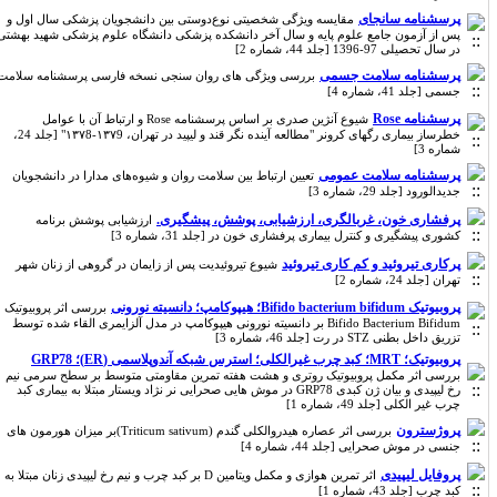
پرسشنامه سانجای
مقایسه ویژگی شخصیتی نوع‌دوستی بین دانشجویان پزشکی سال اول و
پس از آزمون جامع علوم پایه و سال آخر دانشکده پزشکی دانشگاه علوم پزشکی شهید بهشتی
در سال تحصیلی 97-1396 [جلد 44، شماره 2]
پرسشنامه سلامت جسمی
بررسی ویژگی های روان سنجی نسخه فارسی پرسشنامه سلامت
جسمی [جلد 41، شماره 4]
پرسشنامه Rose
شیوع آنژین صدری بر اساس پرسشنامه Rose و ارتباط آن با عوامل
خطرساز بیماری رگهای کرونر "مطالعه آینده نگر قند و لیپید در تهران، ۱۳۷9-۱۳۷8" [جلد 24،
شماره 3]
پرسشنامه‌ سلامت عمومی
تعیین ارتباط بین سلامت روان و شیوه‌های مدارا در دانشجویان
جدیدالورود [جلد 29، شماره 3]
پرفشاری خون، غربالگری، ارزشیابی، پوشش، پیشگیری.
ارزشیابی پوشش برنامه
کشوری پیشگیری و کنترل بیماری پرفشاری خون در [جلد 31، شماره 3]
پرکاری تیروئید و کم کاری تیروئید
شیوع تیروئیدیت پس از زایمان در گروهی از زنان شهر
تهران [جلد 24، شماره 2]
پروبیوتیک Bifido bacterium bifidum؛ هیپوکامپ؛ دانسیته نورونی
بررسی اثر پروبیوتیک
Bifido Bacterium Bifidum بر دانسیته نورونی هیپوکامپ در مدل آلزایمری القاء شده توسط
تزریق داخل بطنی STZ در رت [جلد 46، شماره 3]
پروبیوتیک؛ MRT؛ کبد چرب غیرالکلی؛ استرس شبکه آندوپلاسمی (ER)؛ GRP78
بررسی اثر مکمل پروبیوتیک روتری و هشت هفته تمرین مقاومتی متوسط بر سطح سرمی نیم
رخ لیپیدی و بیان ژن کبدی GRP78 در موش هایی صحرایی نر نژاد ویستار مبتلا به بیماری کبد
چرب غیر الکلی [جلد 49، شماره 1]
پروژسترون
بررسی اثر عصاره هیدروالکلی گندم (Triticum sativum)بر میزان هورمون های
جنسی در موش صحرایی [جلد 44، شماره 4]
پروفایل لیپیدی
اثر تمرین هوازی و مکمل ویتامین D بر کبد چرب و نیم رخ لیپیدی زنان مبتلا به
کبد چرب [جلد 43، شماره 1]