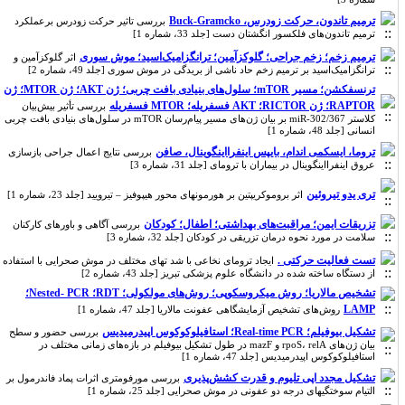
ترمیم تاندون، حرکت زودرس، Buck-Gramcko
بررسی تاثیر حرکت زودرس برعملکرد
ترمیم تاندون‌های فلکسور انگشتان دست [جلد 33، شماره 1]
ترمیم زخم؛ زخم جراحی؛ گلوکزآمین؛ ترانگزامیک‌اسید؛ موش سوری
اثر گلوکزآمین و
ترانگزامیک‌اسید بر ترمیم زخم حاد ناشی از بریدگی در موش سوری [جلد 49، شماره 2]
ترنسفکشن؛ مسیر mTOR؛ سلول‌های بنیادی بافت چربی؛ ژن AKT؛ ژن MTOR؛ ژن
RAPTOR؛ ژن RICTOR؛ AKT فسفریله؛ MTOR فسفریله
بررسی تأثیر بیش‌بیان
کلاستر miR-302/367 بر بیان ژن‌های مسیر پیام‌رسان mTOR در سلول‌های بنیادی بافت چربی
انسانی [جلد 48، شماره 1]
تروما، ایسکمی اندام، بایپس اینفرااینگوینال، صافن
بررسی نتایج اعمال جراحی بازسازی
عروق اینفرااینگوینال در بیماران با ترومای [جلد 31، شماره 3]
تری یدو تیروئین
اثر بروموکریپتین بر هورمونهای محور هیپوفیز – تیرویید [جلد 23، شماره 1]
تزریقات ایمن؛ مراقبت‌های بهداشتی؛ اطفال؛ کودکان
بررسی آگاهی و باورهای کارکنان
سلامت در مورد نحوه درمان تزریقی در کودکان [جلد 32، شماره 3]
تست فعالیت حرکتی .
ایجاد ترومای نخاعی با شد تهای مختلف در موش صحرایی با استفاده
از دستگاه ساخته شده در دانشگاه علوم پزشکی تبریز [جلد 43، شماره 2]
تشخیص مالاریا؛ روش میکروسکوپی؛ روش‌های مولکولی؛ RDT؛ Nested- PCR؛
LAMP
روش‌های تشخیص آزمایشگاهی عفونت مالاریا [جلد 47، شماره 1]
تشکیل بیوفیلم؛ Real-time PCR؛ استافیلوکوکوس اپیدرمیدیس
بررسی حضور و سطح
بیان ژن‌های rpoS، relA و mazF در طول تشکیل بیوفیلم در بازه‌های زمانی مختلف در
استافیلوکوکوس اپیدرمیدیس [جلد 47، شماره 1]
تشکیل مجدد اپی تلیوم و قدرت کشش‌پذیری
بررسی مورفومتری اثرات پماد فاندرمول بر
التیام سوختگیهای درجه دو عفونی در موش صحرایی [جلد 25، شماره 1]