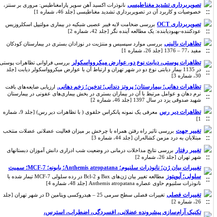
تصویربرداری تشدید مغناطیسی
نانوذرات اکسید آهن سوپر پارامغناطیس: مروری بر سنتز،
خصوصیات و کاربرد آن در تصویربرداری تشدید مغناطیسی [جلد 46، شماره 1]
تصویربرداری OCT
بررسی ضخامت لایه فیبر عصبی شبکیه در بیماری مولتیپل اسکلروزیس
عودکننده-بهبودیابنده: یک مطالعه آینده نگر [جلد 42، شماره 2]
تظاهرات بالینی
بررسی موارد سپسیس و مننژیت در نوزادان بستری در بیمارستان کودکان
مفید ،77 – 1376 [جلد 26، شماره 1]
تظاهرات پوستی، دیابت نوع دو، عوارض میکروواسکولر
بررسی فراوانی تظاهرات پوستی
در 1135 بیمار دیابتی نوع دو در شهر تهران و ارتباط آن با عوارض میکروواسکولر دیابت [جلد
30، شماره 3]
تظاهرات دهانی؛ بیمارستان؛ پروتز دندانی؛ تدخین؛ زخم دهانی.
ارزیابی ضایعه‌های بافت
نرم دهان و عوامل مرتبط با آن در بیماران بستری در بخش بیماری‌های عفونی در بیمارستان
شهید صدوقی یزد در سال 1397 [جلد 46، شماره 2]
تظاهرات دیر رس
معرفی یک نمونه پانکراس حلقوی ( با تظاهرات دیر رس) [جلد 9، شماره
1]
تغییر جهت
بررسی تاثیر راه رفتن همراه با چرخش بر میزان فعالیت عضلانی عضلات منتخب
مبتلایان به درد مزمن کشاله‌ران [جلد 44، شماره 3]
تغییر رفتار
بررسی نتایج مداخلات درمانی در وضعیت شب ادراری دانش آموزان دبستانهای
شهر تهران [جلد 26، شماره 2]
تغییرات بیان ژن؛ نانوذرات سلنیوم؛ Anthemis atropatana؛ بابونه؛ MCF-7؛ سمیت
سلولی؛ آپوپتوز
مطالعه تغییر بیان ژن‌های Bax و Bcl-2 در رده سلولی MCF-7 تیمار شده با
نانوذرات سلنیوم حاوی عصاره Anthemis atropatana [جلد 48، شماره 4]
تغییرات فصلی
تغییرات فصلی سطح سرمی 25 – هیدروکسی ویتامین D در شهر تهران [جلد
26، شماره 2]
تکنیک آرام‌سازی پیشرونده عضلانی، افسردگی، اضطراب، استرس،