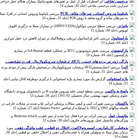
بی‌حسی نخاعی
اثر اضطراب قبل از عمل بر تغییرهای همودینامیک بیماران هنگام عمل جراحی
سزارین تحت بی‌حسی نخاعی [جلد 45، شماره 4]
پاپیلوما ویروس انسانی، سرطان مثانه، .PCR
بررسی پاپیلوما ویروس انسانی در افراد مبتلا
به سرطان مثانه و گروه شاهد با روش PCR [جلد 31، شماره 4]
پاتوژنز.
بررسی سطح سرمی مولکول(DPPIV/CD26) در بیماران مبتلا به درگیری کلیوی
لوپوس [جلد 38، شماره 1]
پاراستامول
بررسی تاثیر پاراستامول تزریقی پروفیلاکتیک بر میزان کاهش درد عمل سزارین
[جلد 44، شماره 3]
پارکینسون.
بررسی نقش پروموتوژن RIT2 بر عملکرد قطعه GA Repeat در بیماری
پارکینسون [جلد 44، شماره 4]
پارگی زودرس پرده های جنینی، HCG، ترشحات سرویکوواژینال، قدرت تشخیصی،
الیزا
بررسی اعتبارسنجشHCG ترشحات سرویکوواژینال درتشخیص پارگی پیش از موعد پرده
های جنینی [جلد 31، شماره 1]
پاژه استخوانی
گزارش یک مورد بیماری پاژه استخوانی با درگیری دوطرفه کانال بینایی [جلد
25، شماره 4]
پاسخ به واکسن
بررسی سطح ایمنی علیه ویروس هپاتیت B در دانشجویان ورودی دانشگاه
علوم پزشکی شهید بهشتی، سال تحصیلی 92-1391 [جلد 38، شماره 3]
پاکستان
بررسی تغییرات کمی و کیفی مقالات پزشکی ایرانی چاپ شده در مجلات خارجی در
فاصله سالهای 1992 و 2002 با استفاده از شاخص Impact Factor [جلد 27، شماره 2]
پتانسیل عمل
بررسی اثرات دو جزء فعال جدا شده از سم عقرب Buthotus schach بر
ویژگی‌های پتانسیل عمل نورون‌های حلزون [جلد 38، شماره 2]
پدوفیلی، کاربامازپین، اسپیرونولاکتون، اختلال دو قطبی، عقب ماندگی ذهنی.
مورد
درمان بیمار مبتلا به پدوفیلی همراه با عقب‌ماندگی ذهنی و اختلال خلقی دو قطبی [جلد 30،
شماره 4]