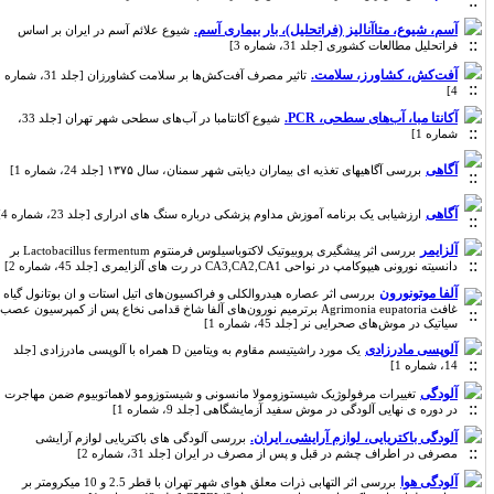
آسم، شیوع، متاآنالیز (فراتحلیل)، بار بیماری آسم.
شیوع علائم آسم در ایران بر اساس
فراتحلیل مطالعات کشوری [جلد 31، شماره 3]
آفت‌کش، کشاورز، سلامت.
تاثیر مصرف آفت‌کش‌ها بر سلامت کشاورزان [جلد 31، شماره
4]
آکانتا مبا، آب‌های سطحی، PCR.
شیوع آکانتامبا در آب‌های سطحی شهر تهران [جلد 33،
شماره 1]
آگاهی
بررسی آگاهیهای تغذیه ای بیماران دیابتی شهر سمنان، سال ۱۳۷۵ [جلد 24، شماره 1]
آگاهی
ارزشیابی یک برنامه آموزش مداوم پزشکی درباره سنگ های ادراری [جلد 23، شماره 4]
آلزایمر
بررسی اثر پیشگیری پروبیوتیک لاکتوباسیلوس فرمنتوم Lactobacillus fermentum بر
دانسیته نورونی هیپوکامپ در نواحی CA3,CA2,CA1 در رت های آلزایمری [جلد 45، شماره 2]
آلفا موتونورون
بررسی اثر عصاره هیدروالکلی و فراکسیون‌های اتیل استات و ان بوتانول گیاه
غافث Agrimonia eupatoria برترمیم نورون‌های آلفا شاخ قدامی نخاع پس از کمپرسیون عصب
سیاتیک در موش‌های صحرایی نر [جلد 45، شماره 1]
آلوپسی مادرزادی
یک مورد راشیتیسم مقاوم به ویتامین D همراه با آلوپسی مادرزادی [جلد
14، شماره 1]
آلودگی
تغییرات مرفولوژیک شیستوزومولا مانسونی و شیستوزومو لاهماتوبیوم ضمن مهاجرت
در دوره ی نهایی آلودگی در موش سفید آزمایشگاهی [جلد 9، شماره 1]
آلودگی باکتریایی، لوازم آرایشی، ایران.
بررسی آلودگی های باکتریایی لوازم آرایشی
مصرفی در اطراف چشم در قبل و پس از مصرف در ایران [جلد 31، شماره 2]
آلودگی هوا
بررسی اثر التهابی ذرات معلق هوای شهر تهران با قطر 2.5 و 10 میکرومتر بر