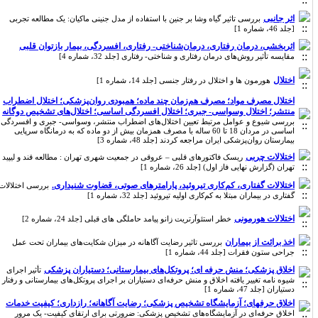
اثر جانبی
بررسی تاثیر گیاه وشا بر جنین با استفاده از مدل جنینی ماکیان: یک مطالعه تجربی
[جلد 46، شماره 1]
اثربخشی، درمان رفتاری، درمان‌شناختی- رفتاری، افسردگی، بیمار بازتوان قلبی
مقایسه تأثیر روش‌های درمان رفتاری و شناختی- رفتاری [جلد 32، شماره 4]
اختلال
هورمون ها و اختلال در رفتار جنسی [جلد 14، شماره 1]
اختلال مصرف مواد؛ مصرف هم‌زمان چند ماده؛ همبودی روان‌پزشکی؛ اختلال اضطراب
منتشر؛ اختلال وسواسی- جبری؛ اختلال افسردگی اساسی؛ اختلال‌های تشخیص دوگانه
بررسی شیوع و عوامل مرتبط تعیین اختلال‌های اضطراب منتشر، وسواسی- جبری و افسردگی
اساسی در مردان 18 تا 60 ساله با مصرف همزمان بیش از دو ماده که به درمانگاه سرپایی
بیمارستان روان‌پزشکی ایران مراجعه کردند [جلد 48، شماره 3]
اختلالات چربی
ریسک فاکتورهای قلبی – عروقی در جمعیت شهری تهران : مطالعه قند و لیپید
تهران (گزارش نهایی فاز اول) [جلد 26، شماره 1]
اختلالات گفتاری، کم‌کاری تیروئید، پارامترهای صوتی، قضاوت شنیداری.
بررسی اختلالات
گفتاری در بیماران مبتلا به کم‌کاری اولیه تیروئید [جلد 32، شماره 1]
اختلالات هورمونی
خطر استئوآرتریت زانو پیامد حاملگی های قبلی [جلد 24، شماره 2]
اخذ برائت از بیماران
بررسی تاثیر رضایت آگاهانه در میزان شکایت‌های بیماران تحت عمل
جراحی ستون فقرات [جلد 44، شماره 1]
اخلاق پزشکی؛ منش حرفه ای؛ پروتکل‌های بیمارستانی؛ دستیاران پزشکی
تأثیر اجرای
شیوه نامه تغییر یافته اخلاق و منش حرفه‌ای‌ دستیاران بر اجرای پروتکل‌های بیمارستانی و رفتار
دستیاران [جلد 47، شماره 1]
اخلاق حرفهای؛ آزمایشگاه تشخیص پزشکی؛ رضایت آگاهانه؛ رازداری؛ کیفیت خدمات
اخلاق حرفه‌ای در آزمایشگاه‌های تشخیص پزشکی: ضرورتی برای ارتقای کیفیت- یک مرور