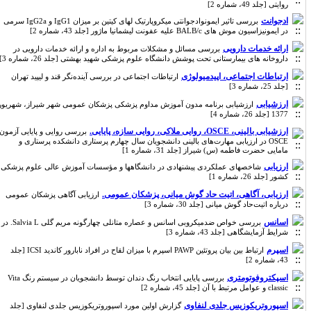
روایتی [جلد 49، شماره 2]
ادجوانت
بررسی تاثیر ایمونوادجوانتی میکروپارتیک لهای کیتین بر میزان IgG1 و IgG2a سرمی
در ایمونیزاسیون موش های BALB/c علیه عفونت لیشمانیا ماژور [جلد 43، شماره 2]
ارائه خدمات دارویی
بررسی مسائل و مشکلات مربوط به اداره و ارائه خدمات دارویی در
داروخانه های بیمارستانی تحت پوشش دانشگاه علوم پزشکی شهید بهشتی [جلد 26، شماره 3]
ارتباطات اجتماعی، اپیدمیولوژی
ارتباطات اجتماعی در بررسی آینده‌نگر قند و لیپید تهران
[جلد 25، شماره 3]
ارزشیابی
ارزشیابی برنامه مدون آموزش مداوم پزشکی پزشکان عمومی شهر شیراز، شهریور
1377 [جلد 26، شماره 4]
ارزشیابی بالینی، OSCE، روایی ملاکی، روایی سازه، پایایی.
بررسی روایی و پایایی آزمون
OSCE در ارزیابی مهارت‌های بالینی دانشجویان سال چهارم پرستاری دانشکده پرستاری و
مامایی حضرت فاطمه (س) شیراز [جلد 31، شماره 1]
ارزیابی
شاخصهای عملکردی پیشنهادی در دانشگاهها و مؤسسات آموزش عالی علوم پزشکی
کشور [جلد 26، شماره 1]
ارزیابی، آگاهی، اتیت حاد گوش میانی، پزشکان عمومی.
ارزیابی آگاهی پزشکان عمومی
درباره اتیت‌حاد گوش میانی [جلد 30، شماره 3]
اسانس
بررسی خواص ضدمیکروبی اسانس و عصاره متانلی چهارگونه مریم گلی Salvia L. در
شرایط آزمایشگاهی [جلد 43، شماره 3]
اسپرم
ارتباط بین بیان پروتئین PAWP اسپرم با میزان لقاح در افراد نابارور کاندید ICSI [جلد
43، شماره 2]
اسپکتروفوتومتری
بررسی پایایی انتخاب رنگ دندان توسط دانشجویان در سیستم رنگ Vita
classic و عوامل مرتبط با آن [جلد 45، شماره 2]
اسپوروتریکوزیس جلدی لنفاوی
گزارش اولین مورد اسپوروتریکوزیس جلدی لنفاوی [جلد