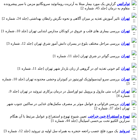
تولرانس
گزارش یک مورد بیمار مبتلا به آرتریت روماتوئید سرونگاتیو مزمن با سیر پیشرونده
مقاوم به درمان [جلد 45، شماره 2]
تهران
تاثیر آموزش تغذیه بر میزان آگاهی و نحوه نگرش رابطان بهداشتی [جلد 24، شماره 2]
تهران
بررسی بیماری های قلب و عروق در کودکان مدارس ابتدایی تهران [جلد 10، شماره 1]
تهران
بررسی مراحل مختلف بلوغ در پسران دانش آموز شرق تهران [جلد 12، شماره 3]
تهران
بررسی گواتر در شرق تهران [جلد 11، شماره 1]
تهران
کم خونی تغذیه ای در گروهی از زنان باردار شهر تهران [جلد 11، شماره 1]
تهران
بررسی سرو اپیدمیولوژیک اورنیتوز در کبوتران وحشی محدوده تهران [جلد 10، شماره
3]
تهران
اثرات متی مازول و پروپیل تیو اوراسیل در درمان پرکاری تیروئید در تهران [جلد 9،
شماره 4]
تهران.
بررسی فراوانی و عوامل موثر بر مصرف مکمل‌های غذایی در ساکنین جنوب شهر
تهران [جلد 37، شماره 2]
تهوع و استفراغ حین جراحی
تعیین شیوع تهوع و استفراغ و عوامل مرتبط با آن هنگام
سزارین الکتیو تحت بی‌حسی اسپاینال [جلد 44، شماره 1]
تیروئید
یک مورد فلج عصب راجعه حنجره به همراه سل اولیه ی تیروئید [جلد 12، شماره 3]