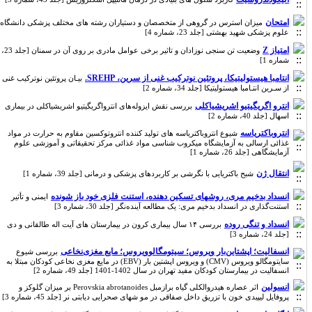
امتحان
میزان استرس در گروهی از متخصصان و دستیاران رشته های مختلف پزشکی دانشگاه
علوم پزشکی شهید بهشتی [جلد 23، شماره 4]
امتیاز Z
وضعیت تن سنجی نوزادان و تاثیر برخی عوامل مادری بر روی آن در سمنان [جلد 23،
شماره 1]
انتامبا هیستولیتیکا، پروتئین نوترکیب غنی از سرین، SREHP.
بیـان پروتئین نوترکیب غنی
از سـرین انتـامبا هیستولیتیکا [جلد 34، شماره 2]
انترو اگریگیتیو اشریشیاکلی
بررسی نقش ایزوله‌های انترواگریگیتیو اشریشیاکلی در بیماری
اسهال [جلد 40، شماره 2]
انتروباکتریاسه
شیوع انتروباکتریاسه های تولید کننده انتروتوکسین مقاوم به حرارت در مواد
غذائی ارسالی به آزمایشگاه میکروب شناسی مواد غذائی مرکز تحقیقاتی و آموزشی علوم
آزمایشگاهی [جلد 26، شماره 1]
انتقال ژن
شبح باکتریایی با نگرشی بر کاربردهای پزشکی و درمانی [جلد 39، شماره 1]
انسداد بدخیم مری، روشهای تسکین دهنده، استنت فلزی خود باز شونده
ایمنی و تأثیر
استنت‌گذاری در انسداد بدخیم مری: یک مطالعه آینده‌نگر [جلد 30، شماره 3]
انسداد و تنگی روده
بررسی ۱۴ سال بیماری کرون در بیمارستان های آیت اله طالقانی و دی
[جلد 24، شماره 3]
انسفالیت؛ اپشتاین‌بار ویروس؛ سیتومگالوویروس؛ مایع مغزی‌نخاعی
بررسی شیوع
سایتومگالو ویروس (CMV) و ویروس اپشتین بار (EBV) در مایع مغزی نخاعی کودکان مبتلا به
انسفالیت در بیمارستان کودکان مفید تهران در سال 1402-1401 [جلد 49، شماره 2]
انسولین
اثر عصاره هیدروالکلی گیاه برازمبل Perovskia abrotanoides بر میزان گلوکز و
پروفایل لیپیدی خون با تزریق داخل صفاقی در مو شهای صحرایی دیابتی نر [جلد 45، شماره 3]