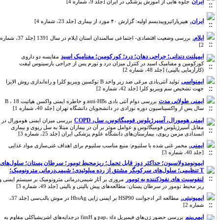
ایران
جلوه هایی از آموزش پزشکی در ایران [جلد 9، شماره 4]
ایران.
هیپرپاراتیروییدیسم اولیه: گزارش ۴۰ مورد از بیماری [جلد 23، شماره 4]
ایلام.
بررسی وضعیت اقتصادی- اجتماعی سالمندان استان ایلام در سال 1391 [جلد 37، شماره
2]
ایمپلنت دندانی؛ جراحی دهان؛ درد؛ کورکومین؛ مفنامیک اسید
مقایسه دو داروی
کورکومین و مفنامیک اسید در کنترل میزان درد و تورم پس از جراحی بازسینوس لیفت
(کارآزمایی بالینی) [جلد 48، شماره 2]
ایمنواسی
تولید آنتی‌بادی مرغی ضد زیر واحد B توکسین ویبریو کلرا و راه‌اندازی روش الایزا
جهت تشخیص سم‌ ویبریو کلرا [جلد 42، شماره 2]
ایمنی طولانی مدت
بررسی دوام آنتی بادی anti-HBs و خاطره ایمنی واکسن هپاتیت B ، 18
سال پس از واکسیناسیون دوره نوزادی در دانشجویان دانشگاه تهران [جلد 40، شماره 1]
ایمنی هومورال، آسپرژیلوس فومیگاتوس، سل، COPD
بررسی میزان ایمنی هومورال در
مقابل آسپرژیلوس فومیگاتوس و عوامل موثر بر آن در بیماران مبتلا به سل ریوی و بیماری
انسدادی مزمن ریوی، بیمارستان‌های دانشگاه علوم پزشکی ایران [جلد 25، شماره 3]
ایمنی.
مخمر غنی شده با سلنیوم: منبع مناسب سلنیوم برای اهداف غنی‌سازی مواد غذایی
[جلد 40، شماره 3]
ایمونومدولاسیون؛ حداکثر دوز قابل تحمل؛ ریزمحیط تومور؛ سرطان پستان؛ سلول‌های
T تنظیمی؛ سلول‌های سرکوبگر مشتق از رده میلوئیدی؛ شیمی‌درمانی مترونومیک؛
لنفوسیت های نفوذکننده به تومور
مروری بر آثار شیمی‌درمانی مترونومیک بر سیستم ایمنی و
ریز محیط تومور در سرطان پستان: مطالعه‌های پیش بالینی و بالینی [جلد 49، شماره 3]
ایمیونیتی.
مطالعه اثر ادجوانت HSP90 بر ایمنی زایی HbsAg در موش بالب‌سی [جلد 37،
شماره 2]
ایمی‌پنم
بررسی حضور ژن‌های فیمبریل pap، sfa و fimH درجدایه‌های اشریشیاکلی مقاوم به