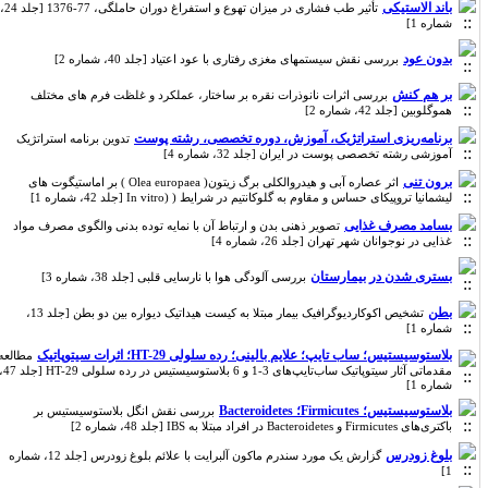
باند الاستیکی
تأثیر طب فشاری در میزان تهوع و استفراغ دوران حاملگی، 77-1376 [جلد 24،
شماره 1]
بدون عود
بررسی نقش سیستمهای مغزی رفتاری با عود اعتیاد [جلد 40، شماره 2]
بر هم کنش
بررسی اثرات نانوذرات نقره بر ساختار، عملکرد و غلظت فرم های مختلف
هموگلوبین [جلد 42، شماره 2]
برنامه‌ریزی استراتژیک، آموزش، دوره تخصصی، رشته پوست
تدوین برنامه استراتژیک
آموزشی رشته تخصصی پوست در ایران [جلد 32، شماره 4]
برون تنی
اثر عصاره آبی و هیدروالکلی برگ زیتون( Olea europaea ) بر اماستیگوت های
لیشمانیا تروپیکای حساس و مقاوم به گلوکانتیم در شرایط ( (In vitro [جلد 42، شماره 1]
بسامد مصرف غذایی
تصویر ذهنی بدن و ارتباط آن با نمایه توده بدنی والگوی مصرف مواد
غذایی در نوجوانان شهر تهران [جلد 26، شماره 4]
بستری شدن در بیمارستان
بررسی آلودگی هوا با نارسایی قلبی [جلد 38، شماره 3]
بطن
تشخیص اکوکاردیوگرافیک بیمار مبتلا به کیست هیداتیک دیواره بین دو بطن [جلد 13،
شماره 1]
بلاستوسیستیس؛ ساب تایپ؛ علایم بالینی؛ رده سلولی HT-29؛ اثرات سیتوپاتیک
مطالعه
مقدماتی آثار سیتوپاتیک ساب‌تایپ‌های 3-1 و 6 بلاستوسیستیس در رده سلولی HT-29 [جلد 47،
شماره 1]
بلاستوسیستیس؛ Firmicutes؛ Bacteroidetes
بررسی نقش انگل بلاستوسیستیس بر
باکتری‌های Firmicutes و Bacteroidetes در افراد مبتلا به IBS [جلد 48، شماره 2]
بلوغ زودرس
گزارش یک مورد سندرم ماکون آلبرایت با علائم بلوغ زودرس [جلد 12، شماره
1]