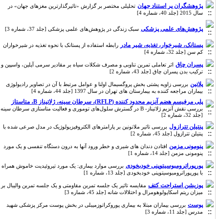
پژوهشگران پر استناد جهان
تحلیلی مختصر بر گزارش «تاثیر‌گذارترین مغز‌های جهان» در
سال 2015 [جلد 40، شماره 4]
پژوهش‌های علمی پزشکی
سبک زندگی در پژوهش‌های علمی پزشکی [جلد 37، شماره 3]
پستانک، شیرخوار، تغذیه،‌ شیر مادر
رابطه استفاده از پستانک با نحوه تغذیه در شیرخواران
کم سن [جلد 32، شماره 4]
پسران چاق
اثر تعاملی تمرین تناوبی و مصرف شکلات سیاه بر مقادیر سرمی آپلین، واسپین و
ترکیب بدن پسران چاق [جلد 43، شماره 2]
پلاتین
بررسی زاویه پشتی بخش پروگسیمال اولنا و عوامل مرتبط با آن در تصاویر رادیولوژی
بیماران مراجعه کننده به بیمارستان های تهران در سال 1397 [جلد 44، شماره 4]
پلی مرفیسم هضم آنزیم محدود کننده (RFLP)، سرطان سینه، ژلاتیناز B، متاستاز
بررسی نقش آنزیم ژلاتیناز- B در گسترش سلول‌های توموری و فعالیت متاستازی سرطان سینه
[جلد 32، شماره 2]
پنتیلن تترازول
بررسی تاثیر ملاتونین بر پارامترهای الکتروفیزیولوژیک در مدل صرعی شده با
پنتیلن تترازول [جلد 45، شماره 2]
پنومونی مزمن
افتادن دندان های شیری و خطر ورود آنها به درون دستگاه تنفسی و یک مورد
پنومونی مزمن [جلد 14، شماره 1]
پورپوراترومبوسیتوپنی خودبخودی
بررسی موارد بیماری: یک مورد تیروئیدیت خاموش همراه
با پورپوراترومبوسیتوپنی خودبخودی [جلد 13، شماره 1]
پوزیشن استراحت کتف
مقایسه تاثیر یک جلسه تمرین مقاومتی و یک جلسه تمرین والیبال بر
میزان ریتم اسکاپولوهومرال و اختلالات شانه [جلد 45، شماره 3]
پوست
بررسی بیماران مبتلا به بیماری پوروکراتوزمیبلی در بخش پوست مرکز پزشکی شهید
مدرس [جلد 11، شماره 3]