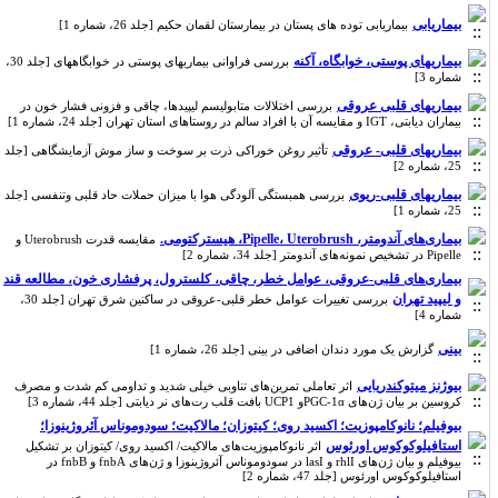
بیماریابی
بیماریابی توده های پستان در بیمارستان لقمان حکیم [جلد 26، شماره 1]
بیماریهای پوستی، خوابگاه، آکنه
بررسی فراوانی بیماریهای پوستی در خوابگاههای [جلد 30،
شماره 3]
بیماریهای قلبی عروقی
بررسی اختلالات متابولیسم لیپیدها، چاقی و فزونی فشار خون در
بیماران دیابتی، IGT و مقایسه آن با افراد سالم در روستاهای استان تهران [جلد 24، شماره 1]
بیماریهای قلبی- عروقی
تأثیر روغن خوراکی ذرت بر سوخت و ساز موش آزمایشگاهی [جلد
25، شماره 2]
بیماریهای قلبی-ریوی
بررسی همبستگی آلودگی هوا با میزان حملات حاد قلبی وتنفسی [جلد
25، شماره 1]
بیماری‌های آندومتر، Pipelle، Uterobrush، هیسترکتومی.
مقایسه قدرت Uterobrush و
Pipelle در تشخیص نمونه‌های آندومتر [جلد 34، شماره 2]
بیماری‌های قلبی-عروقی، عوامل خطر، چاقی، کلسترول، پرفشاری خون، مطالعه قند
و لیپید تهران
بررسی تغییرات عوامل خطر قلبی-عروقی در ساکنین شرق تهران [جلد 30،
شماره 4]
بینی
گزارش یک مورد دندان اضافی در بینی [جلد 26، شماره 1]
بیوژنز میتوکندریایی
اثر تعاملی تمرین‌های تناوبی خیلی شدید و تداومی کم شدت و مصرف
کروسین بر بیان ژن‌های PGC-1αو UCP1 بافت قلب رت‌های نر دیابتی [جلد 44، شماره 3]
بیوفیلم؛ نانوکامپوزیت؛ اکسید روی؛ کیتوزان؛ مالاکیت؛ سودوموناس آئروژینوزا؛
استافیلوکوکوس اورئوس
اثر نانوکامپوزیت‌های مالاکیت/ اکسید روی/ کیتوزان بر تشکیل
بیوفیلم و بیان ژن‌های rhlI و lasI در سودوموناس آئروژینوزا و ژن‌های fnbA و fnbB در
استافیلوکوکوس اورئوس [جلد 47، شماره 2]