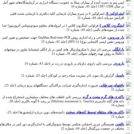
ایمی پنم به دست آمده از بیماران مبتلا به عفونت دستگاه ادراری در آزمایشگاه‌های شهر آمل
در سال 1398-1397 [جلد 45، شماره 4]
اینترلوکین 6.
اینترلوکین 6 در سرم بیماران نارسایی کلیه دیالیزی با نارسایی شدید قلبی
افزایش می‌یابد [جلد 44، شماره 1]
اینتگرون کلاس I
فراوانی اینتگرون کلاس I در ایزوله‌های مقاوم سودوموناس آئروژینوزا جدا
شده از نمونه‌های بالینی [جلد 44، شماره 1]
بار ویروس.
طراحی و راه اندازی روش TaqMan Real-time PCR جهت تشخیص و تعیین کمی
ویروس نقص ایمنی اکتسابی نوع1 (HIV-1) [جلد 42، شماره 3]
بارانگلی
بررسی اثر تیمار با میکروپارتیکل های کیتین بر بار انگلی لیشمانیا ماژور در موشهای
Balb/c به روش تهیه رقتهای متوالی [جلد 39، شماره 1]
باروری.
بررسی تاثیر داروی دیازپام بر باروری در رت نر [جلد 43، شماره 4]
باسیل
گزارش یک مورد نادر مننژیت سیاه زخم در کودکان [جلد 23، شماره 1]
بافتهای سرطانی
ضرورت اندازه‌گیری ضرایب پراکندگی دستگاههای پرتو درمانی [جلد 25،
شماره 1]
باکتری های گرم مثبت و گرم
بررسی تاثیر غلظت های مختلف سیلیمارین استخراج شده از
دانه های گیاه خارمریم (Silybum marianum L. Gaertn) بر رشد 6 گونه باکتری [جلد 38،
شماره 4]
باکتریوزهای منتقله توسط کنه‌های سخت
دانسته‌های نوین درباره ارلیشیوزها [جلد 25،
شماره 1]
بالغین
همبستگی چربی احشایی شکمی توسط سونوگرافی با اندازه‌گیری دور کمر در مکان‌های
مختلف در جمعیت بزرگسال [جلد 44، شماره 2]