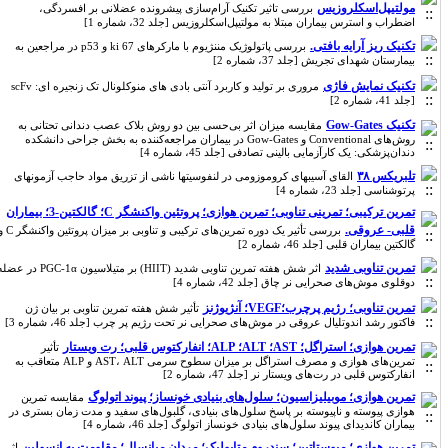
مولتیپل‌اسکلروزیس
بررسی تاثیر تکنیک آرام‌سازی پیشرونده عضلانی بر افسردگی،
اضطراب و استرس بیماران مبتلا به مولتیپل‌اسکلروزیس [جلد 32، شماره 1]
تکنیک ریز آرایه بافتی.
بررسی پاتولوژیک مننژیوم با مارکرهای ki 67 و p53 در مراجعین به
بیمارستان شهدای تجریش [جلد 37، شماره 2]
تکنیک نمایش فاژی
مروری بر تولید و کاربرد آنتی بادی های منوکلونال تک زنجیره ای: scFv
[جلد 41، شماره 2]
تکنیک Gow-Gates
مقایسه میزان اثر بی‌حسی بین دو روش بلاک عصب دندانی تحتانی به
روش‌های Conventional و Gow-Gates در بیماران مراجعه‌کننده به بخش جراحی دانشکده
دندان‌پزشکی: یک کارآزمایی بالینی تصادفی [جلد 45، شماره 4]
تلبریکس ۳۸
القای آسیبهای کروموزومی در لنفوسیتها ناشی از تزریق مواد حاجب آزمونهای
پرتوشناسی [جلد 23، شماره 4]
تمرین ترکیبی؛ تمرینی تناوبی؛ تمرین هوازی؛ پروتئین واکنشگر C؛ گالکتین-3؛ بیماران
قلبی- عروقی.
بررسی تأثیر یک دوره تمرین‌های ترکیبی و تناوبی بر میزان پروتئین واکنشگر C و
گالکتین بیماران قلبی [جلد 46، شماره 2]
تمرین تناوبی شدید
اثر شش هفته تمرین تناوبی شدید (HIIT) بر متیلاسیون PGC-1α در عضله
دوقلوی موش‌های صحرایی نر چاق [جلد 42، شماره 4]
تمرین تناوبی؛ رژیم پرچرب؛VEGF؛ آنژیوژنز
تأثیر شش هفته تمرین تناوبی بر بیان ژن
فاکتور رشد اندوتلیال عروقی در موش‌های صحرایی نر تحت رژیم پر چرب [جلد 46، شماره 3]
تمرین هوازی؛ استراگل؛ AST؛ ALT؛ ALP؛ انفارکتوس قلبی؛ رت ویستار
تأثیر
تمرین‌های هوازی و مصرف استراگل بر میزان سطوح سرمی AST، ALT و ALP متعاقب به
انفارکتوس قلبی در رت‌های ویستار نر [جلد 47، شماره 2]
تمرین هوازی؛ موبیلیزاسیون؛ سلول‌های بنیادی خونساز؛ پیوند اتولوگ
مقایسه تمرین
هوازی پیوسته و نا‌‌پیوسته بر پاسخ سلول‌های بنیادی، گلبول‌های سفید و مدت زمان بستری در
بیماران کاندیدای پیوند سلول‌های بنیادی خونساز اتولوگ [جلد 46، شماره 4]
تمرین هوازی؛ میوستاتین؛ سندروم متابولیک؛ مردان میانسال؛ مقاومت به انسولین
اثر