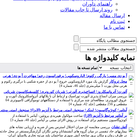
راهنمای داوران
روند ارسال تا چاپ مقالات
ارسال مقاله
ثبت نام
تماس با ما
مایه کلیدواژه ها
تمام نسخه ها
آ یو دی مسی؛ پارگی رکتوم؛ لاپاروسکوپی؛ پرفوراسیون رحم؛ مهاجرت آ یو دی؛ هرنی
محل تروکار
گزارش یک مورد لاپاروسکوپی خروج آ یو دی از حفره شکمی با درگیری رکتوم و
هرنی محل پورت 5 میلی‌متری [جلد 46، شماره 4]
آئورت؛ آترواسکلروز؛ اتساع‌پذیری آئورتی؛ شریان کورونری؛ کلسیفیکاسیون شریانی
بررسی میزان اتساع پذیری آئورت توراسیک و ارتباط آن با پلاکهای آترواسکلروتیک آئورت و
عروق کورونری: مطالعه‌ای چند مرکزی با استفاده از دستگاههای توموگرافی کامپیوتری 64
مقطعی و 256 مقطعی [جلد 42، شماره 4]
آپتامر؛ کونژوگاسیون؛ لینکر؛ سنجش ایمنی مرتبط با آنزیم (الایزا)؛ سنجش ایمنی مبتنی
بر آپتامر مرتبط با آنزیم (الازا)
ساخت مولکول هیبریدی پروتئین- آپتامر با استفاده از
کونژوگاسیون مستقیم برای استفاده در روش الازای مبتنی بر آپتامر [جلد 48، شماره 3]
آتش نشان
بررسی مقایسه ای میزان اختلال استرس پس از ضربه و ارزیابی نشانه های
بیماریهای حاد تنفسی در میان گروه های آتشنشانان وخبر نگاران گزارشگرمستقر در محل حادثه
در ظرف زمان و مکان بروز سانحه آتش سوزی ساختمان بلند مرتبه تجاری پلاسکو: ایران-