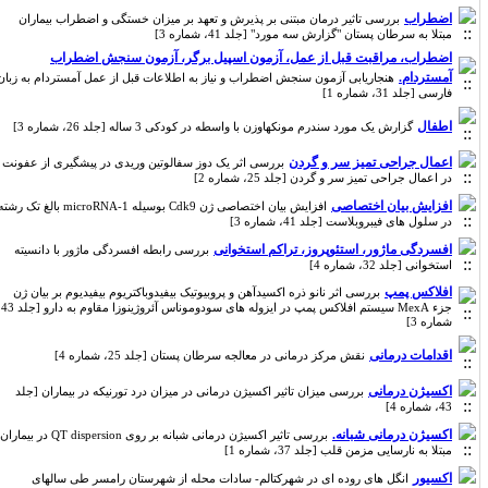
اضطراب
بررسی تاثیر درمان مبتنی بر پذیرش و تعهد بر میزان خستگی و اضطراب بیماران
مبتلا به سرطان پستان "گزارش سه مورد" [جلد 41، شماره 3]
اضطراب، مراقبت قبل از عمل، آزمون اسپیل برگر، آزمون سنجش اضطراب
آمستردام.
هنجاریابی آزمون سنجش اضطراب و نیاز به اطلاعات قبل از عمل آمستردام به زبان
فارسی [جلد 31، شماره 1]
اطفال
گزارش یک مورد سندرم مونکهاوزن با واسطه در کودکی 3 ساله [جلد 26، شماره 3]
اعمال جراحی تمیز سر و گردن
بررسی اثر یک دوز سفالوتین وریدی در پیشگیری از عفونت
در اعمال جراحی تمیز سر و گردن [جلد 25، شماره 2]
افزایش بیان اختصاصی
افزایش بیان اختصاصی ژن Cdk9 بوسیله microRNA-1 بالغ تک رشته
در سلول های فیبروبلاست [جلد 41، شماره 3]
افسردگی ماژور، استئوپروز، تراکم استخوانی
بررسی رابطه افسردگی ماژور با دانسیته
استخوانی [جلد 32، شماره 4]
افلاکس پمپ
بررسی اثر نانو ذره اکسیدآهن و پروبیوتیک بیفیدوباکتریوم بیفیدیوم بر بیان ژن
جزء MexA سیستم افلاکس پمپ در ایزوله های سودوموناس آئروژینوزا مقاوم به دارو [جلد 43،
شماره 3]
اقدامات درمانی
نقش مرکز درمانی در معالجه سرطان پستان [جلد 25، شماره 4]
اکسیژن درمانی
بررسی میزان تاثیر اکسیژن درمانی در میزان درد تورنیکه در بیماران [جلد
43، شماره 4]
اکسیژن درمانی شبانه.
بررسی تاثیر اکسیژن درمانی شبانه بر روی QT dispersion در بیماران
مبتلا به نارسایی مزمن قلب [جلد 37، شماره 1]
اکسیور
انگل های روده ای در شهرکتالم- سادات محله از شهرستان رامسر طی سالهای