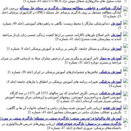
حیات سلول های ماکروفاژی صفاق موش نژاد C57BL/6 [جلد 43، شماره 1]
آمادگی شناختی و عاطفی، مطالعه مستقل، یادگیری بر مبنای حل مسأله
بررسی تاثیر
آمادگی مطالعه مستقل بر روی یادگیری برمبنای حل مسئله (PBL) در کارآموزان پزشکی [جلد
25، شماره 3]
آموزش
دندانپزشکی سازگار با محیط زیست: نگاهی به راهبردهای آموزشی [جلد 49، شماره
1]
آموزش
تاثیر اصلاح باورهای ناکارآمد جنسی بر ارتقا کیفیت زندگی جنسی زنان باردار مراجعه
کننده به بیمارستان بعثت سنندج [جلد 41، شماره 3]
آموزش
پزشکی و مسائل جامعه: نگرشی بر برنامه ی آموزش پزشکی [جلد 9، شماره 1]
آموزش به بیمار
تاثیر آموزش و پیگیری پس از ترخیص بیماران مبتلا به نارسایی قلبی در میزان
مراجعه و بستری دوباره [جلد 41، شماره 1]
آموزش پزشکی
چالش‌ها و چشم‌اندازهای آموزش پزشکی در ایران [جلد 39، شماره 1]
آموزش پزشکی
تغییرات برنامه های آموزش پزشکی در انطباق با نیازهای جامعه [جلد 9،
شماره 4]
آموزش پزشکی
بررسی نگرش اساتیدی که بین سالهای 1372 الی 1375 در سه کارگاه
آموزشی اصول و برنامه‌ریزی آموزشی، روشهای آموزشی و ارزشیابی مرکز توسعه آموزش
پزشکی شیراز شرکت کرده‌اند [جلد 25، شماره 2]
آموزش تغذیه
ارزیابی تاثیر آموزش تغذیه بیماران دیابتی و اعضای خانواده آن ها بر آگاهی،
نگرش و عملکرد بیماران دیابتی در شهرستان نیشابور [جلد 43، شماره 1]
آموزش فارماکولوژی؛ تدریس سنتی؛ یادگیری مبتنی بر مسئله؛ یادگیری مبتنی بر مورد؛
یادگیری مبتنی بر پرسش؛ یادگیری چندحرفه‌ای
ارزیابی روش‌های تدریس فارماکولوژی در
دانشکده‌های پزشکی: مروری انتقادی [جلد 47، شماره 4]