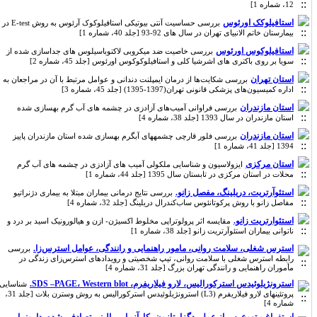
12، شماره 1]
استافیلوکک اورئوس
بررسی حساسیت آنتی بیوتیکی استافیلوکوک آرئوس به روش E-test در
بیمارستان خاتم الانبیای تهران در سال های 92-93 [جلد 40، شماره 1]
استافیلوکوس اورئوس
بررسی خاصیت ضد میکروبی لاکتوباسیلوس های جداسازی شده از
سویا بر روی باکتری های اشرشیا کلی و استافیلوکوکوس اورئوس [جلد 45، شماره 2]
استان تهران
بررسی شکایت‌ها از درمان ایمپلنت دندانی و عوامل مرتبط با آن در مراجعان به
اداره کمیسیون‌های پزشکی قانونی تهران(1397-1395) [جلد 45، شماره 3]
استان مازندران
بررسی فراوانی آمیب‌های آزادزی در چشمه های آب گرم بهسازی شده
استان مازندران در سال 1393 [جلد 38، شماره 4]
استان مازندران
بررسی فلور قارچی چشمههای آبگرم بهسازی شده استان مازندران پاییز
1394 [جلد 41، شماره 1]
استان مرکزی
ایزولاسیون و شناسایی ملکولی آمیب های آزادزی در چشمه های آب گرم
محلات در استان مرکزی در تابستان سال 1395 [جلد 44، شماره 1]
استئوآرتریت، دریلینگ، مفصل زانو.
بررسی نتایج درمانی بیماران مبتلا به بیماری دژنراتیو
مفاصل زانو با روش پرکوتانئوس ساب‌کندرال دریلینگ [جلد 32، شماره 4]
استئوارتریت زانو.
مقایسه اثر پرولوتراپی مخلوط اکسیژن- ازن و هیالورونیک اسید بر درد و
ناتوانی بیماران استئوآرتریت زانو [جلد 38، شماره 1]
استرس شغلی، سلامت روانی، مامور راهنمایی و رانندگی، عوامل استرس‌زا.
بررسی
رابطه استرس شغلی با سلامت روانی، تیپ شخصیتی و رویدادهای استرس‌زای زندگی در
مأموران راهنمایی و رانندگی تهران بزرگ [جلد 31، شماره 4]
استرونژیلوئیدس استرکورالیس، لارو فیلاریفرم، SDS –PAGE، Western blot.
شناسایی
پروتئینهای لارو فیلاریفرم (L3) استرونژیلوئیدس استرکورالیس به روش وسترن بلات [جلد 31،
شماره 4]