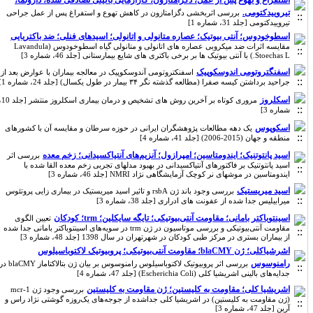
استفراغ و تهوع پس از عمل، دگزامتازون، کارآزمایی بالینی تصادفی شده، دارونما،
تیروییدکتومی.
بررسی اثربخشی دگزامتازون در کاهش تهوع و استفراغ پس از عمل جراحی
تیروییدکتومی [جلد 31، شماره 1]
اسطوخودوس؛ آنتی بیوتیک؛ عصاره متانولی و اتانولی؛ اسیدهای فنلی؛ ضد باکتریایی
مقایسه اثرات ضد میکروبی عصاره‌ های اتانولی و متانولی گیاه اسطوخودوس (Lavandula
Stoechas L.) با آنتی بیوتیک ها بر برخی باکتری های شایع بیمارستانی [جلد 46، شماره 3]
اسفنگتروتومی اندوسکوپیک
اسفنکتروتومی آندوسکوپیک در معالجه بیماران با عوارض بعد از
جراحید برداشتن کیسه صفرا (مطالعه گذشته نگر ۳۴ بیمار در طول یکسال) [جلد 24، شماره 1]
اسکلروز
مروری کوتاه بر آخرین روش های تشخیص و درمان بیماری اسکلروز منتشر [جلد 10،
شماره 3]
اسکوپوس
یک دهه مطالعات پژوهشگران ایرانی در حوزه سرطان و مقایسه آن با کشورهای
منطقه و جهان (2015-2006) [جلد 41، شماره 4]
اسید پانتوتنیک؛ ایندومتاسین؛ امپرازول؛ آنزیم‌های آنتیاکسیدانی؛ زخم معده
بررسی اثر
اسید پانتوتنیک بر فاکتورهای آنتیاکسیدانی در بهبود مدلهای تجربی زخم معده القا شده با
ایندومتاسین در موشهای نر کوچک آزمایشگاهی نژاد NMRI [جلد 46، شماره 3]
اسید میریستیک
بررسی وجود باند ژن rsbA و تاثیر اسید میریستیک در بیماری زایی پروتئوس
میرابیلیس جدا شده از عفونت های ادراری [جلد 38، شماره 3]
اسینتوباکتر بامانی؛ مقاومت آنتی‌بیوتیکی؛ تایگه سایکلین؛ trm؛ کودکان
تعیین الگوی
مقاومت آنتی‌بیوتیکی و بررسی موتاسیون در ژن trm در سویه‌های اسینتوباکتر بامانی جدا شده
از بیماران بستری در مرکز طبی کودکان در شهرتهران در سال 1398 [جلد 48، شماره 3]
اشرشیاکلی؛ ژن blaCMY؛ مقاومت آنتی‌بیوتیکی؛ پروبیوتیک لاکتوباسیلوس
رامنوسوس
بررسی اثر پروبیوتیک لاکتوباسیلوس رامنوسوس بر بیان ژن بتالاکتاماز blaCMY در
جدایه‌های بالینی اشریشیا کلی (Escherichia Coli) [جلد 47، شماره 4]
اشریشیا کلی؛ مقاومت به کلیستین؛ ژن مقاومت به کلیستین
بررسی وجود ژن mcr-1
(ژن مقاومت به کلیستین) در اشریشیا کلی جداشده از جوجه‌های یک‌روزه گوشتی نژاد راس و
آرین [جلد 47، شماره 3]