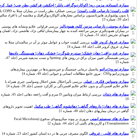
بیماری انسدادی مزمن ریه؛ اکوکاردیوگرافی داپلر؛ اجکشن فرکشن بطن چپ؛ عمل کرد
قلب راست؛ نارسایی قلب راست؛
بررسی عملکرد بطن راست در بیماران مبتلا به COPD با
یا بدون پولموناری هایپرتانسیون براساس معیارهای اکوکاردیوگرافیک و مقایسه آن با افراد سالم
[جلد 39، شماره 3]
بیماری پوستی، نارسایی مزمن کلیه، همودیالیز
بررسی فراوانی علایم ونشانه های پوستی
در بیماران همودیالیزی مزمن مراجعه کننده به چهار بیمارستان لبافی نژاد، هاشمی نژاد، لقمان و
شهدای تجریش [جلد 31، شماره 2]
بیماری عروق کرونر قلب
بررسی کیفیت خواب و عوامل موثر بر آن در سالمندان مبتلا به
بیماری عروق کرونر قلب [جلد 44، شماره 4]
بیماری غدد بزاقی؛ دهان خشک؛ سندرم شوگرن؛ خشکی دهان؛ همبستگی داده‌ها
بررسی همبستگی تعیین میزان بزاق در روش های Spitting و تست مدیفیه شیرمر [جلد 47،
شماره 3]
بیماری نورودژنراتیو
پتانسیل درمانی جینسینگ و جین‌سنوزیدها در مهم‌ترین بیماری‌های
نورودژنراتیو وCNS : مرور جامع مطالعات انسانی و حیوانی [جلد 49، شماره 4]
بیماری وسواس فکری - عملی
بررسی تأثیراختلال نقش اختلال وسواسی جبری همراه با
علائم علایم افسردگی و بدون علائم علایم افسردگی بر کارکرد جنسی [جلد 39، شماره 4]
بیماری های دندان
بررسی ارتباط میزان ویتامین D سرم و آفت راجعه دهانی [جلد 45، شماره
4]
بیماری های دهان؛ داروهای گیاهی؛ دهانشویه گیاهی؛ طب مکمل
اهمیت تجویز داروهای
گیاهی در درمان بیماریهای دهان [جلد 48، شماره 1]
بیماری های سیستم ایمنی
مروری بر پیوند میکروبیوتای مدفوع (Fecal Microbiota
Transplantation) و کاربردهای بالینی آن [جلد 44، شماره 2]
بیماری های قلبی - عروقی
الگوی مصرف چربی ها در ده استان کشور [جلد 23، شماره 4]