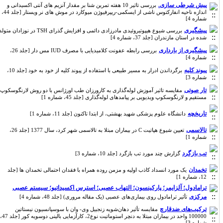
پیش شرطی سازی.
بررسی تاثیر 10 هفته تمرین شنا بر مقدار آنزیم های آنتی اکسیدانی و
اندازه ناحیه انفارکتوس ناشی از ایسکمی-ریپرفیوژن میوکارد در موش های نر ویستار [جلد 44،
شماره 4]
پیشگیری
بررسی شیوع هیپوتیروئیدی مادرزادی دائمی و افزایش گذرای TSH در نوزادان متولد
شده در استان مازندران [جلد 37، شماره 4]
پیشگیری از بارداری
بررسی رابطه عفونت کلامیدیایی با مصرف IUD مس دار [جلد 26،
شماره 4]
پیوند کلیه
برگرداندن ادرار به مسیر طبیعی با استفاده از پیوند کلیه از خود به خود [جلد 10،
شماره 3]
تار صوتی
مقایسه تاثیر آموزش لوله‌گذاری به کارورزان طب اورژانس با دو روش لارنگوسکوپ
مستقیم و لارنگوسکوپ ویدیویی بر پیامدهای لوله‌گذاری [جلد 45، شماره 1]
تاریخچه
دانشگاه علوم پزشکی شهید بهشتی، از ابتدا تاکنون [جلد 11، شماره 1]
تالاسمی
تعیین شیوع هپاتیت C در بیماران مبتلا به تالاسمی شهر کرد، سال 1377 [جلد 26،
شماره 1]
تب بازگرد
گزارش چند مورد تب بازگرد [جلد 10، شماره 3]
تخمدان
یک مورد انسداد کاذب اولیه و مزمن روده همراه با فقدان احتمالی تخمدان ها [جلد
12، شماره 1]
ترامادول؛ آلزایمر؛ پارکینسون؛ التهاب عصبی؛ استرس اکسیداتیو؛ سیستم عصبی
مرکزی
تأثیر ترامادول روی بیماری‌های عصبی (یک مقاله مروری) [جلد 48، شماره 4]
ترکیب‌های ضدقارچ
مقایسه ‌تأثیر دهان‌شویه زنجبیل وی- ‌وان با سوسپانسیون نیستاتین
100000 واحد در بیماران مبتلا به دنچر استوماتیت نوع2، کارآزمایی بالینی دوسویه کور [جلد 47،
شماره 3]