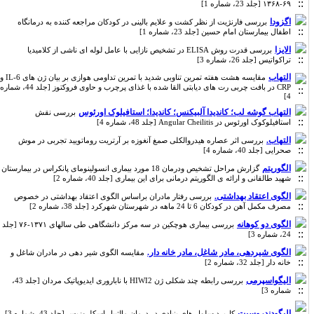
۶۹-۱۳۶۸ [جلد 23، شماره 1]
اگزودا
بررسی فارنژیت از نظر کشت و علایم بالینی در کودکان مراجعه کننده به درمانگاه
اطفال بیمارستان امام حسین [جلد 23، شماره 1]
الایزا
بررسی قدرت روش ELISA در تشخیص نازایی با عامل لوله ای ناشی از کلامیدیا
تراکواتیس [جلد 26، شماره 3]
التهاب
مقایسه هشت هفته تمرین تناوبی شدید با تمرین تداومی هوازی بر بیان ژن های IL-6 و
CRP در بافت چربی رت های دیابتی القا شده با غذای پرچرب و حاوی فروکتوز [جلد 44، شماره
4]
التهاب گوشه لب؛ کاندیدا آلبیکنس؛ کاندیدا؛ استافیلوک اورئوس
بررسی نقش
استافیلوکوک اورئوس در Angular Cheilitis [جلد 48، شماره 4]
التهاب.
بررسی اثر عصاره هیدروالکلی صمغ آنغوزه بر آرتریت روماتویید تجربی در موش
صحرایی [جلد 40، شماره 4]
الگوریتم
گزارش مراحل تشخیص ودرمان 18 مورد بیماری انسولینومای پانکراس در بیمارستان
شهید طالقانی و ارائه ی الگوریتم درمانی برای این بیماری [جلد 40، شماره 2]
الگوی اعتقاد بهداشتی.
بررسی رفتار مادران براساس الگوی اعتقاد بهداشتی در خصوص
مصرف مکمل آهن در کودکان 6 تا 24 ماهه در شهرستان شهرکرد [جلد 38، شماره 2]
الگوی دو کوهانه
بررسی بیماری هوچکین در سه مرکز دانشگاهی طی سالهای ۱۳۷۱-۷۶ [جلد
24، شماره 3]
الگوی شیردهی، مادر شاغل، مادر خانه دار.
مقایسه الگوی شیر دهی در مادران شاغل و
خانه دار [جلد 32، شماره 2]
الیگواسپرمی
بررسی رابطه چند شکلی ژن HIWI2 با ناباروری ایدیوپاتیک مردان [جلد 43،
شماره 3]
الیگودندروسیت
کاربرد سلول های بنیادی در درمان مالتیپل اسکلروزیس [جلد 43، شماره 3]