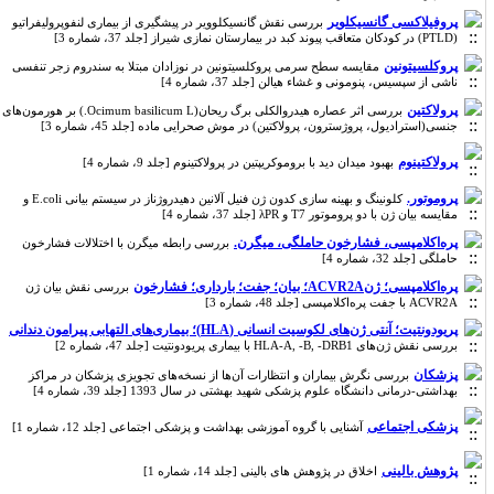
پروفیلاکسی گانسیکلویر
بررسی نقش گانسیکلوویر در پیشگیری از بیماری‌ لنفوپرولیفراتیو
(PTLD) در کودکان متعاقب پیوند کبد در بیمارستان نمازی شیراز [جلد 37، شماره 3]
پروکلسیتونین
مقایسه سطح سرمی پروکلسیتونین در نوزادان مبتلا به سندروم زجر تنفسی
ناشی از سپسیس، پنومونی و غشاء هیالن [جلد 37، شماره 4]
پرولاکتین
بررسی اثر عصاره هیدروالکلی برگ ریحان(Ocimum basilicum L.) بر هورمون‌های
جنسی(استرادیول، پروژسترون، پرولاکتین) در موش صحرایی ماده [جلد 45، شماره 3]
پرولاکتینوم
بهبود میدان دید با بروموکریپتین در پرولاکتینوم [جلد 9، شماره 4]
پروموتور.
کلونینگ و بهینه سازی کدون ژن فنیل آلانین دهیدروژناز در سیستم بیانی E.coli و
مقایسه بیان ژن با دو پروموتور T7 و λPR [جلد 37، شماره 4]
پره‌اکلامپسی، فشارخون حاملگی، میگرن.
بررسی رابطه میگرن با اختلالات فشارخون
حاملگی [جلد 32، شماره 4]
پره‌اکلامپسی؛ ژنACVR2A؛ بیان؛ جفت؛ بارداری؛ فشارخون
بررسی نقش بیان ژن
ACVR2A با جفت پره‌اکلامپسی [جلد 48، شماره 3]
پریودونتیت؛ آنتی ژن‌های لکوسیت انسانی (HLA)؛ بیماری‌های التهابی پیرامون دندانی
بررسی نقش ژن‌های ‌HLA-A, -B, -DRB1‎‌ با بیماری پریودونتیت [جلد 47، شماره 2]
پزشکان
بررسی نگرش بیماران و انتظارات آن‌ها از نسخه‌های تجویزی پزشکان در مراکز
بهداشتی-درمانی دانشگاه علوم پزشکی شهید بهشتی در سال 1393 [جلد 39، شماره 4]
پزشکی اجتماعی
آشنایی با گروه آموزشی بهداشت و پزشکی اجتماعی [جلد 12، شماره 1]
پژوهش بالینی
اخلاق در پژوهش های بالینی [جلد 14، شماره 1]