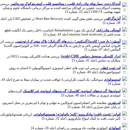
آندوکاردیت، بیماریهای مادرزادی قلبی، روماتیسم قلبی، استرپتوکوک ویریدانس
بررسی
وضعیت آندوکاردیت عفونی در کودکان مراجعه کننده به مراکز درمانی دانشگاه علوم پزشکی
شهید بهشتی، 74-1369 [جلد 25، شماره 3]
آنژیوگرافی.
بررسی نقش پیش گویی کننده Heart Rate Recovery در تشخیص CAD بارز [جلد
38، شماره 2]
آنومالی مادرزادی
گزارش یک مورد Reimplatation نامناسب داخل رحمی یک انگشت قطع
شده ناشی از amniotic band syndrome [جلد 44، شماره 2]
آویشن؛ دارچین؛ کاندیدا آلبیکنس؛ رزین‌های آکریلیک؛ پلاک متحرک ارتودنسی
بررسی اثر
افزودن اسانس آویشن باغی و دارچین به پلاک‌های آکریلی Self- cure بر کلونیزاسیون کاندیدا
آلبیکنس [جلد 47، شماره 1]
ابزار کلینیکی سنجش دمانس scale) CDR)
بررسی هدایت الکتریکی پوست (SCL) در
مبتلایان به دمانس [جلد 41، شماره 3]
اپی توپ خطی
بررسی اپی توپ های خطی ایمونوژن ایمونوگلوبولین G انسان به روش
ایمونوانفورماتیک [جلد 40، شماره 1]
اپیدمیولوژی
سوختگی: یک آسیب تکرارپذیر با عواقب شدید در بیماران مبتلا به صرع [جلد 43،
شماره 4]
اپیوئیدها؛ گیرنده‌های اپیوئیدی کلاسیک؛ گیرنده‌های اپیوئیدی غیر‌کلاسیک
گیرنده‌های
اپیوئیدی مروری بر مقالات [جلد 48، شماره 3]
اپی‌نفرین
مقایسه تاثیر انفیلتراسیون لیدوکایین به تنهایی و توام با اپی‌نفرین در محل انسزیون
در پایان عمل سزارین [جلد 44، شماره 3]
اتولیز؛ تثبیت بافت؛ مایکروویو؛ کلیه؛ پاتولوژی؛ هیستوپاتولوژی.
ارزیابی هیستوپاتولوژیکی
تأثیر تثبیت بافت به کمک امواج مایکروویو، [جلد 32، شماره 3]
اتیولوژی
اتیولوژی هپاتیت حاد ویروسی در زاهدان [جلد 26، شماره 4]