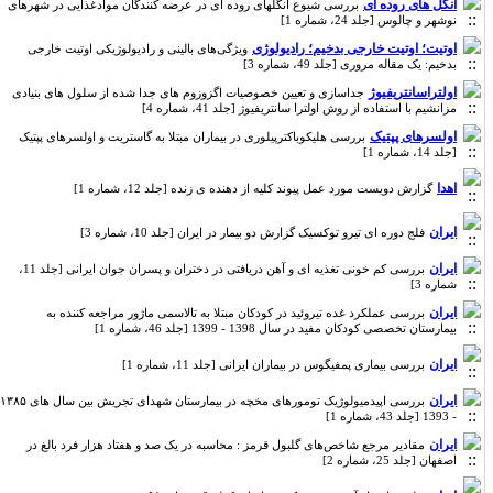
انگل های روده ای
بررسی شیوع انگلهای روده ای در عرضه کنندگان موادغذایی در شهرهای
نوشهر و چالوس [جلد 24، شماره 1]
اوتیت؛ اوتیت خارجی بدخیم؛ رادیولوژی
ویژگی‌های بالینی و رادیولوژیکی اوتیت خارجی
بدخیم: یک مقاله مروری [جلد 49، شماره 3]
اولتراسانتریفیوژ
جداسازی و تعیین خصوصیات اگزوزوم های جدا شده از سلول های بنیادی
مزانشیم با استفاده از روش اولترا سانتریفیوژ [جلد 41، شماره 4]
اولسرهای پپتیک
بررسی هلیکوباکترپیلوری در بیماران مبتلا به گاستریت و اولسرهای پپتیک
[جلد 14، شماره 1]
اهدا
گزارش دویست مورد عمل پیوند کلیه از دهنده ی زنده [جلد 12، شماره 1]
ایران
فلج دوره ای تیرو توکسیک گزارش دو بیمار در ایران [جلد 10، شماره 3]
ایران
بررسی کم خونی تغذیه ای و آهن دریافتی در دختران و پسران جوان ایرانی [جلد 11،
شماره 3]
ایران
بررسی عملکرد غده تیروئید در کودکان مبتلا به تالاسمی ماژور مراجعه کننده به
بیمارستان تخصصی کودکان مفید در سال 1398 - 1399 [جلد 46، شماره 1]
ایران
بررسی بیماری پمفیگوس در بیماران ایرانی [جلد 11، شماره 1]
ایران
بررسی اپیدمیولوژیک تومورهای مخچه در بیمارستان شهدای تجریش بین سال های ۱۳۸۵
- 1393 [جلد 43، شماره 1]
ایران
مقادیر مرجع شاخص‌های گلبول قرمز : محاسبه در یک صد و هفتاد هزار فرد بالغ در
اصفهان [جلد 25، شماره 2]