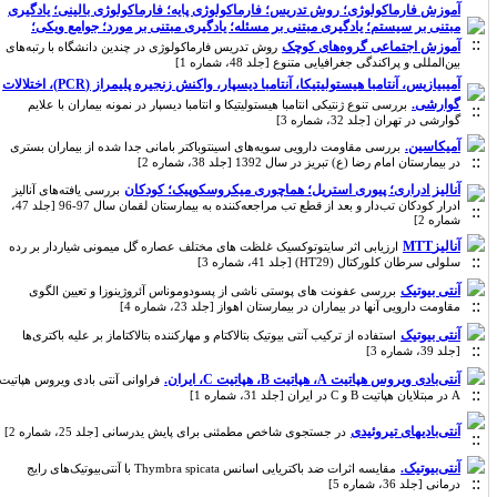
آموزش فارماکولوژی؛ روش تدریس؛ فارماکولوژی پایه؛ فارماکولوژی بالینی؛ یادگیری
مبتنی بر سیستم؛ یادگیری مبتنی بر مسئله؛ یادگیری مبتنی بر مورد؛ جوامع ویکی؛
آموزش اجتماعی گروه‌های کوچک
‌روش تدریس فارماکولوژی در چندین دانشگاه با رتبه‌های
بین‌المللی و پراکندگی جغرافیایی متنوع [جلد 48، شماره 1]
آمیبیازیس، آنتامبا هیستولیتیکا، آنتامبا دیسپار، واکنش زنجیره پلیمراز (PCR)، اختلالات
گوارشی.
بررسی تنوع ژنتیکی انتامبا هیستولیتیکا و انتامبا دیسپار در نمونه بیماران با علایم
گوارشی در تهران [جلد 32، شماره 3]
آمیکاسین.
بررسی مقاومت دارویی سویه‌های اسینتوباکتر بامانی جدا شده از بیماران بستری
در بیمارستان امام رضا (ع) تبریز در سال 1392 [جلد 38، شماره 2]
آنالیز ادراری؛ پیوری استریل؛ هماچوری میکروسکوپیک؛ کودکان
بررسی یافته‌های آنالیز
ادرار کودکان تب‌دار و بعد از قطع تب مراجعه‌کننده به بیمارستان لقمان سال 97-96 [جلد 47،
شماره 2]
آنالیزMTT
ارزیابی اثر سایتوتوکسیک غلظت های مختلف عصاره گل میمونی شیاردار بر رده
سلولی سرطان کلورکتال (HT29) [جلد 41، شماره 3]
آنتی بیوتیک
بررسی عفونت های پوستی ناشی از پسودوموناس آئروژینوزا و تعیین الگوی
مقاومت دارویی آنها در بیماران در بیمارستان اهواز [جلد 23، شماره 4]
آنتی بیوتیک
استفاده از ترکیب آنتی بیوتیک بتالاکتام و مهارکننده بتالاکتاماز بر علیه باکتری‌ها
[جلد 39، شماره 3]
آنتی‌بادی ویروس هپاتیت A، هپاتیت B، هپاتیت C، ایران.
فراوانی آنتی بادی ویروس هپاتیت
A در مبتلایان هپاتیت B و C در ایران [جلد 31، شماره 1]
آنتی‌بادیهای تیروئیدی
در جستجوی شاخص مطمئنی برای پایش یدرسانی [جلد 25، شماره 2]
آنتی‌بیوتیک.
مقایسه اثرات ضد باکتریایی اسانس Thymbra spicata با آنتی‌بیوتیک‌های رایج
درمانی [جلد 36، شماره 5]