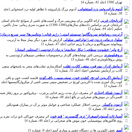
تهران 1396 [جلد 42، شماره 4]
آدنوم پاراتیروئید، درد استخوانی.
آدنوم بزرگ پاراتیروئید با تظاهر اولیه درد استخوانی [جلد
30، شماره 4]
آذربایجان غربی
ارائه الگویی برای پیش‌بینی مرگ‌ و آسیب‌های ناشی از سوانح جاده‌ای استان
آذربایجان غربی براساس داده‌های سال‌های(1396-1390) به صورت سری زمانی: مدل باکس-
جنکینز [جلد 44، شماره 3]
آرتریت روماتوئید سرونگاتیو؛ سیستم ایمنی؛ رژیم غذایی؛ ویتامین‌ها؛ سیر سریع درمان؛
سلول درمانی درون تنی؛ تولرانس سلولی
گزارش یک مورد دیگر بیمار مبتلا به آرتریت
روماتوئید سرونگاتیو و درمان با رژیم غذایی [جلد 47، شماره 1]
آرچ وایر؛ خشونت سطحی؛ نیکل تیتانیوم؛ درمان ارتودنسی؛ استنلس استیل؛
پروفیلومتری
بررسی تاثیر نوشابه‌های گازدار برخصوصیات سطحی سیم‌های ارتودنسی به
روش پروفایلومتری [جلد 46، شماره 3]
آزمایش ادرار، مورفین، منفی کاذب، تقلب
آشکارسازی تقلب‌های منجر به پاسخهای منفی
کاذب در آزمایش تشخیص اعتیاد [جلد 32، شماره 2]
آزمایش اکریدین اورنج، کشت خون، سپتی‌سمی، بافی‌کوت
قایسه کشت خون و بافی
کوت رنگ امیزی شده با اکریدین اورنج در تشخیص سپتی سمی ناشی از میکروارگانیسمها [جلد
31، شماره 2]
آزمون شنای اجباری
اثر مصرف دراز مدت رژیم غذایی پرچرب - پرفروکتوز بر بروز رفتار شبه
افسردگی در موش‌های صحرایی نر بالغ [جلد 49، شماره 4]
آزمون وکسلر.
بررسی اختلال عملکرد شناختی و عوامل موثر بر آن در بیماران همودیالیز
مزمن [جلد 38، شماره 1]
آسپارتات آمینوترانسفراز٬ تری گلیسیرید ٬ قند خون
اثر مصرف خوراکی نانو ذرات نقره بر
روی فاکتورهای بیوشیمیایی خون موش های صحرایی نر [جلد 40، شماره 4]
آسم
نقش لکوترین ها در دستگاه تنفس و بیماری آسم [جلد 9، شماره 1]