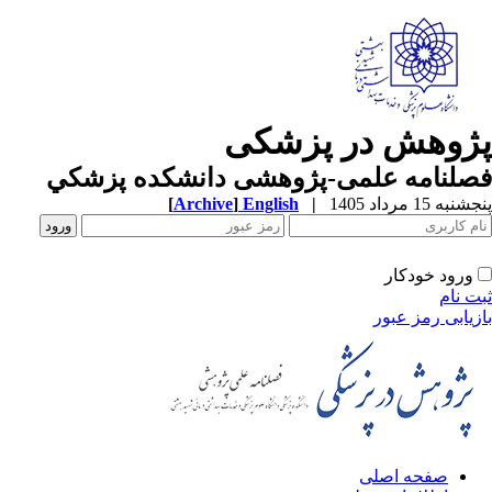
ژوهش در پزشکی
صلنامه علمی-پژوهشی دانشکده پزشکي
به 15 مرداد 1405
|
English
]
Archive
[
ورود خودکار
ت نام
زیابی رمز عبور
صفحه اصلی