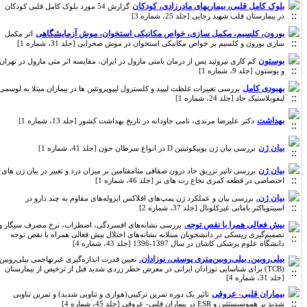
بلوک کامل قلبی، بیماریهای مادرزادی، کودکان
گزارش 54 مورد بلوک کامل قلبی کودکان
در بیمارستان قلب شهید رجایی [جلد 25، شماره 3]
بورون، کلسیم، مکمل سازی، خواص مکانیکی استخوان، موش آزمایشگاهی
اثر مکمل
سازی بورون و کلسیم بر خواص مکانیکی استخوان در موش صحرایی [جلد 31، شماره 1]
بوستون
کم کاری تیروئید پس از درمان بامتی مازول در ایران، مقایسه اثر متی مازول در تهران
و بوستون [جلد 9، شماره 1]
بهبودی کامل
بررسی تغییرات غلظت لیپید و کلسترول لیپوپروتئین ها در بیماران مبتلا به لوسمی
لنفوبلاستیک حاد [جلد 24، شماره 1]
بهداشت
دکتر علیرضا مرندی، نامی جاودانه در تاریخ بهداشت کشور [جلد 13، شماره 1]
بیان ژن
بررسی بیان ژن یوبیکوئیتین D در انواع سرطان خون [جلد 41، شماره 1]
بیان ژن
بررسی تاثیر تزریق حاد درون صفاقی متامفتامین بر میزان درد و تغییر در بیان ژن های
اختصاصی در قطعه کمری نخاع رت های نر [جلد 46، شماره 1]
بیان ژن.
بررسی بیان و عملکرد ژن پمپ‌های افلاکس ایزوله‌های مقاوم به چند دارو در
اسینتوباکتر بامانی غیرکلونال [جلد 37، شماره 2]
بیش فعالی همرا با نقص توجه.
بررسی نشانه‌های افسردگی، اضطراب، نرخ مصرف سیگار و
تصمیم‌گیری ریسکی در دانشجویان مبتلابه نشانه‌های اختلال بیش فعالی همراه با نقص توجه
دانشگاه علوم پزشکی کاشان در سال 1397-1396 [جلد 43، شماره 4]
بیلی‌روبین‌، بیلی‌روبین‌متری پوستی، نوزادان.
تعیین قدرت اندازه‌گیری غیرتهاجمی بیلی‌روبین
(TCB) برای شناسایی نوزادان ایرانی در معرض خطر زردی شدید قبل از ترخیص از بیمارستان
[جلد 31، شماره 4]
بیماران قلبی- عروقی
تاثیر یک دوره تمرین ترکیبی(هوازی و تناوبی شدید) و تمرین تناوبی
شدید بر هموسیستئین و ESR در بیماران قلبی- عروقی [جلد 45، شماره 4]