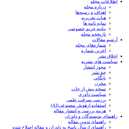
اطلاعات مجله
درباره مجله
اهداف و زمینه‌ها
هیات تحریریه
نمایه نامه ها
بیانیه حریم خصوصی
تاریخچه مجله
آرشیو مقالات
شماره‌های مجله
آخرین شماره
اخلاق نشر
سیاست های نشریه
مجوز انتشار
حق‌نشر
بایگانی
مخزن
نسخه پیش از چاپ
سیاست داوری
بررسی سرقت علمی
استفاده ازهوش مصنوعی(AI)
هزینه بررسی و انتشار مقاله
راهنمای نویسندگان و داوران
راهنمای تدوین مقاله
راهنمای ارسال پاسخ به داوران و مقاله اصلاح شده