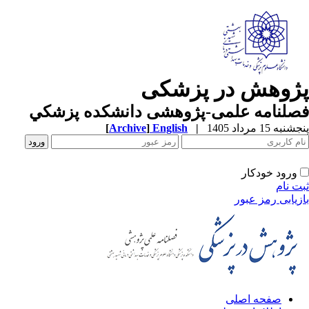
ژوهش در پزشکی
لنامه علمی-پژوهشی دانشکده پزشکي
ه 15 مرداد 1405
|
English
]
Archive
[
ورود خودکار
 نام
یابی رمز عبور
صفحه اصلی