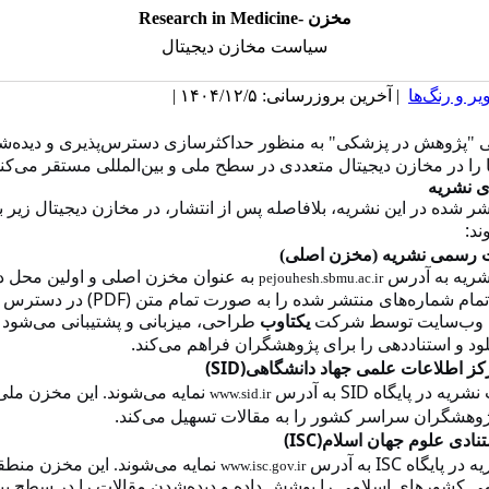
Research in Medicine- مخزن
سیاست مخازن دیجیتال
یر و رنگ‌ها
| آخرین بروزرسانی: ۱۴۰۴/۱۲/۵ |
 "پژوهش در پزشکی" به منظور حداکثرسازی دسترس‌پذیری و دیده‌ش
ا را در مخازن دیجیتال متعددی در سطح ملی و بین‌المللی مستقر می‌کن
ی نشریه
ر شده در این نشریه، بلافاصله پس از انتشار، در مخازن دیجیتال زیر ب
:
ند
 رسمی نشریه (مخزن اصلی)
ریه به آدرس
به عنوان مخزن اصلی و اولین محل
pejouhesh.sbmu.ac.ir
(PDF)
 تمام شماره‌های منتشر شده را به صورت تمام متن
در دسترس ع
ین وب‌سایت توسط شرکت
یکتاوب
طراحی، میزبانی و پشتیبانی می‌شود 
.
ود و استناددهی را برای پژوهشگران فراهم می‌کند
(SID)
رکز اطلاعات علمی جهاد دانشگاهی
SID
نشریه در پایگاه
به آدرس
نمایه می‌شوند. این مخزن ملی
www.sid.ir
.
هشگران سراسر کشور را به مقالات تسهیل می‌کند
(ISC)
ستنادی علوم جهان اسلام
ISC
ه در پایگاه
به آدرس
نمایه می‌شوند. این مخزن منطقه
www.isc.gov.ir
می کشورهای اسلامی را پوشش داده و دیده‌شدن مقالات را در سطح بین