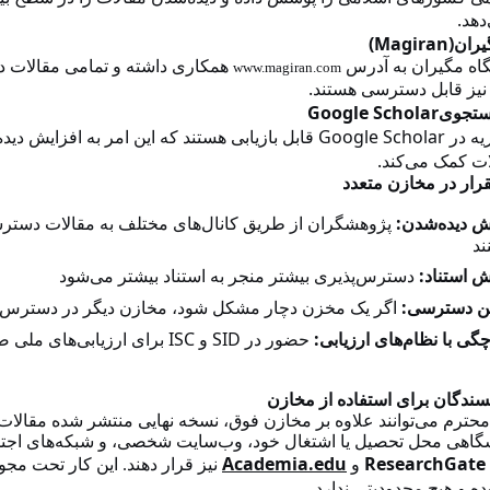
.
دهد
(Magiran)
یران
یگاه مگیران به آدرس
همکاری داشته و تمامی مقالات در
www.magiran.com
.
یز قابل دسترسی هستند
Google Scholar
ستجوی
Google Scholar
یه در
قابل بازیابی هستند که این امر به افزایش دید
.
ات کمک می‌کند
رار در مخازن متعدد
:
ش دیده‌شدن
پژوهشگران از طریق کانال‌های مختلف به مقالات دسترس
ند
:
ش استناد
دسترس‌پذیری بیشتر منجر به استناد بیشتر می‌شود
:
ن دسترسی
اگر یک مخزن دچار مشکل شود، مخازن دیگر در دسترس 
ISC
SID
:
چگی با نظام‌های ارزیابی
حضور در
و
برای ارزیابی‌های ملی 
سندگان برای استفاده از مخازن
حترم می‌توانند علاوه بر مخازن فوق، نسخه نهایی منتشر شده مقالات 
گاهی محل تحصیل یا اشتغال خود، وب‌سایت شخصی، و شبکه‌های اجت
Academia.edu
ResearchGate
و
نیز قرار دهند. این کار تحت مجو
.
ده و هیچ محدودیتی ندارد