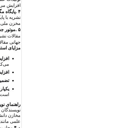
افزایش می‌
.
۴
پایگاه مگ
نشریه با پا
مخزن ملی ن
.
۵
موتور ج
مقالات نشر
جهانی مقال
مزایای استق
افزای
می‌کن
افزای
تضمی
یکپار
است
راهنمای نوی
نویسندگان م
مخازن دانش
علمی مانند
۴.۰
مجاز بو