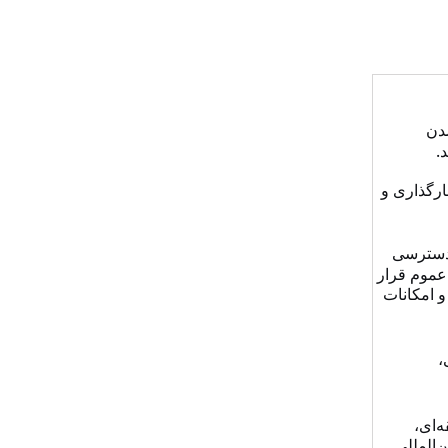
دن
.
د
ارگذاری و
 دسترسی
موم قرار
و امکانات
،
‌ای،
‌المللی