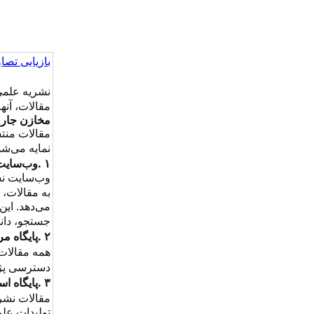
بازیابی تصاو
نشریه علمی
مقالات، آنه
مخازن جار
مقالات منتش
نمایه می‌شو
.
۱
وب‌سایت
وب‌سایت نش
به مقالات،
می‌دهد. ا
جستجو، دانل
.
۲
پایگاه م
همه مقالات 
دسترسی پژو
.
۳
پایگاه ا
مقالات نشری
تولیدات عل