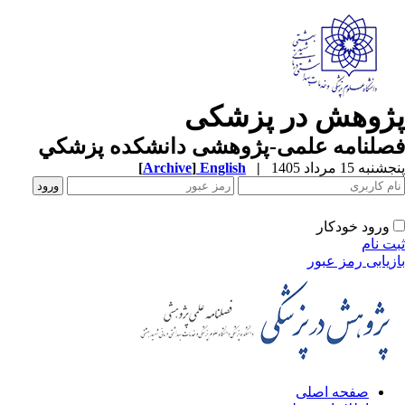
ژوهش در پزشکی
صلنامه علمی-پژوهشی دانشکده پزشکي
به 15 مرداد 1405
|
English
]
Archive
[
ورود خودکار
ت نام
زیابی رمز عبور
صفحه اصلی