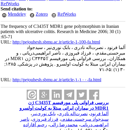
RefWorks
Send citation to:
Mendeley
Zotero
RefWorks
The frequency of C3435T MDR1 gene polymorphism in Iranian
patients with ulcerative colitis. Research in Medicine 2006; 30 (1)
:65-71
URL:
http://pejouhesh.sbmu.ac.ir/article-1-100-fa.html
آلما فرنود ، نصرت‌اله نادری ، بابک نوری‌نیر ، سیدجواد
میرحسنی‌مقدم، ، فرزاد فیروزی ، ناصر ابراهیمی‌دریانی ، و
همکاران.. بررسی فراوانی پلی مورفیسم C۳۴۳۵T ژن MDR۱ در
بیماران ایرانی مبتلا به کولیت اولسرو . پژوهش در پزشکی. ۱۳۸۵;
۳۰ (۱) :۶۵-۷۱
URL:
http://pejouhesh.sbmu.ac.ir/article-۱-۱۰۰-fa.html
بررسی فراوانی پلی مورفیسم C3435T ژن
MDR1 در بیماران ایرانی مبتلا به کولیت اولسرو
آلما فرنود
،
نصرت‌اله نادری
،
بابک نوری‌نیر
،
سیدجواد میرحسنی‌مقدم،
،
فرزاد فیروزی
،
ناصر
ابراهیمی‌دریانی
،
محمدرضا زالی
،
رحیم آقازاده