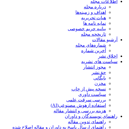
اطلاعات مجله
درباره مجله
اهداف و زمینه‌ها
هیات تحریریه
نمایه نامه ها
بیانیه حریم خصوصی
تاریخچه مجله
آرشیو مقالات
شماره‌های مجله
آخرین شماره
اخلاق نشر
سیاست های نشریه
مجوز انتشار
حق‌نشر
بایگانی
مخزن
نسخه پیش از چاپ
سیاست داوری
بررسی سرقت علمی
استفاده ازهوش مصنوعی(AI)
هزینه بررسی و انتشار مقاله
راهنمای نویسندگان و داوران
راهنمای تدوین مقاله
راهنمای ارسال پاسخ به داوران و مقاله اصلاح شده