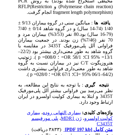
محیطی استخراج شده بودند) به روش PCR
(Polymerase chain reaction) و RFLP(Restriction
fragment length polymorphism) انجام گرفت.
یافته
­
ها
: میانگین سنی در گروه بیماران 9/13 ±
1/40 (74-14 سال) و در گروه شاهد 0/14 ± 7/40
(79-16 سال) بود.80 نفر (3/53%) بیماران مرد و
70 نفر (7/46%) زن بودند. در جمعیت بیماران
فراوانی آلل پلی‌مورفیک 3435T در مقایسه با
گروه شاهد به طور معنی‌داری بیشتر بود (22/2–
13/1= CI 95%؛ 58/1 OR= ؛ 008/0= p ). ژنوتیپ
هتروزیگوت C/T نیز در بیماران نسبت به گروه
شاهد به طور معنی‌داری فراوانی بیشتری داشت
(64/2–06/1 CI= 95%؛ 67/1 OR= ؛ 028/0= p ).
نتیجه
­
گیری
: با توجه به نتایج این مطالعه، به
نظر می‌رسد بین فراوانی بیشتر آلل پلی‌مورفیک
3435T و ابتلا به بیماری کولیت اولسرو در ایران
ارتباط وجود دارد.
واژه‌های کلیدی:
بیماری التهابی روده
،
بیماری
کولیت اولسرو
،
ژن MDR1
،
پلی مورفیسم
C3435T
متن کامل
[PDF 197 kb]
(۳۸۳۳ دریافت)