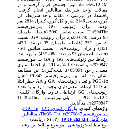
diabetes،T2DM مورد جستجو قرار گرفتند و در
مقالات واجد شرایط، متاآنالیز انجام گرفت.
یافته‌ها: در بررسی 7 مقاله واجد شرایط، کل
‌گروه دیابتی 2146 نفر و کل گروه کنترل 2814 نفر
بودند. برای ژنوتیپ GG پلی‌مورفیسم
Thr394Thr، نسبت شانس 59/0 (فاصله اطمینان
95 درصد: ‌67/0-52/0)، برای ژنوتیپ GA، نسبت
شانس 25/‌1 (فاصله اطمینان 95 درصد: 43/1-
10/1) و برای ژنوتیپAA ، نسبت شانس 75/1
(فاصله اطمینان 95 درصد: 08/2-45/1) برآورد شد.
ارتباط بین ژنوتیپ‌های GG و GA پلی‌مورفیسم
rs2970847و استعداد ابتلا به T2D از لحاظ آماری
معنی‌دار بود (05/0P<). نتیجه‌گیری: این مطالعه
نشان داد که بین پلی‌مورفیسم‌ rs2970847ژن
PGC-1α و تعداد ژنوتیپ‌های GA و AA خطر ابتلا
به T2D ارتباط معنی‌داری وجود دارد و با تعداد
ژنوتیپ‌های GG ارتباطی ندارد. واژگان کلیدی:
PGC-1α،T2D ، پلی‌مورفیسم Thr394Thr،
rs2970847، متاآنالیز.
واژه‌های کلیدی:
واژگان کلیدی: PGC-1α
T2D
،
،
پلی‌مورفیسم Thr394Thr
rs2970847
،
،
متاآنالیز.
متن کامل
[PDF 262 kb]
(۶۱۱۳ دریافت)
نوع مطالعه:
پژوهشی
| موضوع مقاله:
بین رشته