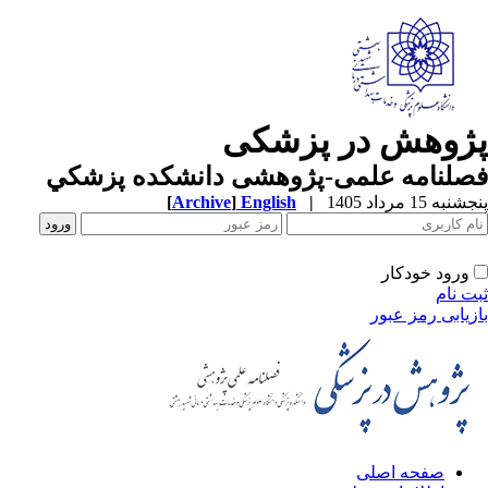
ژوهش در پزشکی
صلنامه علمی-پژوهشی دانشکده پزشکي
به 15 مرداد 1405
|
English
]
Archive
[
ورود خودکار
ت نام
زیابی رمز عبور
صفحه اصلی