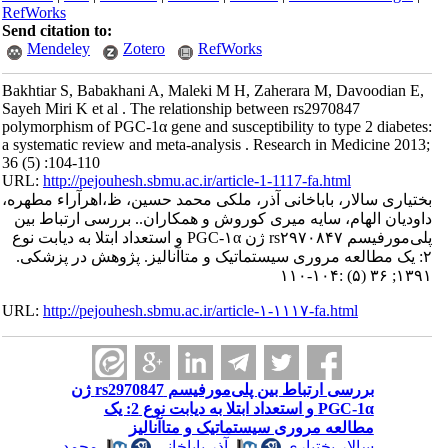
RefWorks
Send citation to:
Mendeley
Zotero
RefWorks
Bakhtiar S, Babakhani A, Maleki M H, Zaherara M, Davoodian E,
Sayeh Miri K et al . The relationship between rs2970847
polymorphism of PGC-1α gene and susceptibility to type 2 diabetes:
a systematic review and meta-analysis . Research in Medicine 2013;
36 (5) :104-110
URL:
http://pejouhesh.sbmu.ac.ir/article-1-1117-fa.html
بختیاری سالار، باباخانی آذر، ملکی محمد حسین، ظ،اهرآراء مطهره،
داودیان الهام، سایه میری کوروش و همکاران.. بررسی ارتباط بین
پلی‌مورفیسم rs۲۹۷۰۸۴۷ ژن PGC-۱α و استعداد ابتلا به دیابت نوع
۲: یک مطالعه مروری سیستماتیک و متاآنالیز. پژوهش در پزشکی.
۱۳۹۱; ۳۶ (۵) :۱۰۴-۱۱۰
URL:
http://pejouhesh.sbmu.ac.ir/article-۱-۱۱۱۷-fa.html
بررسی ارتباط بین پلی‌مورفیسم rs2970847 ژن
PGC-1α و استعداد ابتلا به دیابت نوع 2: یک
مطالعه مروری سیستماتیک و متاآنالیز
سالار بختیاری
،
آذر باباخانی
،
محمد