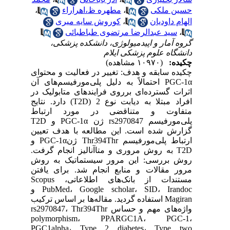
حسین ملکی
،
مطهره ظ،اهرآراء
،
الهام داودیان
،
کوروش سایه میری
،
سید عبدالرضا مرتضوی طباطبائی
گروه آمار و اپیدمیولوژی، دانشکده پزشکی،
دانشگاه علوم پزشکی ایلام
چکیده:
(۱۰۹۷۰ مشاهده)
چکیده سابقه و هدف: تغییر در فعالیت و محتوای
PGC-1α احتمالاً به دلیل پلی‌مورفیسم‌های آن
اثرات گسترده‌ای برروی فرایندهای متابولیک در
افراد مبتلا به دیابت نوع 2 (T2D) دارد. نتایج
متفاوت و متناقضی در مورد ارتباط
پلی‌مورفیسم rs2970847 ژن PGC-1α و T2D
گزارش شده است. این مطالعه با هدف تعیین
ارتباط پلی‌مورفیسم Thr394Thr ژنPGC-1α و
T2D به روش مروری و متاآنالیز انجام گرفت.
روش بررسی: این مرور سیستماتیک به روش
مرور مقالات و منابع انجام شد. برای یافتن
مستندات از بانک‌های اطلاعاتیScopus ،
PubMed، Google scholar، SID، Irandoc و
Magiran استفاده گردید. مقاله‌ها بر اساس ترکیب
واژه‌های مهم و حساس rs2970847، Thr394Thr
polymorphism، PPARGC1A، PGC-1،
PGC1alpha، Type 2 diabetes، Type two