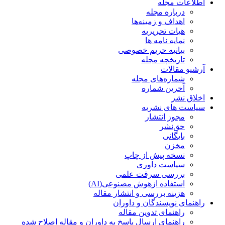
اطلاعات مجله
درباره مجله
اهداف و زمینه‌ها
هیات تحریریه
نمایه نامه ها
بیانیه حریم خصوصی
تاریخچه مجله
آرشیو مقالات
شماره‌های مجله
آخرین شماره
اخلاق نشر
سیاست های نشریه
مجوز انتشار
حق‌نشر
بایگانی
مخزن
نسخه پیش از چاپ
سیاست داوری
بررسی سرقت علمی
استفاده ازهوش مصنوعی(AI)
هزینه بررسی و انتشار مقاله
راهنمای نویسندگان و داوران
راهنمای تدوین مقاله
راهنمای ارسال پاسخ به داوران و مقاله اصلاح شده