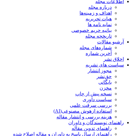
اطلاعات مجله
درباره مجله
اهداف و زمینه‌ها
هیات تحریریه
نمایه نامه ها
بیانیه حریم خصوصی
تاریخچه مجله
آرشیو مقالات
شماره‌های مجله
آخرین شماره
اخلاق نشر
سیاست های نشریه
مجوز انتشار
حق‌نشر
بایگانی
مخزن
نسخه پیش از چاپ
سیاست داوری
بررسی سرقت علمی
استفاده ازهوش مصنوعی(AI)
هزینه بررسی و انتشار مقاله
راهنمای نویسندگان و داوران
راهنمای تدوین مقاله
راهنمای ارسال پاسخ به داوران و مقاله اصلاح شده