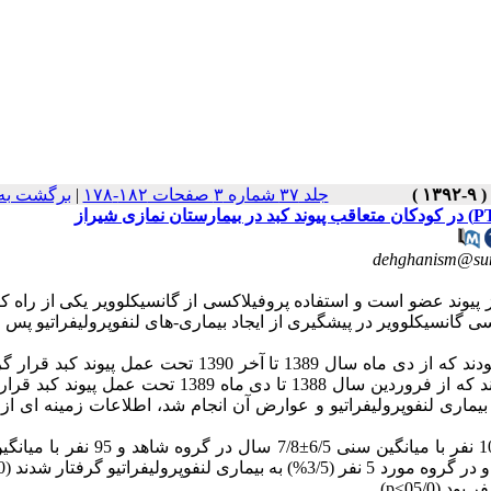
جلد ۳۷ شماره ۳ صفحات ۱۸۲-۱۷۸
|
برگشت به
dehghanism@sum
پیوند عضو است و استفاده پروفیلاکسی از گانسیکلوویر یکی از راه کا
انسیکلوویر در پیشگیری از ایجاد بیماری‌-های لنفوپرولیفراتیو پس از
در این مطالعه‌ کوهورت تاریخی، گروه مورد کودکانی بودند که از دی ماه سال 1389 تا آخر 1390 تحت عمل 
پروفیلاکسی گانسیکلوویر دریافت نمودند. گروه شاهد نیز کودکانی بودند که از فروردین سال 1388 تا دی ماه 1389 
 بیماری‌ لنفوپرولیفراتیو و عوارض آن انجام شد، اطلاعات زمینه ای از 
: در مجموع 203 کودک با عمل پیوند کبد وارد مطالعه شدند. 108 نفر با میانگین سنی 6/5±8