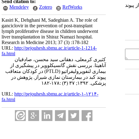
Send citation to:
دکان پس از پیوند
Mendeley
Zotero
RefWorks
Kasiri K, Dehghani M, Sadeghian A. The role of
ganciclovir in the prevention of post-transplant
lymph proliferative disease in children underwent
liver transplantation in Shiraz Namazi hospital.
Research in Medicine 2013; 37 (3) :178-182
URL:
http://pejouhesh.sbmu.ac.ir/article-1-1214-
fa.html
کثیری کرمعلی، دهقانی سید محسن، صادقیان
آناهیتا. بررسی نقش گانسیکلوویر در پیشگیری از
بیماری‌ لنفوپرولیفراتیو (PTLD) در کودکان متعاقب
پیوند کبد در بیمارستان نمازی شیراز. پژوهش در
پزشکی. ۱۳۹۲; ۳۷ (۳) :۱۷۸-۱۸۲
URL:
http://pejouhesh.sbmu.ac.ir/article-۱-۱۲۱۴-
fa.html