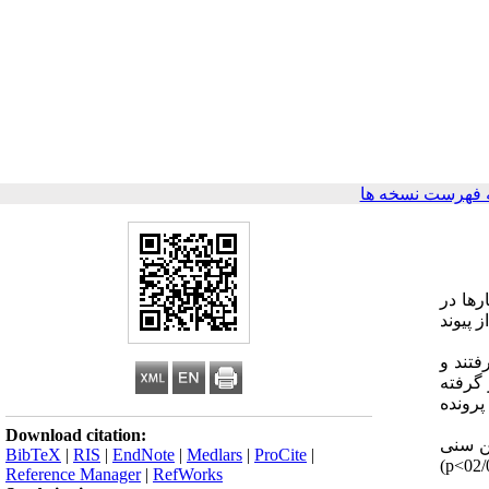
 فهرست نسخه ها
رها در
 پیوند
پیوند کبد قرار گرفتند و
تحت عمل پیوند کبد قرار گرفته
پرونده
Download citation:
7/ سال در گروه شاهد و 95 نفر با میانگین سنی
BibTeX
|
RIS
|
EndNote
|
Medlars
|
ProCite
|
5/6±9 سال در گروه مورد بررسی شدند. در گروه شاهد 12نفر (1/11%) و در گروه مورد 5 نفر (3/5%) به بیماری‌ لنفوپرولیفراتیو گرفتار شدند (02/0>p)
Reference Manager
|
RefWorks