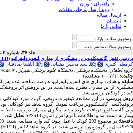
راهنمای داوران
روند ارسال تا چاپ مقالات
ارسال مقاله
ثبت نام
تماس با ما
جلد ۳۷، شماره ۳ - ( ۹-۱۳۹۲ )
بررسی نقش گانسیکلوویر در پیشگیری از بیماری‌ لنفوپرولیفراتیو (PTLD) در کودکان متعاقب پیوند کبد در بیمارستان نمازی شیراز
کرمعلی کثیری
،
سید محسن دهقانی
،
آناهیتا صادقیان
گروه اطفال، دانشکده پزشکی، دانشگاه علوم پزشکی شیراز ،
s.ac.ir
چکیده:
(۱۰۰۷۶ مشاهده)
ابقه و هدف:
بیماری های لنفوپرولیفراتیو عارضه شناخته شده پس از 
پیشگیری از این بیماری مطرح شده است. در این پژوهش اثر پروفیلاکسی گ
کبد در کودکان بررسی شد.
وش بررسی:
ولی گانسیکلویر دریافت نکرده بودند. پیگیری بیماران در زمینه ابتلا به
بیمار به دست آمد و اطلاعات با نرم افزار آماری SPSS13 تحلیل شد.
یافته‌ها
و میزان مرگ و میر آنها در گروه شاهد 5 نفر (6/4%) و در گروه مورد صفر بود (05/0>p).