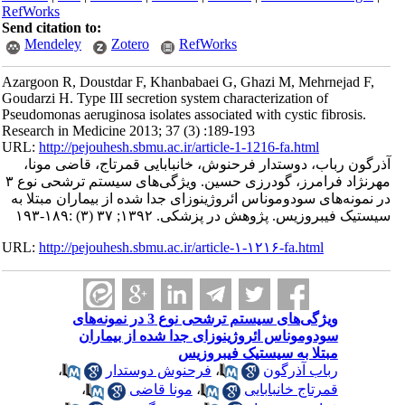
RefWorks
Send citation to:
Mendeley
Zotero
RefWorks
Azargoon R, Doustdar F, Khanbabaei G, Ghazi M, Mehrnejad F,
Goudarzi H. Type III secretion system characterization of
Pseudomonas aeruginosa isolates associated with cystic fibrosis.
Research in Medicine 2013; 37 (3) :189-193
URL:
http://pejouhesh.sbmu.ac.ir/article-1-1216-fa.html
آذرگون رباب، دوستدار فرحنوش، خانبابایی قمرتاج، قاضی مونا،
مهرنژاد فرامرز، گودرزی حسین. ویژگی‌های سیستم ترشحی نوع ۳
در نمونه‌های سودوموناس ائروژینوزای جدا شده از بیماران مبتلا به
سیستیک فیبروزیس. پژوهش در پزشکی. ۱۳۹۲; ۳۷ (۳) :۱۸۹-۱۹۳
URL:
http://pejouhesh.sbmu.ac.ir/article-۱-۱۲۱۶-fa.html
ویژگی‌های سیستم ترشحی نوع 3 در نمونه‌های
سودوموناس ائروژینوزای جدا شده از بیماران
مبتلا به سیستیک فیبروزیس
رباب آذرگون
،
فرحنوش دوستدار
،
قمرتاج خانبابایی
،
مونا قاضی
،