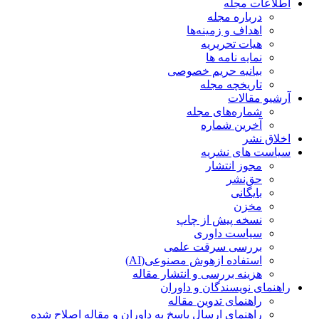
اطلاعات مجله
درباره مجله
اهداف و زمینه‌ها
هیات تحریریه
نمایه نامه ها
بیانیه حریم خصوصی
تاریخچه مجله
آرشیو مقالات
شماره‌های مجله
آخرین شماره
اخلاق نشر
سیاست های نشریه
مجوز انتشار
حق‌نشر
بایگانی
مخزن
نسخه پیش از چاپ
سیاست داوری
بررسی سرقت علمی
استفاده ازهوش مصنوعی(AI)
هزینه بررسی و انتشار مقاله
راهنمای نویسندگان و داوران
راهنمای تدوین مقاله
راهنمای ارسال پاسخ به داوران و مقاله اصلاح شده