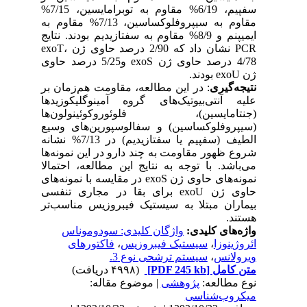
سفپیم، 6/19% مقاوم به توبرامایسین، 7/15%
مقاوم به سیپروفلوکساسین، 7/13% مقاوم به
ایمیپنم و 8/9% مقاوم به سفتازیدیم بودند. نتایج
PCR نشان داد که 2/90 درصد حاوی ژن exoT،
4/78 درصد حاوی ژن exoS و5/25 درصد حاوی
ژن exoU بودند.
نتیجه‌گیری
: در این مطالعه، مقاومت هم‌زمان بر
علیه آنتی‌بیوتیک‌های گروه آمینوگلیکوزیدها
(جنتامایسین)، فلوئوروکوئینولون‌ها
(سیپروفلوکساسین) و سفالوسپورین‌های وسیع
الطیف (سفپیم یا سفتازیدیم) در 7/13% نشانه
شروع ظهور مقاومت به چند دارو در این نمونه‌ها
می‌باشد. با توجه به نتایج این مطالعه، احتمالا
نمونه‌های حاوی ژن exoS در مقایسه با نمونه‌های
حاوی ژن exoU برای بقا در مجاری تنفسی
بیماران مبتلا به سیستیک فیبروزیس مناسب‌تر
هستند.
واژه‌های کلیدی:
واژگان کلیدی: سودوموناس
ائروژینوزا
،
سیستیک فیبروزیس
،
فاکتورهای
ویرولانس
،
سیستم ترشحی نوع 3.
متن کامل
[PDF 245 kb]
(۴۹۹۸ دریافت)
نوع مطالعه:
پژوهشی
| موضوع مقاله:
میکروب‌شناسی