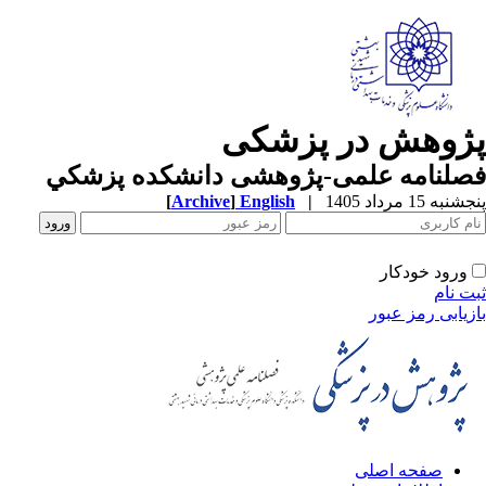
ژوهش در پزشکی
صلنامه علمی-پژوهشی دانشکده پزشکي
به 15 مرداد 1405
|
English
]
Archive
[
ورود خودکار
ت نام
زیابی رمز عبور
صفحه اصلی