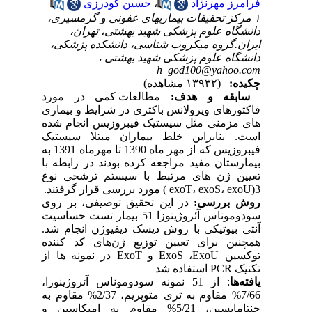
فرامرز مهرنژاد
،
حسین گودرزی
۱ مرکز تحقیقات بیماریهای عفونی و گرمسیری،
دانشگاه علوم پزشکی شهید بهشتی، تهران،
ایران.گروه میکروب شناسی، دانشکده پزشکی،
دانشگاه علوم پزشکی شهید بهشتی ،
h_god100@yahoo.com
چکیده:
(۱۳۹۳۲ مشاهده)
سابقه و هدف:
مطالعات کمی در مورد
فاکتورهای ویرولانس باکتری ‏در شرایط و بیماری
های مزمنی مثل سیستیک فیبروزیس انجام شده
است. بنابراین خلط بیماران مبتلا سیستیک
فیبروزیس که از مهر ماه 1390 تا مهرماه 1391 به
بیمارستان مفید مراجعه کرده بودند در رابطه با
تعیین ژن های مرتبط با سیستم ترشحی نوع
3(exoT، exoS، exoU ) مورد بررسی قرار گرفتند.
روش بررسی:
در این تحقیق توصیفی، بر روی
سودوموناس آئروژینوزا 51 بیمار تست حساسیت
آنتی بیوتیکی با روش دیسک دیفیوژن انجام شد.
همچنین برای تعیین توزیع ‏ژن‌های کد کننده
توکسین ExoS ،ExoU و ExoT در نمونه ها از
تکنیک PCR استفاده شد
یافته‌ها
: از 51 نمونه سودوموناس آئروژینوزا،
7/66% مقاوم به تری متوپریم، 2/37% مقاوم به
جنتامایسین، 5/21% مقاوم به امیکاسین و