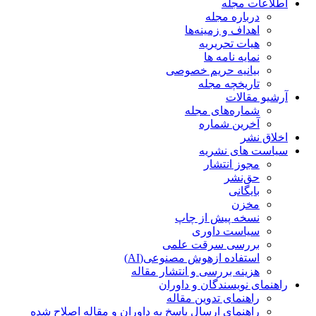
اطلاعات مجله
درباره مجله
اهداف و زمینه‌ها
هیات تحریریه
نمایه نامه ها
بیانیه حریم خصوصی
تاریخچه مجله
آرشیو مقالات
شماره‌های مجله
آخرین شماره
اخلاق نشر
سیاست های نشریه
مجوز انتشار
حق‌نشر
بایگانی
مخزن
نسخه پیش از چاپ
سیاست داوری
بررسی سرقت علمی
استفاده ازهوش مصنوعی(AI)
هزینه بررسی و انتشار مقاله
راهنمای نویسندگان و داوران
راهنمای تدوین مقاله
راهنمای ارسال پاسخ به داوران و مقاله اصلاح شده