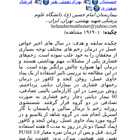
حسینیان
،
بهزاد نعمتی هنر
،
فرشاد
صفدری
بیمارستان امام حسین (ع)، دانشگاه علوم
پزشکی شهید بهشتی، تهران، ایران ،
behzadnematihonar@yahoo.com
چکیده:
(۱۹۶۹۰ مشاهده)
چکیده سابقه و هدف: در سال های اخیر خواص
عسل در درمان زخم های مختلف توجه بسیاری
از محققان را به خود جلب نموده است. زخم‌های
فشاری یکی از مشکلات مهم بهداشتی هستند و
درمان آنها همواره چالش برانگیز بوده است. ما
در این مطالعه به بررسی تاثیر استفاده از یک پماد
حاوی عسل، روغن کنجد و کافور در درمان
زخمهای فشاری در بیماران دیابتی پرداختیم.
روش بررسی: در این کارآزمایی بالینی تصادفی،
60 بیمار دیابتی دچار زخم فشاری به صورت
تصادفی در دو گروه قرار گرفتند. شستشوی
روزانه زخم با نرمال سالین و پانسمان با گاز
استریل انجام شد. در گروه شاهد از پلاسبو و در
گروه مورد پماد حاوی عسل، روغن کنجد و کافور
(پماد کیمیا) دو بار در روز به مدت 8 هفته استفاده
گردید. قبل و پس از درمان نمره معیار PUSH 3.0
تعیین شد. همچنین میزان بروز عفونت نیازمند