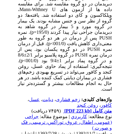
دبریدمان در دو گروه مقایسه شد. برای مقایسه
داده ها از آزمون های Mann-Withney U،
ویلکاکسون و کای دو استفاده شد. یافته‌ها: دو
گروه از نظر سن و جنس مشابه بودند. یک بیمار
در گروه مورد و 5 بیمار در گروه شاهد به
دبریدمان جراحی نیاز پیدا کردند (195/0=p). نمره
PUSH پس از درمان در هر دو گروه به طور
معنی‌داری کاهش یافت (001/0>p). قبل از درمان
نمره PUSH در دو گروه یکسان بود. پس از
درمان نمره PUSH در گروه پلاسبو برابر 2/1±8/6
و در گروه پماد برابر 1±9/4 بود (001/0>p).
نتیجه‌گیری: استفاده از پماد حاوی عسل، روغن
کنجد و کافور می‌تواند در تسریع بهبودی زخم‌های
فشاری در بیماران دیابتی کمک کننده باشد. در هر
حال به انجام مطالعات بیشتر و گسترده‌تر نیاز
است.
واژه‌های کلیدی:
زخم فشاری
،
دیابت
،
عسل
،
کافور
،
روغن کنجد
متن کامل
[PDF 223 kb]
(۷۴۵۹ دریافت)
نوع مطالعه:
كاربردي
| موضوع مقاله:
جراحی
(عمومی، اطفال، عروق، توراکس، ترمیمی، فک
و صورت )
دریافت: 1392/11/7 | پذیرش: 1393/7/28 | انتشار: