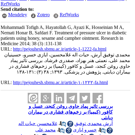
RefWorks
Send citation to:
Mendeley
Zotero
RefWorks
Mohammadi Tofigh A, Hayatollah G, Ayazi K, Hosseinian M A,
Nemati Honar B, Safdari F. Treatment of pressure ulcer in diabetic
patients using honey, sesame and campher ointment. Research in
Medicine 2014; 38 (3) :131-138
URL:
http://pejouhesh.sbmu.ac.ir/article-1-1222-fa.html
محمدی توفیق آرش، حیات اله غلامحسین، ایازی خسرو، حسینیان
محمد علی، نعمتی هنر بهزاد، صفدری فرشاد. بررسی تاثیر پماد
حاوی روغن کنجد، عسل و کافور (کیمیا) بر زخم‌های فشاری در
بیماران دیابتی. پژوهش در پزشکی. ۱۳۹۳; ۳۸ (۳) :۱۳۱-۱۳۸
URL:
http://pejouhesh.sbmu.ac.ir/article-۱-۱۲۲۲-fa.html
بررسی تاثیر پماد حاوی روغن کنجد، عسل و
کافور (کیمیا) بر زخم‌های فشاری در بیماران
دیابتی
آرش محمدی توفیق
،
غلامحسین حیات اله
،
خسرو ایازی
،
محمد علی