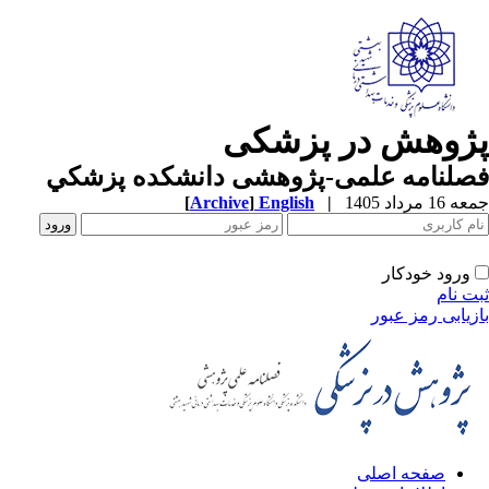
ژوهش در پزشکی
صلنامه علمی-پژوهشی دانشکده پزشکي
1 مرداد 1405
|
English
]
Archive
[
ورود خودکار
ت نام
زیابی رمز عبور
صفحه اصلی