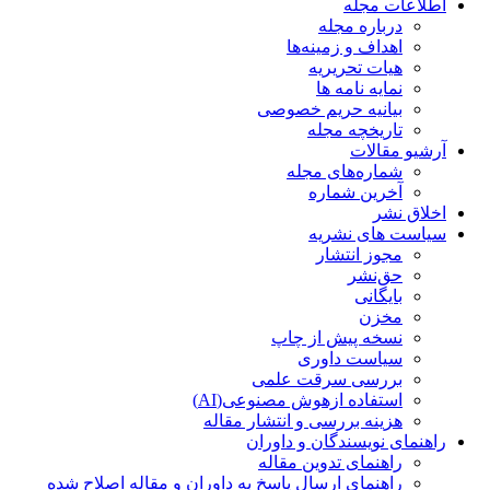
اطلاعات مجله
درباره مجله
اهداف و زمینه‌ها
هیات تحریریه
نمایه نامه ها
بیانیه حریم خصوصی
تاریخچه مجله
آرشیو مقالات
شماره‌های مجله
آخرین شماره
اخلاق نشر
سیاست های نشریه
مجوز انتشار
حق‌نشر
بایگانی
مخزن
نسخه پیش از چاپ
سیاست داوری
بررسی سرقت علمی
استفاده ازهوش مصنوعی(AI)
هزینه بررسی و انتشار مقاله
راهنمای نویسندگان و داوران
راهنمای تدوین مقاله
راهنمای ارسال پاسخ به داوران و مقاله اصلاح شده