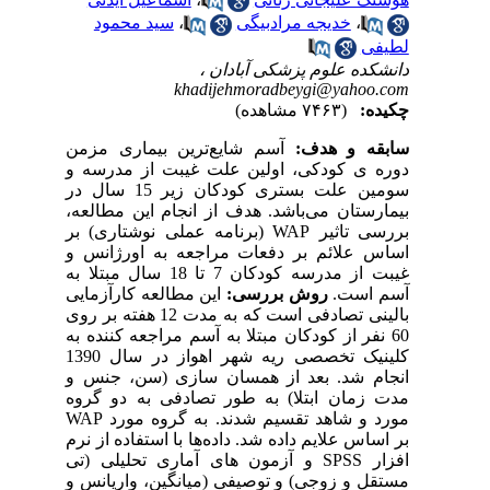
،
خدیجه مرادبیگی
،
سید محمود
لطیفی
دانشکده علوم پزشکی آبادان ،
khadijehmoradbeygi@yahoo.com
چکیده:
(۷۴۶۳ مشاهده)
سابقه و هدف:
آسم شایع‌ترین بیماری مزمن
دوره ی کودکی، اولین علت غیبت از مدرسه و
سومین علت بستری کودکان زیر 15 سال در
بیمارستان می‌باشد. هدف از انجام این مطالعه،
بررسی تاثیر WAP (برنامه عملی نوشتاری) بر
اساس علائم بر دفعات مراجعه به اورژانس و
غیبت از مدرسه کودکان 7 تا 18 سال مبتلا به
آسم است.
روش بررسی:
این مطالعه کارآزمایی
بالینی تصادفی است که به مدت 12 هفته بر روی
60 نفر از کودکان مبتلا به آسم مراجعه کننده به
کلینیک تخصصی ریه شهر اهواز در سال 1390
انجام شد. بعد از همسان سازی (سن، جنس و
مدت زمان ابتلا) به طور تصادفی به دو گروه
مورد و شاهد تقسیم شدند. به گروه مورد WAP
بر اساس علایم داده شد. داده‌ها با استفاده از نرم
افزار SPSS و آزمون های آماری تحلیلی (تی
مستقل و زوجی) و توصیفی (میانگین، واریانس و