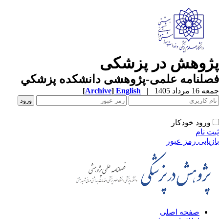
ژوهش در پزشکی
صلنامه علمی-پژوهشی دانشکده پزشکي
1 مرداد 1405
|
English
]
Archive
[
ورود خودکار
ت نام
زیابی رمز عبور
صفحه اصلی