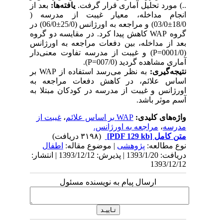
..) مورد تحلیل آماری قرار گرفت.
یافته‌ها:
بعد از
انجام مداخله، معیار غیبت از مدرسه (
18/0±03/0) و مراجعه به اورژانس (25/0±06/0) در
گروه WAP کاهش پیدا کرد. در مقایسه دو گروه
بعد از مداخله، بین دفعات مراجعه به اورژانس
(0001/0=P) و غیبت از مدرسه تفاوت معنی‌دار
آماری مشاهده گردید (007/0=P).
نتیجه‌گیری:
به نظر می‌رسد استفاده از WAP بر
اساس علائم، در کاهش دفعات مراجعه به
اورژانس و غیبت از مدرسه در کودکان مبتلا به
آسم موثر باشد.
واژه‌های کلیدی:
WAP بر اساس علائم
،
غیبت از
مدرسه
،
مراجعه به اورژانس.
متن کامل
[PDF 129 kb]
(۳۱۹۸ دریافت)
نوع مطالعه:
پژوهشی
| موضوع مقاله:
اطفال
دریافت: 1393/1/20 | پذیرش: 1393/12/12 | انتشار:
1393/12/12
ارسال پیام به نویسنده مسئول