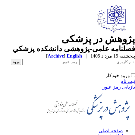
پژوهش در پزشکی
فصلنامه علمی-پژوهشی دانشکده پزشکي
پنجشنبه 15 مرداد 1405
|
English
]
Archive
[
ورود خودکار
ثبت نام
بازیابی رمز عبور
صفحه اصلی