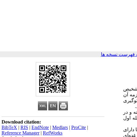
 فهرست نسخه ها
 تشخیص
زمه آن
وگیری
رفته و در
له اول
Download citation:
BibTeX
|
RIS
|
EndNote
|
Medlars
|
ProCite
|
 نسبتاً خوب و تنها 4/6% از دستگاه‌ها دارای
Reference Manager
|
RefWorks
ندازه‌گیری دز ورودی به سطح پوست در گستره ESAK=3.8-10.5(mGy) و دز غده‌ای