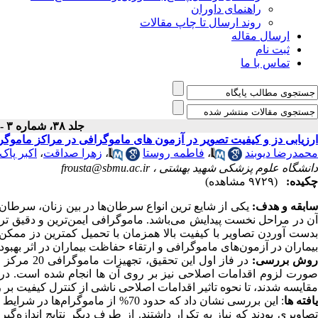
راهنمای داوران
روند ارسال تا چاپ مقالات
ارسال مقاله
ثبت نام
تماس با ما
جلد ۳۸، شماره ۳ - ( ۹-۱۳۹۳ )
ارزیابی دز و کیفیت تصویر در آزمون های ماموگرافی در مراکز ماموگر
محمدرضا دیوبند
،
فاطمه روستا
،
زهرا صداقت
،
اکبر پاک
دانشگاه علوم پزشکی شهید بهشتی ،
frousta@sbmu.ac.ir
چکیده:
(۹۷۲۹ مشاهده)
ابقه و هدف:
یکی از شایع ترین انواع سرطان‌ها در بین زنان، سرطا
آن در مراحل نخست پیدایش می‌باشد. ماموگرافی ایمن‌ترین و دقیق‌ ت
بدست آوردن تصاویر با کیفیت بالا همزمان با تحمیل کمترین دز ممک
بیماران در آزمون‌های ماموگرافی و ارتقاء حفاظت بیماران در اثر بهب
روش بررسی:
در فاز اول
صورت لزوم اقدامات اصلاحی نیز بر روی آن ها انجام شده است. در فا
مقایسه شدند، تا نحوه تاثیر اقدامات اصلاحی ناشی از کنترل کیفیت ب
افته ها