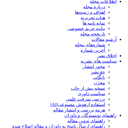
اطلاعات مجله
درباره مجله
اهداف و زمینه‌ها
هیات تحریریه
نمایه نامه ها
بیانیه حریم خصوصی
تاریخچه مجله
آرشیو مقالات
شماره‌های مجله
آخرین شماره
اخلاق نشر
سیاست های نشریه
مجوز انتشار
حق‌نشر
بایگانی
مخزن
نسخه پیش از چاپ
سیاست داوری
بررسی سرقت علمی
استفاده ازهوش مصنوعی(AI)
هزینه بررسی و انتشار مقاله
راهنمای نویسندگان و داوران
راهنمای تدوین مقاله
راهنمای ارسال پاسخ به داوران و مقاله اصلاح شده