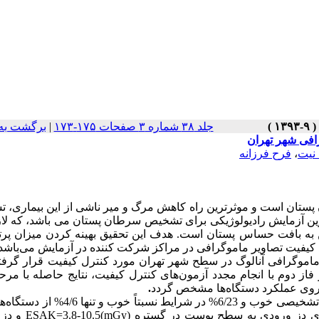
جلد ۳۸ شماره ۳ صفحات ۱۷۵-۱۷۳
|
برگشت به
افی شهر تهران
 نیت
،
فرح فرزانه
ن پستان است و موثرترین راه کاهش مرگ و میر ناشی از این بیماری،
رین آزمایش رادیولوژیکی برای تشخیص سرطان پستان می‌ باشد، که لا
ن به بافت حساس پستان است. هدف این تحقیق بهینه کردن میزان پرت
ود کیفیت تصاویر ماموگرافی در مراکز شرکت کننده در آزمایش می‌باشد.
 این تحقیق، تجهیزات ماموگرافی 20 مرکز ماموگرافی آنالوگ در سطح شهر تهران مورد کنترل کیفیت قرار گ
ز دوم با انجام مجدد آزمون‌های کنترل کیفیت، نتایج حاصله با مرح
ر روی عملکرد دستگاه‌ها مشخص گردد
.
: این بررسی نشان داد که حدود 70% از ماموگرام‌ها در شرایط تشخیصی خوب و 6/23% در شرایط
تصاویری بودند که نیاز به تکرار داشتند. از طرف دیگر نتایج ا