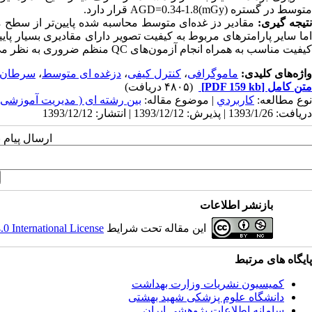
متوسط در گستره AGD=0.34-1.8(mGy) قرار دارد.
تیجه گیری:
مقادیر دز غده‌ای متوسط محاسبه شده پایین‌تر از سطح مر
اما سایر پارامترهای مربوط به کیفیت تصویر دارای مقادیری بسیار پایین‌ت
کیفیت مناسب به همراه انجام آزمون‌های QC منظم ضروری به نظر می‌رسد.
واژه‌های کلیدی:
ماموگرافی
،
کنترل کیفی
،
دز‌غده ای متوسط
،
سرطان پ
متن کامل
[PDF 159 kb]
(۴۸۰۵ دریافت)
نوع مطالعه:
كاربردي
| موضوع مقاله:
بین رشته ای ( مدیریت آموزشی
دریافت: 1393/1/26 | پذیرش: 1393/12/12 | انتشار: 1393/12/12
ارسال پیام 
بازنشر اطلاعات
این مقاله تحت شرایط
 International License
پایگاه های مرتبط
کمیسیون نشریات وزارت بهداشت
دانشگاه علوم پزشکی شهید بهشتی
سامانه اطلاعات پژوهشی ایران