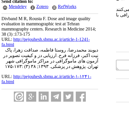
Send citation to:
Mendeley
Zotero
RefWorks
ی‌کنند
افی با
Divband M R, Rousta F. Dose and image quality
evaluation in mammographic test at Tehran
mammography centers. Research in Medicine 2014;
38 (3) :173-175
URL:
http://pejouhesh.sbmu.ac.ir/article-1-1241-
fa.html
دیوبند محمدرضا، روستا فاطمه، صداقت زهرا، پاک
نیت اکبر، فرزانه فرح. ارزیابی دز و کیفیت تصویر در
آزمون های ماموگرافی در مراکز ماموگرافی شهر
تهران. پژوهش در پزشکی. ۱۳۹۳; ۳۸ (۳) :۱۷۳-۱۷۵
URL:
http://pejouhesh.sbmu.ac.ir/article-۱-۱۲۴۱-
fa.html