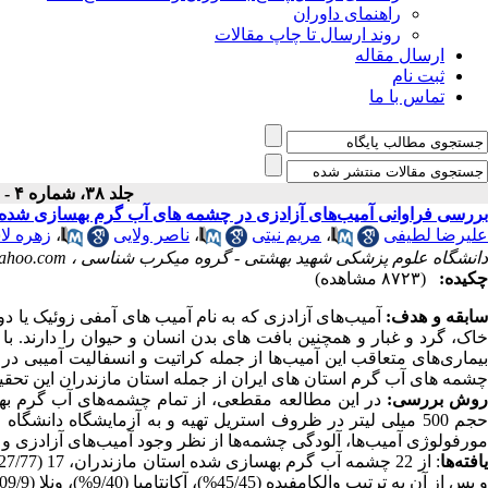
راهنمای داوران
روند ارسال تا چاپ مقالات
ارسال مقاله
ثبت نام
تماس با ما
جلد ۳۸، شماره ۴ - ( ۱۱-۱۳۹۳ )
بررسی فراوانی آمیب‌های آزادزی در چشمه های آب گرم بهسازی شده است
علیرضا لطیفی
،
مریم نیتی
،
ناصر ولایی
،
زهره ل
دانشگاه علوم پزشکی شهید بهشتی - گروه میکرب شناسی ،
ahoo.com
چکیده:
(۸۷۲۳ مشاهده)
ابقه و هدف:
آمیب‌های آزادزی که به نام آمیب های آمفی زوئیک یا 
خاک، گرد و غبار و همچنین بافت های بدن انسان و حیوان را دارند. ب
بیماری‌های متعاقب این آمیب‌ها از جمله کراتیت و انسفالیت آمیبی د
چشمه های آب گرم استان های ایران از جمله استان مازندران این تحقیق در پاییز سال
وش بررسی:
حجم 500 میلی لیتر در ظروف استریل تهیه و به آزمایشگاه د
مورفولوژی آمیب‌ها، آلودگی چشمه‌ها از نظر وجود آمیب‌های آزادزی و 
افته‌ها
و پس از آن به ترتیب والکامفیده (45/45%)، آکانتامبا (9/40%)، ونلا (09/9%) و پلتی آمبا (54/4%) بودند.