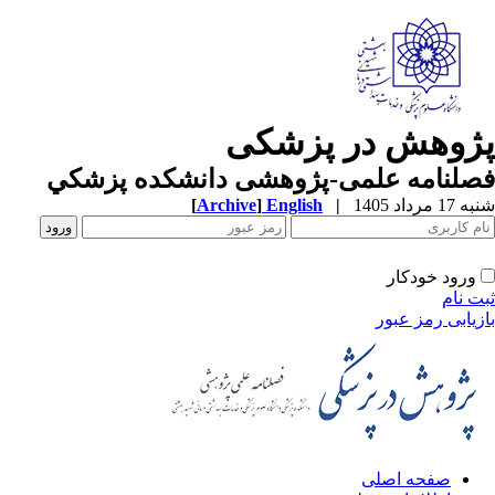
پژوهش در پزشکی
فصلنامه علمی-پژوهشی دانشکده پزشکي
شنبه 17 مرداد 1405
|
English
]
Archive
[
ورود خودکار
ثبت نام
بازیابی رمز عبور
صفحه اصلی