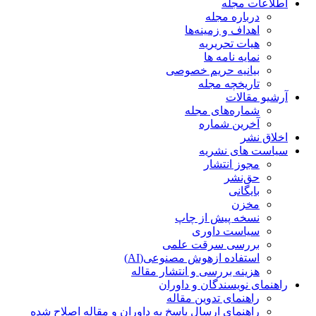
اطلاعات مجله
درباره مجله
اهداف و زمینه‌ها
هیات تحریریه
نمایه نامه ها
بیانیه حریم خصوصی
تاریخچه مجله
آرشیو مقالات
شماره‌های مجله
آخرین شماره
اخلاق نشر
سیاست های نشریه
مجوز انتشار
حق‌نشر
بایگانی
مخزن
نسخه پیش از چاپ
سیاست داوری
بررسی سرقت علمی
استفاده ازهوش مصنوعی(AI)
هزینه بررسی و انتشار مقاله
راهنمای نویسندگان و داوران
راهنمای تدوین مقاله
راهنمای ارسال پاسخ به داوران و مقاله اصلاح شده