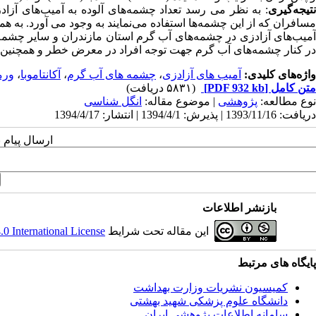
نتیجه‌گیری
: به نظر می رسد تعداد چشمه‌های آلوده به آمیب‌های آزاد
مسافران که از این چشمه‌ها استفاده می‌نمایند به وجود می آورد. به ه
آمیب‌های آزادزی در چشمه‌های آب گرم استان مازندران و سایر چشم
در کنار چشمه‌های آب گرم جهت توجه افراد در معرض خطر و همچنین سا
واژه‌های کلیدی:
آمیب های آزادزی
،
چشمه های آب گرم
،
آکانتاموبا
،
ورم
متن کامل
[PDF 932 kb]
(۵۸۳۱ دریافت)
نوع مطالعه:
پژوهشی
| موضوع مقاله:
انگل شناسی
دریافت: 1393/11/16 | پذیرش: 1394/4/1 | انتشار: 1394/4/17
ارسال پیام 
بازنشر اطلاعات
این مقاله تحت شرایط
 International License
پایگاه های مرتبط
کمیسیون نشریات وزارت بهداشت
دانشگاه علوم پزشکی شهید بهشتی
سامانه اطلاعات پژوهشی ایران