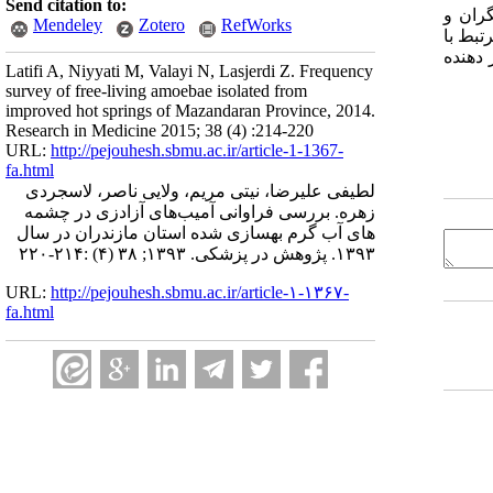
Send citation to:
گران و
Mendeley
Zotero
RefWorks
تبط با
دهنده
Latifi A, Niyyati M, Valayi N, Lasjerdi Z. Frequency
survey of free-living amoebae isolated from
improved hot springs of Mazandaran Province, 2014.
Research in Medicine 2015; 38 (4) :214-220
URL:
http://pejouhesh.sbmu.ac.ir/article-1-1367-
fa.html
لطیفی علیرضا، نیتی مریم، ولایی ناصر، لاسجردی
زهره. بررسی فراوانی آمیب‌های آزادزی در چشمه
های آب گرم بهسازی شده استان مازندران در سال
۱۳۹۳. پژوهش در پزشکی. ۱۳۹۳; ۳۸ (۴) :۲۱۴-۲۲۰
URL:
http://pejouhesh.sbmu.ac.ir/article-۱-۱۳۶۷-
fa.html