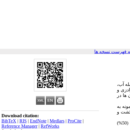
 فهرست نسخه ها
له آب،
ادزی و
 ها در
برآورد گردید، سه نمونه به
 کشت و
Download citation:
BibTeX
|
RIS
|
EndNote
|
Medlars
|
ProCite
|
: از 22 چشمه آب گرم بهسازی شده استان مازندران، 17 (27/77%) چشمه به آمیب‌های آزادزی آلوده بودند. شایع‌ترین آمیب، ورمی آمبا (50%)
Reference Manager
|
RefWorks