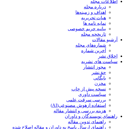
اطلاعات مجله
درباره مجله
اهداف و زمینه‌ها
هیات تحریریه
نمایه نامه ها
بیانیه حریم خصوصی
تاریخچه مجله
آرشیو مقالات
شماره‌های مجله
آخرین شماره
اخلاق نشر
سیاست های نشریه
مجوز انتشار
حق‌نشر
بایگانی
مخزن
نسخه پیش از چاپ
سیاست داوری
بررسی سرقت علمی
استفاده ازهوش مصنوعی(AI)
هزینه بررسی و انتشار مقاله
راهنمای نویسندگان و داوران
راهنمای تدوین مقاله
راهنمای ارسال پاسخ به داوران و مقاله اصلاح شده