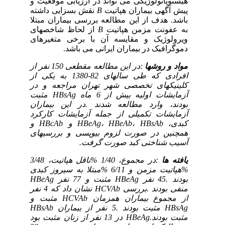
هیستوپاتولوژیکی می تواند در ارزیابی موقعیت و
پیش آگهی بیماران هپاتیت
B
نقش بسزایی داشته
باشد. هدف از این مطالعه بررسی بیماران مبتلا
به عفونت مزمن هپاتیت
B
از لحاظ شاخصهای
ویرولوژیک و مقایسه آن با برخی متغیرهای
دموگرافیک در بیماران ایرانی می باشد.
مواد و روشها
:در این مطالعه مقطعی 150 نفر از
افرادی که طی سالهای 82-1380 به یکی از
کلینیکهای تخصصی شهر تهران مراجعه و در
آزمایشات اولیه بیش از 6 ماه
HBsAg
مثبت
بودند، وارد مطالعه شدند .در این بیماران
آزمایشات تکمیلی از جمله آزمایشات کارکرد
کبدی،
HBsAb
،
HBeAb
،
HBeAg
و
HBcAb
و
همچنین در صورت لزوم بیوپسی و بررسیهای
آسیب شناختی کبد صورت گرفت.
یافته ها
:در مجموع، 1/40 %ناقل هپاتیت، 3/48
%هپاتیت مزمن و 6/11 %مبتلا به سیروز کبدی
بودند .45 نفر
HBeAg
مثبت و 77 نفر
HBeAg
منفی بودند .بررسی
HCVAb
نشان داد که 4 نفر
از مجموع بیماران همزمان
HCVAb
مثبت و
HBsAg
مثبت بودند .5 نفر از بیماران
HBsAb
مثبت بودند.
HBeAg
در 13 نفر از زنان مثبت بود