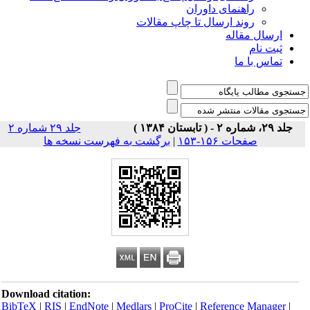
راهنمای داوران
روند ارسال تا چاپ مقالات
ارسال مقاله
ثبت نام
تماس با ما
جلد ۲۹، شماره ۲ - ( تابستان ۱۳۸۴ )
جلد ۲۹ شماره ۲
صفحات ۱۵۶-۱۵۳
|
برگشت به فهرست نسخه ها
Download citation:
BibTeX
|
RIS
|
EndNote
|
Medlars
|
ProCite
|
Reference Manager
|