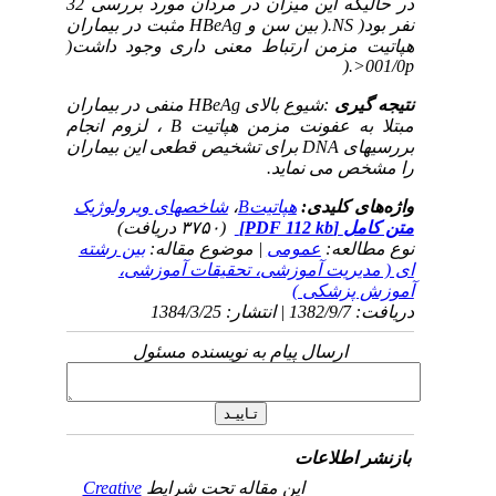
در حالیکه این میزان در مردان مورد بررسی 32
نفر بود(
NS
.( بین سن و
HBeAg
مثبت در بیماران
هپاتیت مزمن ارتباط معنی داری وجود داشت(
.(
001/0
p<
نتیجه گیری
:شیوع بالای
HBeAg
منفی در بیماران
مبتلا به عفونت مزمن هپاتیت
B
، لزوم انجام
بررسیهای
DNA
برای تشخیص قطعی این بیماران
را مشخص می نماید.
واژه‌های کلیدی:
هپاتیتB
،
شاخصهای ویرولوژیک
متن کامل
[PDF 112 kb]
(۳۷۵۰ دریافت)
نوع مطالعه:
عمومی
| موضوع مقاله:
بین رشته
ای ( مدیریت آموزشی، تحقیقات آموزشی،
آموزش پزشکی )
دریافت: 1382/9/7 | انتشار: 1384/3/25
ارسال پیام به نویسنده مسئول
بازنشر اطلاعات
این مقاله تحت شرایط
Creative