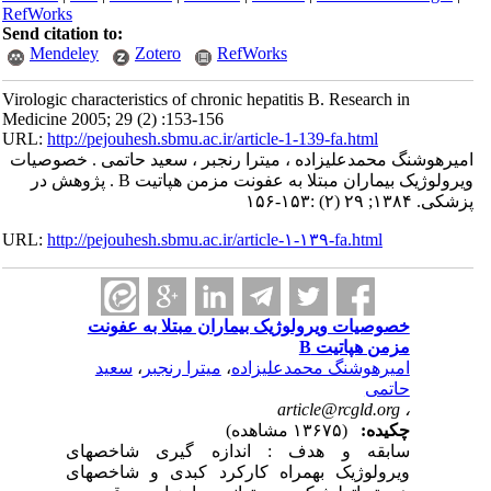
RefWorks
Send citation to:
Mendeley
Zotero
RefWorks
Virologic characteristics of chronic hepatitis B. Research in
Medicine 2005; 29 (2) :153-156
URL:
http://pejouhesh.sbmu.ac.ir/article-1-139-fa.html
امیرهوشنگ محمدعلیزاده ، میترا رنجبر ، سعید حاتمی . خصوصیات
ویرولوژیک بیماران مبتلا به عفونت مزمن هپاتیت B . پژوهش در
پزشکی. ۱۳۸۴; ۲۹ (۲) :۱۵۳-۱۵۶
URL:
http://pejouhesh.sbmu.ac.ir/article-۱-۱۳۹-fa.html
خصوصیات ویرولوژیک بیماران مبتلا به عفونت
مزمن هپاتیت B
امیرهوشنگ محمدعلیزاده
،
میترا رنجبر
،
سعید
حاتمی
article@rcgld.org
،
چکیده:
(۱۳۶۷۵ مشاهده)
سابقه و هدف :
اندازه گیری شاخصهای
ویرولوژیک بهمراه کارکرد کبدی و شاخصهای