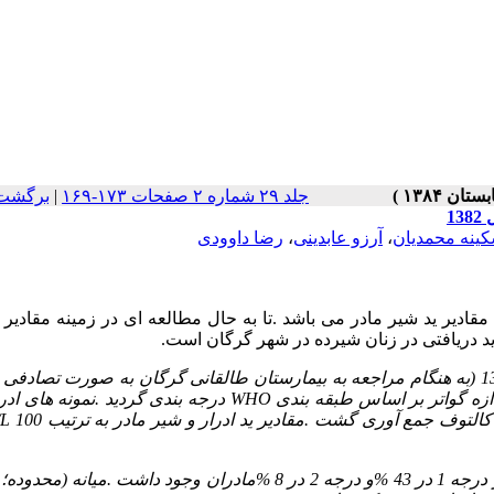
جلد ۲۹ شماره ۲ صفحات ۱۷۳-۱۶۹
|
برگشت 
1
ینه محمدیان
،
آرزو عابدینی
،
رضا داوودی
 مقادیر ید شیر مادر می باشد .تا به حال مطالعه ای در زمینه مقادیر 
د دریافتی در زنان شیرده در شهر گرگان است.
:100 مادر شیرده در مدت دو ماه (فروردین تا خرداد 1382 (به هنگام مراجعه به بیمارستان طالقانی گرگان به صورت تصا
WHO
درجه بندی گردید .نمونه های ادر
/L
ه ها :میانگین و انحراف معیار سن مادران 6/1±6/25 سال بود .گواتر درجه 1 در 43 %و درجه 2 در 8 %مادران وجود داشت .م