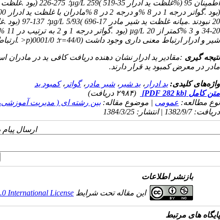
طمینان 95 (%غلظت ید ادرار
259( 519-35؛ 275-226 (بود .غلظت ید ادرار در 16 %کمتر از
µg/L
بود .گواتر درجه 1 در 8 %و درجه 2 در 8 %مادران با غلظت ید ادرار
100< وجود داشت .هیچکدام از 
2 نبودند .میانه غلظت ید شیر مادر
5/93( 696-17؛ 137-97 (بود .غلظت شیر مادر در 19 %کمتر از
µg/L
34-2 و 3 %کمتر از
20 (بود .گواتر درجه 1 و 2 به ترتیب در 11 %و 8 %مادران با غلظت ید شیر
µg/L
شیر و ادرار ارتباط معنی داری وجود داشت (44/0=
r
؛ 0001/0
(p<
.ارتباط
تیجه گیری
:مقادیر ید ادرار نشان دهنده دریافت کافی ید در مادران ا
مادر در معرض کمبود ید قرار دارند.
واژه‌های کلیدی:
ید ادرار
،
ید شیر
،
شیر مادر
،
گواتر
،
کمبود ید
متن کامل
[PDF 282 kb]
(۲۹۸۴ دریافت)
نوع مطالعه:
عمومی
| موضوع مقاله:
بین رشته ای ( مدیریت آموزشی
دریافت: 1382/9/7 | انتشار: 1384/3/25
ارسال پیام 
بازنشر اطلاعات
این مقاله تحت شرایط
 International License
پایگاه های مرتبط