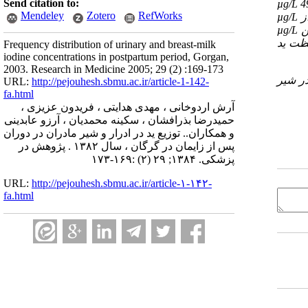
Send citation to:
µg/L
4
Mendeley
Zotero
RefWorks
µg/L
µg/L
لظت ید
Frequency distribution of urinary and breast-milk
iodine concentrations in postpartum period, Gorgan,
2003. Research in Medicine 2005; 29 (2) :169-173
در شیر
URL:
http://pejouhesh.sbmu.ac.ir/article-1-142-
fa.html
آرش اردوخانی ، مهدی هدایتی ، فریدون عزیزی ،
حمیدرضا بذرافشان ، سکینه محمدیان ، آرزو عابدینی
و همکاران.. توزیع ید در ادرار و شیر مادران در دوران
پس از زایمان در گرگان ، سال ۱۳۸۲ . پژوهش در
پزشکی. ۱۳۸۴; ۲۹ (۲) :۱۶۹-۱۷۳
URL:
http://pejouhesh.sbmu.ac.ir/article-۱-۱۴۲-
fa.html