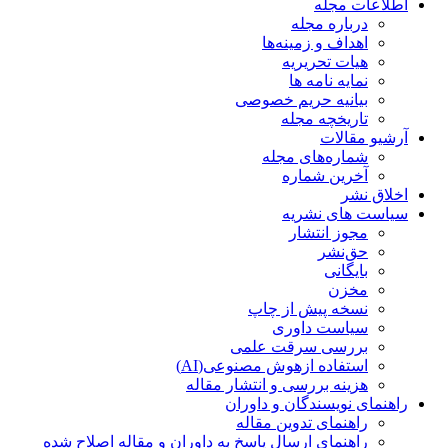
اطلاعات مجله
درباره مجله
اهداف و زمینه‌ها
هیات تحریریه
نمایه نامه ها
بیانیه حریم خصوصی
تاریخچه مجله
آرشیو مقالات
شماره‌های مجله
آخرین شماره
اخلاق نشر
سیاست های نشریه
مجوز انتشار
حق‌نشر
بایگانی
مخزن
نسخه پیش از چاپ
سیاست داوری
بررسی سرقت علمی
استفاده ازهوش مصنوعی(AI)
هزینه بررسی و انتشار مقاله
راهنمای نویسندگان و داوران
راهنمای تدوین مقاله
راهنمای ارسال پاسخ به داوران و مقاله اصلاح شده