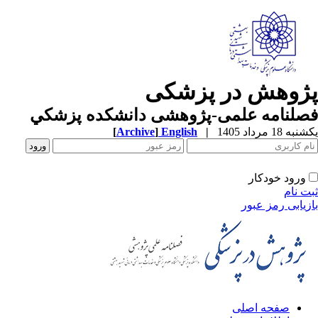
پژوهش در پزشکی
فصلنامه علمی-پژوهشی دانشکده پزشکي
یکشنبه 18 مرداد 1405
|
English
]
Archive
[
ورود خودکار
ثبت نام
بازیابی رمز عبور
صفحه اصلی