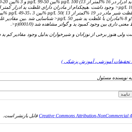
100 (13 %بین
µg/L
99-50 و 3 %بین
µg/L
9-20
مادران دارای غلظت ید ادرار کمتر از
µg/L
50( 13 %بین
µg/L
49-35، 3 %بین
µg/L
µg/L
50< شناسایی شد .بین مقادیر غ
 معنی داری بین وجود کمبود ید و گواتر مشاهده شد (0001/0
(p<
.
ست ولی هنوز برخی از نوزادان و شیرخواران بدلیل وجود مقادیر کم ید 
، تحقیقات آموزشی، آموزش پزشکی )
به نویسنده مسئول
Creative Commons Attribution-NonCommercial 4.0
قابل بازنشر است.