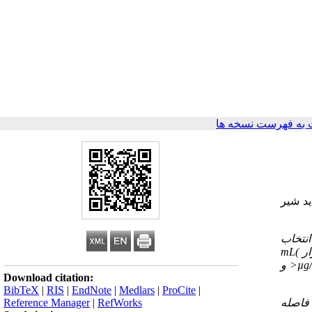
به فهرست نسخه ها
ید شیر
دفی انتخاب
ار
mL(
µg
100< و
Download citation:
BibTeX
|
RIS
|
EndNote
|
Medlars
|
ProCite
|
یانه (محدوده؛ فاصله
RefWorks
|
Reference Manager