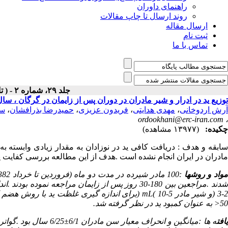
راهنمای داوران
روند ارسال تا چاپ مقالات
ارسال مقاله
ثبت نام
تماس با ما
جلد ۲۹، شماره ۲ - ( تابستان ۱۳۸۴ )
توزیع ید در ادرار و شیر مادران در دوران پس از زایمان در گرگان ، سال 382
آرش اردوخانی
،
مهدی هدایتی
،
فریدون عزیزی
،
حمیدرضا بذرافشان
،
سک
ordookhani@erc-iran.com
،
چکیده:
(۱۳۹۷۷ مشاهده)
ابقه و هدف :
دریافت کافی ید در نوزادان به مقدار زیادی وابسته به
مادران در ایران انجام نشده است .هدف از این مطالعه بررسی کفایت ی
واد و روشها
دند .مراجعین بین 180-30 روز پس از زایمان مراجعه نموده بودند .اندازه گواتر بر اساس طبقه بندی
3- (و شیر مادر
10-5 (برای اندازه گیری غلظت ید با روش هضم کالتوف جمع آوری گشت .مقادیر ید ادرار و شیر مادر به ترتیب
mL(
50< به عنوان کمبود ید در نظر گرفته شد.
افت