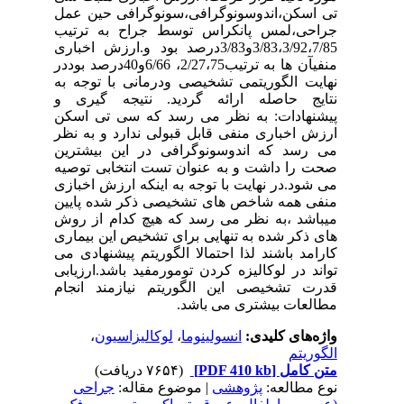
تی اسکن،اندوسونوگرافی،سونوگرافی حین عمل
جراحی،لمس پانکراس توسط جراح به ترتیب
3/83،3/92،7/85و3/83درصد بود و.ارزش اخباری
منفیآن ها به ترتیب2/27،75، 6/66و40درصد بوددر
نهایت الگوریتمی تشخیصی ودرمانی با توجه به
نتایج حاصله ارائه گردید. نتیجه گیری و
پیشنهادات: به نظر می رسد که سی تی اسکن
ارزش اخباری منفی قابل قبولی ندارد و به نظر
می رسد که اندوسونوگرافی در این بیشترین
صحت را داشت و به عنوان تست انتخابی توصیه
می شود.در نهایت با توجه به اینکه ارزش اخبازی
منفی همه شاخص های تشخیصی ذکر شده پایین
میباشد ،به نظر می رسد که هیچ کدام از روش
های ذکر شده به تنهایی برای تشخیص این بیماری
کارامد باشند لذا احتمالا الگوریتم پیشنهادی می
تواند در لوکالیزه کردن تومورمفید باشد.ارزیابی
قدرت تشخیصی این الگوریتم نیازمند انجام
مطالعات بیشتری می باشد.
واژه‌های کلیدی:
انسولینوما
،
لوکالیزاسیون
،
الگوریتم
متن کامل
[PDF 410 kb]
(۷۶۵۴ دریافت)
نوع مطالعه:
پژوهشی
| موضوع مقاله:
جراحی