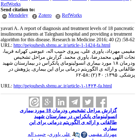
RefWorks
Send citation to:
Mendeley
Zotero
RefWorks
yavari A. A report of diagnosis and treatment levels of 18 pancreatic
insulinoma patients at Taleghani hospital and providing a treatment
algorithm for this disease. Research in Medicine 2016; 40 (2) :58-62
URL:
http://pejouhesh.sbmu.ac.ir/article-1-1424-fa.html
مقیمی مهرداد، یاوری علی، پیروی حبیب اله، عیوضی کهرانه فریبا،
نجات اللهی محمدرضا، یاوری محمد. گزارش مراحل تشخیص
ودرمان ۱۸ مورد بیماری انسولینومای پانکراس در بیمارستان شهید
طالقانی و ارائه ی الگوریتم درمانی برای این بیماری. پژوهش در
پزشکی. ۱۳۹۵; ۴۰ (۲) :۵۸-۶۲
URL:
http://pejouhesh.sbmu.ac.ir/article-۱-۱۴۲۴-fa.html
گزارش مراحل تشخیص ودرمان 18 مورد بیماری
انسولینومای پانکراس در بیمارستان شهید
طالقانی و ارائه ی الگوریتم درمانی برای این
بیماری
مهرداد مقیمی
،
علی یاوری
،
حبیب اله