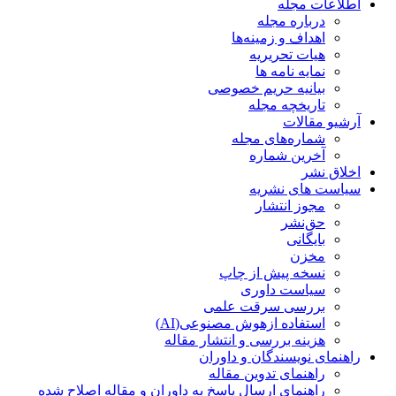
اطلاعات مجله
درباره مجله
اهداف و زمینه‌ها
هیات تحریریه
نمایه نامه ها
بیانیه حریم خصوصی
تاریخچه مجله
آرشیو مقالات
شماره‌های مجله
آخرین شماره
اخلاق نشر
سیاست های نشریه
مجوز انتشار
حق‌نشر
بایگانی
مخزن
نسخه پیش از چاپ
سیاست داوری
بررسی سرقت علمی
استفاده ازهوش مصنوعی(AI)
هزینه بررسی و انتشار مقاله
راهنمای نویسندگان و داوران
راهنمای تدوین مقاله
راهنمای ارسال پاسخ به داوران و مقاله اصلاح شده