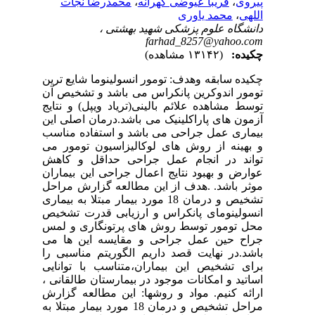
پیروی
،
فریبا عیوضی کهرانه
،
محمدرضا نجات
اللهی
،
محمد یاوری
دانشگاه علوم پزشکی شهید بهشتی ،
farhad_8257@yahoo.com
چکیده:
(۱۳۱۴۲ مشاهده)
چکیده سابقه وهدف: تومور انسولینوما شایع ترین
تومور اندوکرین پانکراس می باشد و تشخیص آن
توسط مشاهده علائم بالینی(تریاد ویپل) و نتایج
آزمون های پاراکلینیک می باشد.درمان اصلی این
بیماری عمل جراحی می باشد و استفاده مناسب
و بهینه از روش های لوکالیزاسیون تومور می
تواند در انجام عمل جراحی حداقل و کاهش
عوارض و بهبود نتایج اعمال جراحی این بیماران
موثر باشد. .هدف از این مطالعه گزارش مراحل
تشخیص و درمان 18 مورد بیمار مبتلا به بیماری
انسولینومای پانکراس و ارزیابی قدرت تشخیص
محل تومور توسط روش های پرتونگاری و لمس
جراح حین عمل جراحی و مقایسه این ها می
باشد.در نهایت قصد داریم الگوریتم مناسبی را
برای تشخیص این بیماران،متناسب با توانایی
اساتید و امکانات موجود در بیمارستان طالقانی ،
ارائه کنیم. مواد و روشها: این مطالعه گزارش
مراحل تشخیص و درمان 18 مورد بیمار مبتلا به