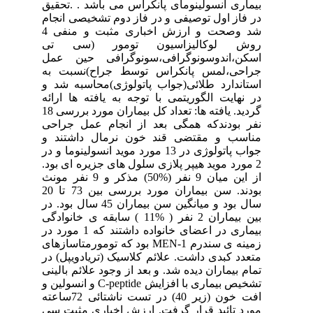
بیماری انسولینومای پانکراس می باشد . .تحقیق
در فاز اول توصیفی و در فاز دوم تشخیصی انجام
شد وصحت و ارزش اخباری مثبت و منفی 4
روش لوکالیزاسیون تومور (سی تی
اسکن،اندوسونوگرافی،سونوگرافی حین عمل
جراحی،لمس پانکراس توسط جراح)نسبت به
استاندارد طلائی(جواب پاتولوژی)محاسبه شد و
در نهایت الگوریتمی با توجه به یافته ها ارائه
گردید. یافته ها: تعداد کل بیماران مورد بررسی 18
نفر بودندکه همگی بعد از انجام عمل جراحی
مناسب و مقتضی قند خون نرمال داشتند و
جواب پاتولوژی در 13 مورد موید انسولینوما و در
2 مورد موید هیپر پلازی سلول های جزیره ای بود.
از این میان 9 نفر (%50) مذکر و 9 نفر مونث
بودند. سن بیماران مورد بررسی بین 73 تا 20
سال بود و میانگین سن بیماران 45 سال بود. در
بین بیماران 2 نفر ( %11 ) سابقه ی خانوادگی
بیماری در اعضای خانواده داشتند که 1 مورد در
زمینه ی سندرم MEN-1 بود که تومورمتاسازهای
متعدد کبدی داشت. علائم کلاسیک (تریادویپل) در
تمام بیماران دیده شد. و بعد از وجود علائم بالینی
تشخیص بیماری با افزایش C-peptide و انسولین و
افت خون (زیر 40) در تست ناشتائی 72ساعته
مورد تائید قرار گرفت. ارزش اخباری مثبت سی