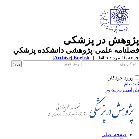
ژوهش در پزشکی
صلنامه علمی-پژوهشی دانشکده پزشکي
1 مرداد 1405
|
English
]
Archive
[
ورود خودکار
ت نام
زیابی رمز عبور
صفحه اصلی