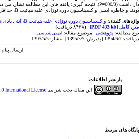
دار داشت (000/0=P). نتیجه گیری: یافته های این مطال
بودند و خاطره ایمنی واکسیناسیون دوره نوزادی علیه هپاتیت B، حداقل به مدت 18 سال در آنها حفظ شده است.
واژه‌های کلیدی:
واکسیناسیون دوره نوزادی علیه هپاتیت B
،
آنتی بادی anti-HBs
متن کامل
[PDF 433 kb]
(۸۴۳۸ دریافت)
نوع مطالعه:
پژوهشی
| موضوع مقاله:
ایمنی‌شناسی
دریافت: 1394/6/7 | پذیرش: 1395/3/5 | انتشار: 1395/5/5
ارسال پیام 
بازنشر اطلاعات
این مقاله تحت شرایط
 International License
پایگاه های مرتبط