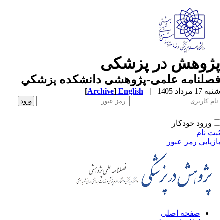
پژوهش در پزشکی
فصلنامه علمی-پژوهشی دانشکده پزشکي
شنبه 17 مرداد 1405
|
English
]
Archive
[
ورود خودکار
ثبت نام
بازیابی رمز عبور
صفحه اصلی