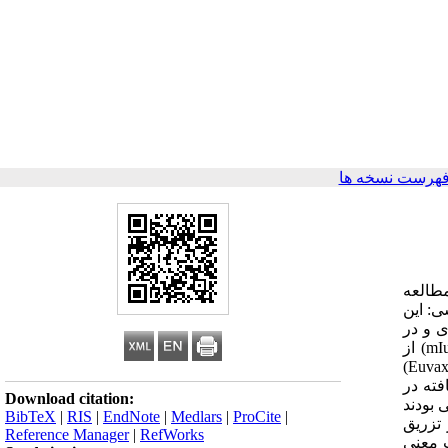
فهرست نسخه ها
هدف از مطالعه
. روش بررسی: این
ترکیب هپاتیت B را در دوره نوزادی و در
سه نوبت دریافت کرده بودند انجام شد. ابتدا سطوح سرمی anti-HBs تعیین و افرادیکه دارای حفاظت سرمی بودند (mIu/mL 10 ≤ anti-HBs) از
مطالعه خارج شدند و به افرادیکه فاقد حفاظت سرمی بودند (mIu/mL 10 > anti-HBs)، یک دوز یادآور (20 میکروگرم واکسن نوترکیب Euvax B)
، به عنوان پاسخ تشدید یافته در
Download citation:
%) که فاقد حفاظت سرمی بودند
BibTeX
|
RIS
|
EndNote
|
Medlars
|
ProCite
|
 مشاهده شد. میانگین ژئومتریک (GMCs) آنتی بادی anti-HBs بعد از تزریق
Reference Manager
|
RefWorks
ل (37/1±07/3) و بعد از تزریق واکسن یادآور (75/43±97/517) تفاوت معنی