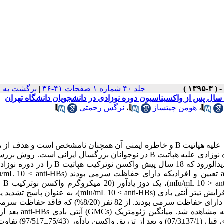
جلد ۴۰ شماره ۱ صفحات ۴۱-۳۶
|
برگشت به 
،
هومن چیتساز
،
نرگس رحمتی
هدف: طول مدت حفاظت سرمی ناشی از واکسیناسیون دوره نوزادی، علیه هپاتیت B و خاطره ایمنی آن همچنان نامشخص است و 
حاضر بررسی دوام و خاطره ایمنی، 18 سال پس از واکسیناسیون دوره نوزادی علیه هپاتیت B در نوجوانان بزرگسال ایرانی است
مطالعه بر روی 395 دانشجو که به طور تصادفی از بین دانشجویان جدیدالورود که 18 سال پیش واکسن نو
تزریق شد و 10 تا 14 روز بعد، پاسخ ایمنی مورد ارزیابی قرار گرفت. افزایش تیتر آنتی بادی (mIu/mL 10 ≤ anti-HBs)
نظر گرفته شد. یافته ها: بر اساس یافته های این مطالعه، 2/79% افراد دارای حفاظت سرمی بودند. از 82 نفر (8/20
42 نفر واکسن یادآور دریافت کردند و در 9/92% آنها پاسخ تشدید یافته
واکسن یادآور 8/216 و محدوه آن 30/1084 بود. میانگین غلظت آنتی بادی قب