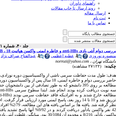
راهنمای داوران
روند ارسال تا چاپ مقالات
ارسال مقاله
ثبت نام
تماس با ما
جلد ۴۰، شماره ۱ - ( ۳-۱۳۹۵ )
بررسی دوام آنتی بادی anti-HBs و خاطره ایمنی واکسن هپاتیت B ، 18 سال پس از واکسیناسیون دوره نوزادی در دانشجویان دانشگاه تهران
منصوره نوروزی
،
عطیه اعظمی
،
عبدالفتاح صراف نژاد
دانشگاه تهران ،
norrozi@yahoo.com
چکیده:
(۲۷۱۲۲ مشاهده)