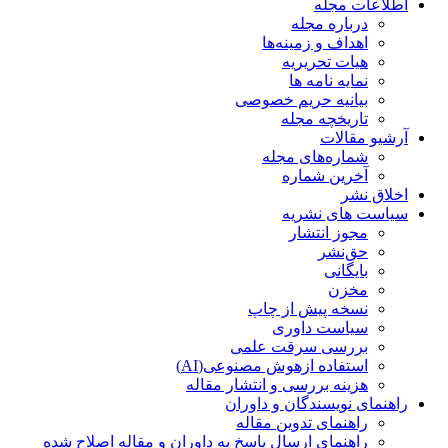
اطلاعات مجله
درباره مجله
اهداف و زمینه‌ها
هیات تحریریه
نمایه نامه ها
بیانیه حریم خصوصی
تاریخچه مجله
آرشیو مقالات
شماره‌های مجله
آخرین شماره
اخلاق نشر
سیاست های نشریه
مجوز انتشار
حق‌نشر
بایگانی
مخزن
نسخه پیش از چاپ
سیاست داوری
بررسی سرقت علمی
استفاده ازهوش مصنوعی(AI)
هزینه بررسی و انتشار مقاله
راهنمای نویسندگان و داوران
راهنمای تدوین مقاله
راهنمای ارسال پاسخ به داوران و مقاله اصلاح شده