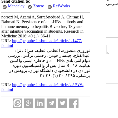
Send citation to:
ت سرمی
Mendeley
Zotero
RefWorks
norrozi M, Azami A, Sarraf-neduad A, Chitsaz H,
Rahmati N. Persistence of anti-HBs antibody and
immune memory to hepatitis B vaccine, 18 years
after infantile vaccination in students. Research in
Medicine 2016; 40 (1) :36-41
URL:
http://pejouhesh.sbmu.ac.ir/article-1-1477-
fa.html
نوروزی منصوره، اعظمی عطیه، صراف نژاد
عبدالفتاح، چیتساز هومن، رحمتی نرگس. بررسی
دوام آنتی بادی anti-HBs و خاطره ایمنی واکسن
هپاتیت B ، ۱۸ سال پس از واکسیناسیون دوره
نوزادی در دانشجویان دانشگاه تهران. پژوهش در
پزشکی. ۱۳۹۵; ۴۰ (۱) :۳۶-۴۱
URL:
http://pejouhesh.sbmu.ac.ir/article-۱-۱۴۷۷-
fa.html