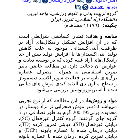
پوزش جدیدی
گروه تربیت بدنی و علوم ورزشی، واحد تبریز،
دانشگاه آزاد اسلامی، تبریز، ایران
چکیده:
(۱۱۱۷۹ مشاهده)
سابقه و هدف
: فشار اکسایشی شرایطی است
که در آن افزایش تشکیل رادیکال‌های آزاد بر
ظرفیت آنتی‌اکسیدانی موجود به علت کاهش
تولید آنتی‌اکسیدان‌ها یا افزایش تولید بیش از حد
رادیکال‌های آزاد غلبه کرده که در توسعه دیابت و
عوارض آن دخالت دارد. در مطالعه حاضر، تاثیر
تمرین استقامتی به همراه مصرف عصاره
برگ‌های بابونه، بر فعالیت سوپر اکسید دیسموتاز
و سطح مالون دی آلدئید کبدی موش های دیابتی
شده با استرپتوزوتوسین بررسی می‌شود.
مواد و روش‌ها:
در این مطالعه که از نوع تجربی
می‌باشد 50 سر موش صحرایی نر نژاد ویستار در
محدوده وزنی195-200 گرم به طور تصادفی در 5
گروه جای گرفتند: گروه کنترل غیرفعال (
SC
)،
دیابتی غیرفعال (
SD
)، دیابتی تمرین کرده (
TD
)،
دیابتی درمان شده با عصاره بابونه (
DCh
) و
دیابتی تمرین کرده درمان شده با عصاره بابونه