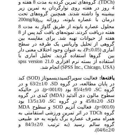
(
TDCh
). گروه‌های تمرین کرده به مدت 8 هفته و
4 روز در هفته روی نوارگردان به تمرین زیر
بیشینه وا داشته شدند. همچنین گروه‌های تحت
درمان با عصاره بابونه، روزانه
mg/kg
200
bw
محلول عصاره بابونه از طریق گاواژ به مدت 8
هفته دریافت کردند. نمونه‌های بافت کبد پس از 8
هفته از حیوانات تهیه شد. برای مقایسه بین
گروهی از تحلیل واریانس یک طرفه در سطح
آماری (0.05≥
P
)، به عنوان وجود اختلاف معنی دار
بین گروها استفاده گردید. تحلیل آماری با
استفاده از بسته نرم افزاری
spss version 21.0
(
SPSS Inc., Chicago, USA
) انجام شد.
یافته‌ها:
فعالیت سوپراکسیددیسموتاز (
SOD
) کبد
در پایان مطالعه، در گروه
SD
، 1/0±63/2 و در
گروه
SC
، 9/0±85/4 بود (001/0>
p
). در حالیکه
سطوح مالون دی آلدئید (
MDA
) کبدی در گروه
SD
، 2/0±45/8 و در گروه
SC
، 3/0±13/5 بود
(001/0>
p
). فعالیت آنزیم
SOD
و سطوح
MDA
گروه
TDCh
در اثر تمرین ورزشی استقامتی به
همراه مصرف عصاره برگ بابونه به حد طبیعی
گروه سالم رسید (به ترتیب 2/0±84/3 و
2/0±04/6).