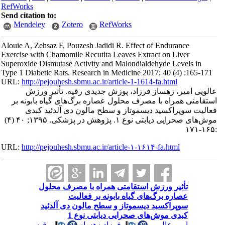
RefWorks
Send citation to:
Mendeley
Zotero
RefWorks
Alouie A, Zehsaz F, Pouzesh Jadidi R. Effect of Endurance
Exercise with Chamomile Recutita Leaves Extract on Liver
Superoxide Dismutase Activity and Malondialdehyde Levels in
Type 1 Diabetic Rats. Research in Medicine 2017; 40 (4) :165-171
URL:
http://pejouhesh.sbmu.ac.ir/article-1-1614-fa.html
عالویی امیر، زهساز فرزاد، پوزش جدیدی رقیه. تأثیر ورزش
استقامتی همراه با مصرف محلول عصاره برگ‌های گیاه بابونه بر
فعالیت سوپراکسید دیسموتاز و سطح مالون دی آلدئید کبدی
موش‌های صحرایی دیابتی نوع ۱. پژوهش در پزشکی. ۱۳۹۵; ۴۰ (۴)
:۱۶۵-۱۷۱
URL:
http://pejouhesh.sbmu.ac.ir/article-۱-۱۶۱۴-fa.html
تأثیر ورزش استقامتی همراه با مصرف محلول
عصاره برگ‌های گیاه بابونه بر فعالیت
سوپراکسید دیسموتاز و سطح مالون دی آلدئید
کبدی موش‌های صحرایی دیابتی نوع 1
امیر عالویی
،
فرزاد زهساز
،
رقیه