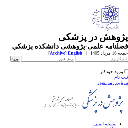
ژوهش در پزشکی
صلنامه علمی-پژوهشی دانشکده پزشکي
1 مرداد 1405
|
English
]
Archive
[
ورود خودکار
ت نام
زیابی رمز عبور
صفحه اصلی