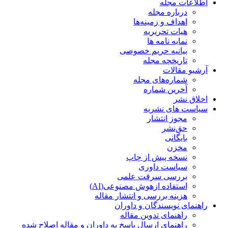
اطلاعات مجله
درباره مجله
اهداف و زمینه‌ها
هیات تحریریه
نمایه نامه ها
بیانیه حریم خصوصی
تاریخچه مجله
آرشیو مقالات
شماره‌های مجله
آخرین شماره
اخلاق نشر
سیاست های نشریه
مجوز انتشار
حق‌نشر
بایگانی
مخزن
نسخه پیش از چاپ
سیاست داوری
بررسی سرقت علمی
استفاده ازهوش مصنوعی(AI)
هزینه بررسی و انتشار مقاله
راهنمای نویسندگان و داوران
راهنمای تدوین مقاله
راهنمای ارسال پاسخ به داوران و مقاله اصلاح شده