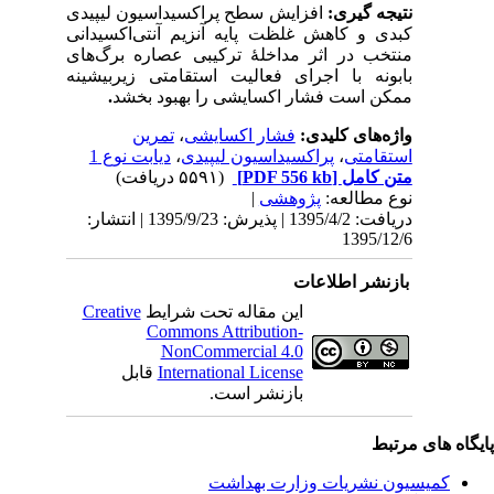
نتیجه گیری:
افزایش سطح پراکسیداسیون لیپیدی
کبدی و کاهش غلظت پایه آنزیم آنتی‌اکسیدانی
منتخب در اثر مداخلۀ ترکیبی عصاره برگ
های
بابونه با اجرای فعالیت استقامتی زیربیشینه
ممکن است فشار اکسایشی را بهبود بخشد
.
واژه‌های کلیدی:
فشار اکسایشی
،
تمرین
استقامتی
،
پراکسیداسیون لیپیدی
،
دیابت نوع 1
متن کامل
[PDF 556 kb]
(۵۵۹۱ دریافت)
نوع مطالعه:
پژوهشی
|
دریافت: 1395/4/2 | پذیرش: 1395/9/23 | انتشار:
1395/12/6
بازنشر اطلاعات
این مقاله تحت شرایط
Creative
Commons Attribution-
NonCommercial 4.0
International License
قابل
بازنشر است.
یگاه های مرتبط
کمیسیون نشریات وزارت بهداشت