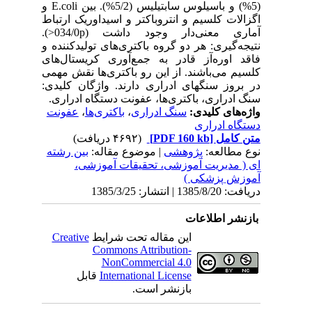
(5%) و باسیلوس سابتیلیس (5/2%). بین E.coli و
اگزالات کلسیم و انتروباکتر و اسیداوریک ارتباط
آماری معنی‌دار وجود داشت (034/0p<).
نتیجه‌گیری: هر دو گروه باکتری‌های تولیدکننده و
فاقد اوره‌آز قادر به جمع‌آوری کریستال‌های
کلسیم می‌باشند. از این رو باکتری‌ها نقش مهمی
در بروز سنگهای ادراری دارند. واژگان کلیدی:
سنگ ادراری، باکتری‌ها، عفونت دستگاه ادراری.
واژه‌های کلیدی:
سنگ ادراری
،
باکتری‌ها
،
عفونت
دستگاه ادراری
متن کامل
[PDF 160 kb]
(۴۶۹۲ دریافت)
نوع مطالعه:
پژوهشی
| موضوع مقاله:
بین رشته
ای ( مدیریت آموزشی، تحقیقات آموزشی،
آموزش پزشکی )
دریافت: 1385/8/20 | انتشار: 1385/3/25
بازنشر اطلاعات
این مقاله تحت شرایط
Creative
Commons Attribution-
NonCommercial 4.0
International License
قابل
بازنشر است.