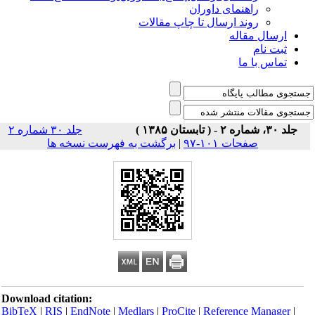
راهنمای داوران
روند ارسال تا چاپ مقالات
ارسال مقاله
ثبت نام
تماس با ما
جلد ۳۰، شماره ۲ - ( تابستان ۱۳۸۵ )
جلد ۳۰ شماره ۲
صفحات ۱۰۱-۹۷
|
برگشت به فهرست نسخه ها
Download citation:
BibTeX
|
RIS
|
EndNote
|
Medlars
|
ProCite
|
Reference Manager
|