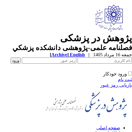
ژوهش در پزشکی
صلنامه علمی-پژوهشی دانشکده پزشکي
1 مرداد 1405
|
English
]
Archive
[
ورود خودکار
ت نام
زیابی رمز عبور
صفحه اصلی