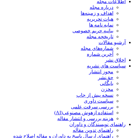
اطلاعات مجله
درباره مجله
اهداف و زمینه‌ها
هیات تحریریه
نمایه نامه ها
بیانیه حریم خصوصی
تاریخچه مجله
آرشیو مقالات
شماره‌های مجله
آخرین شماره
اخلاق نشر
سیاست های نشریه
مجوز انتشار
حق‌نشر
بایگانی
مخزن
نسخه پیش از چاپ
سیاست داوری
بررسی سرقت علمی
استفاده ازهوش مصنوعی(AI)
هزینه بررسی و انتشار مقاله
راهنمای نویسندگان و داوران
راهنمای تدوین مقاله
راهنمای ارسال پاسخ به داوران و مقاله اصلاح شده