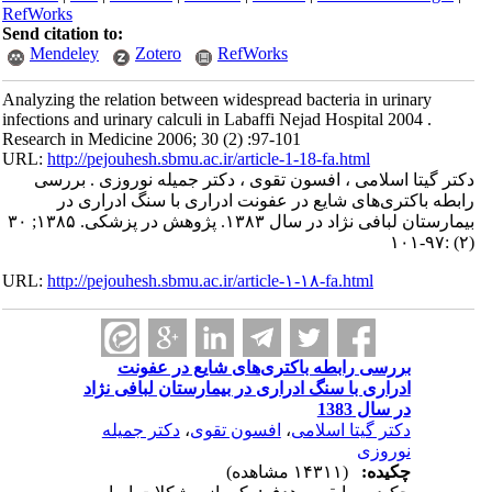
RefWorks
Send citation to:
Mendeley
Zotero
RefWorks
Analyzing the relation between widespread bacteria in urinary
infections and urinary calculi in Labaffi Nejad Hospital 2004 .
Research in Medicine 2006; 30 (2) :97-101
URL:
http://pejouhesh.sbmu.ac.ir/article-1-18-fa.html
دکتر گیتا اسلامی ، افسون تقوی ، دکتر جمیله نوروزی . بررسی
رابطه باکتری‌های شایع در عفونت ادراری با سنگ ادراری در
بیمارستان لبافی نژاد در سال ۱۳۸۳. پژوهش در پزشکی. ۱۳۸۵; ۳۰
(۲) :۹۷-۱۰۱
URL:
http://pejouhesh.sbmu.ac.ir/article-۱-۱۸-fa.html
بررسی رابطه باکتری‌های شایع در عفونت
ادراری با سنگ ادراری در بیمارستان لبافی نژاد
در سال 1383
دکتر گیتا اسلامی
،
افسون تقوی
،
دکتر جمیله
نوروزی
چکیده:
(۱۴۳۱۱ مشاهده)