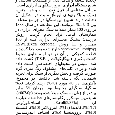
چکیده سابقه و هدف: یکی از مشکلات اساسی و
شایع دستگاه ادراری، بروز سنگهای ادراری است.
مسائل مختلفی از قبیل تغذیه، آب و هوا، جنس،
ژنتیک و باکتری‌های اوره‌آز مثبت در تشکیل آن
دخالت دارند. شیوع این سنگها در جوامع مختلف
بین 3 تا 4% می‌باشد. این مطالعه در سال 1383
بر روی 100 بیمار مبتلا به سنگ مجرای ادراری در
بیمارستان لبافی نژاد انجام گرفت. روش
بررسی: سنــگ مجــرای ادراری کــه از 100
بیمــار و بــا روش ESWL(Extra corporeal
shockwave litotripsy) خارج شده بود، جدا گردید و
قطعه کوچکی از آن در دو لوله حاوی محیط
کشت باکتری (تیوگلیکولات و T.S.B) کشت داده
شد. سپس در محیطهای اختصاصی کشت داده
شده و برای کلنی‌های مشکوک رنگ‌آمیزی گرم
صورت گرفت و بخش دیگری از سنگ برای تجزیه
شیمیایی نگه داشته شد. یافته‌ها: در مجموع،
باکتری‌ها در 40 مورد (40%) رشد کردند. 53%
سنگها، سنگهای مخلوط بود. مردان 5/1 برابر
بیشتر از زنان به سنگ مبتلا شده بودند (003/0p<).
شایعترین میــکروارگانیـسم‌های جدا شده عبارتند
از: E.coli(5/37%)، استاف‌اورئوس
(5/17%)،کاندیدا (12%)، انتروباکتر (10%)، کلبسیلا
(10%)، پروویدنسیا (5%)، استاف اپیدرمیدیس