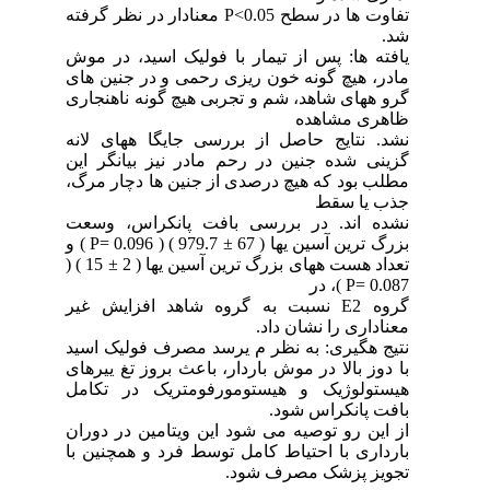
تفاوت ها در سطح P<0.05 معنادار در نظر گرفته
شد.
یافته ها: پس از تیمار با فولیک اسید، در موش
مادر، هیچ گونه خون ریزی رحمی و در جنین های
گرو ههای شاهد، شم و تجربی هیچ گونه ناهنجاری
ظاهری مشاهده
نشد. نتایج حاصل از بررسی جایگا ههای لانه
گزینی شده جنین در رحم مادر نیز بیانگر این
مطلب بود که هیچ درصدی از جنین ها دچار مرگ،
جذب یا سقط
نشده اند. در بررسی بافت پانکراس، وسعت
بزرگ ترین آسین یها ( 67 ± 979.7 ) ( P= 0.096 ) و
تعداد هست ههای بزرگ ترین آسین یها ( 2 ± 15 ) (
P= 0.087 )، در
گروه E2 نسبت به گروه شاهد افزایش غیر
معناداری را نشان داد.
نتیج هگیری: به نظر م یرسد مصرف فولیک اسید
با دوز بالا در موش باردار، باعث بروز تغ ییرهای
هیستولوژیک و هیستومورفومتریک در تکامل
بافت پانکراس شود.
از این رو توصیه می شود این ویتامین در دوران
بارداری با احتیاط کامل توسط فرد و همچنین با
تجویز پزشک مصرف شود.