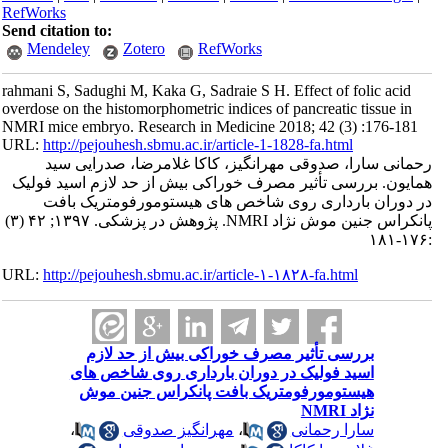
RefWorks
Send citation to:
Mendeley
Zotero
RefWorks
rahmani S, Sadughi M, Kaka G, Sadraie S H. Effect of folic acid
overdose on the histomorphometric indices of pancreatic tissue in
NMRI mice embryo. Research in Medicine 2018; 42 (3) :176-181
URL:
http://pejouhesh.sbmu.ac.ir/article-1-1828-fa.html
رحمانی سارا، صدوقی مهرانگیز، کاکا غلامرضا، صدرایی سید
همایون. بررسی تأثیر مصرف خوراکی بیش از حد لازم اسید فولیک
در دوران بارداری روی شاخص های هیستومورفومتریک بافت
پانکراس جنین موش نژاد NMRI. پژوهش در پزشکی. ۱۳۹۷; ۴۲ (۳)
:۱۷۶-۱۸۱
URL:
http://pejouhesh.sbmu.ac.ir/article-۱-۱۸۲۸-fa.html
بررسی تأثیر مصرف خوراکی بیش از حد لازم
اسید فولیک در دوران بارداری روی شاخص های
هیستومورفومتریک بافت پانکراس جنین موش
نژاد NMRI
سارا رحمانی
،
مهرانگیز صدوقی
،