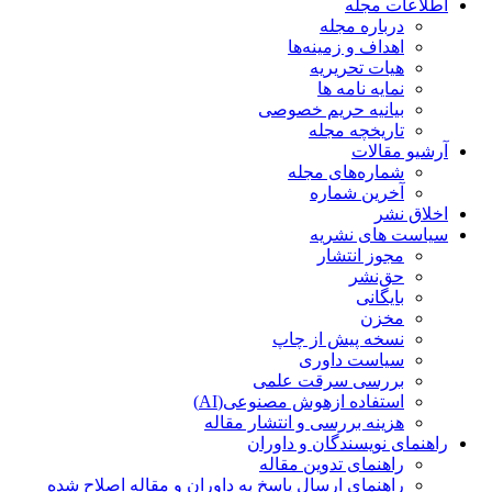
اطلاعات مجله
درباره مجله
اهداف و زمینه‌ها
هیات تحریریه
نمایه نامه ها
بیانیه حریم خصوصی
تاریخچه مجله
آرشیو مقالات
شماره‌های مجله
آخرین شماره
اخلاق نشر
سیاست های نشریه
مجوز انتشار
حق‌نشر
بایگانی
مخزن
نسخه پیش از چاپ
سیاست داوری
بررسی سرقت علمی
استفاده ازهوش مصنوعی(AI)
هزینه بررسی و انتشار مقاله
راهنمای نویسندگان و داوران
راهنمای تدوین مقاله
راهنمای ارسال پاسخ به داوران و مقاله اصلاح شده