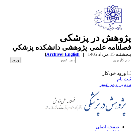
ژوهش در پزشکی
صلنامه علمی-پژوهشی دانشکده پزشکي
به 15 مرداد 1405
|
English
]
Archive
[
ورود خودکار
ت نام
زیابی رمز عبور
صفحه اصلی