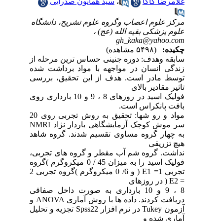
غلامرضا کاکا
،
سید همایون صدرایی
مرکز علوم اعصاب وگروه علوم تشریح، دانشگاه
علوم پزشکی بقیه الله (عج) ،
gh_kaka@yahoo.com
چکیده:
(۵۴۹۸ مشاهده)
سابقه وهدف: دوره جنینی حساس ترین مرحله از
زندگی انسان در مواجهه با مواد برداشت شده
توسط مادر است. هدف از این تحقیق، بررسی
تاثیر مقادیر بالای
فولیک اسید در روزهای 8 ، 9 و 10 بارداری روی
بافت پانکراس است.
مواد و رو شها: تحقیق به روش تجربی روی 20
سر موش کوچک آزمایشگاهی باردار نژاد NMRI
به چهار گروه مساوی تقسیم شدند. گروه شاهد
هیچ تزریقی
نداشت. گروه شم آب مقطر و گروه های تجربی،
فولیک اسید را به میزان 45 / 0 میکروگرم )گروه
تجربی 1= E1 ( و 6/ 0 میکروگرم )گروه تجربی 2
= E2 ( در روزهای
8 ، 9 و 10 بارداری به صورت داخل صفاقی
دریافت کردند. داده ها با روش آماری ANOVA و
آزمون Tukey در نرم افزار Spss22 تجزیه و تحلیل
آماری شده و