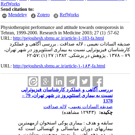
RefWorks
Send citation to:
Mendeley
Zotero
RefWorks
Physiotherapist performance and attitude towards osteoporosis in
Tehran, 1999-2000. Research in Medicine 2003; 27 (1) :57-62
URL:
http://pejouhesh.sbmu.ac.ir/article-1-183-fa.html
صدیقه السادات نعیمی ، لاله صداقت . بررسی آگاهی و عملکرد
کارشناسان فیزیوتراپی نسبت به بیماری استئوپروز در شهر تهران،
۷۹ – ۱۳۷۸ . پژوهش در پزشکی. ۱۳۸۲; ۲۷ (۱) :۵۷-۶۲
URL:
http://pejouhesh.sbmu.ac.ir/article-۱-۱۸۳-fa.html
بررسی آگاهی و عملکرد کارشناسان فیزیوتراپی
نسبت به بیماری استئوپروز در شهر تهران، 79 –
1378
صدیقه السادات نعیمی
،
لاله صداقت
چکیده:
(۱۲۹۴۳ مشاهده)
سابقه و هدف : بیماری پوکی استخوان ازمهمترین
بیماریهای دوران میانسالی و کهنسالی است که
در دو دهه اخیر با بهبود وضعیت بهداشت و