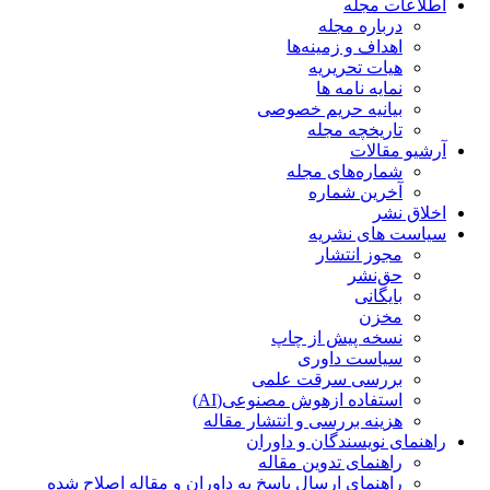
اطلاعات مجله
درباره مجله
اهداف و زمینه‌ها
هیات تحریریه
نمایه نامه ها
بیانیه حریم خصوصی
تاریخچه مجله
آرشیو مقالات
شماره‌های مجله
آخرین شماره
اخلاق نشر
سیاست های نشریه
مجوز انتشار
حق‌نشر
بایگانی
مخزن
نسخه پیش از چاپ
سیاست داوری
بررسی سرقت علمی
استفاده ازهوش مصنوعی(AI)
هزینه بررسی و انتشار مقاله
راهنمای نویسندگان و داوران
راهنمای تدوین مقاله
راهنمای ارسال پاسخ به داوران و مقاله اصلاح شده