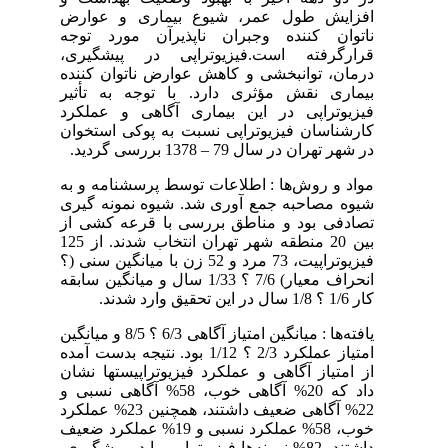
افزایش طول عمر، شیوع بیماری و عوارض
ناتوان کننده وجبران ناپذیرآن مورد توجه
قرارگرفته است.فیزیوتراپی در پیشگیری،
درمان، توانبخشی و کاهش عوارض ناتوان کننده
بیماری نقش مؤثری دارد. با توجه به تأثیر
فیزیوتراپی در این بیماری آگاهی و عملکرد
کارشناسان فیزیوتراپی نسبت به پوکی استخوان
در شهر تهران در سال 79 – 1378 بررسی گردید.
مواد و روش‌ها : اطلاعات توسط پرسشنامه و به
شیوه مصاحبه جمع آوری شد. شیوه نمونه گیری
تصادفی بود و مناطق بررسی با قرعه کشی از
بین 20 منطقه شهر تهران انتخاب شدند. از 125
فیزیوتراپیت، 73 مرد و 52 زن با میانگین سنی (؟
انحراف معیار) 7/6 ؟ 1/33 سال و میانگین سابقه
کار 1/6 ؟ 1/8 سال در این تحقیق وارد شدند.
یافته‌ها : میانگین امتیاز آگاهی 6/3 ؟ 8/5 و میانگین
امتیاز عملکرد 2/3 ؟ 1/12 بود. نتیجه بدست آمده
از امتیاز آگاهی و عملکرد فیزیوتراپیستها نشان
داد که 20% آگاهی خوب، 58% آگاهی نسبی و
22% آگاهی ضعیف داشتند، همچنین 23% عملکرد
خوب، 58% عملکرد نسبی و 19% عملکرد ضعیف
داشتند. 82% نمونه‌ها فیزیوتراپی را در پیشگیری،