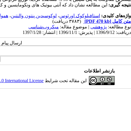
نتیجه گیری
:
این مطالعه نشان داد که آنتی بیوتیک های ونکومایسین و ک
واژه‌های کلیدی:
استافیلوکوک اورئوس
،
لوکوسیدین پنتون والنتین
،
همول
متن کامل
[PDF 470 kb]
(۳۷۸۳ دریافت)
نوع مطالعه:
پژوهشی
| موضوع مقاله:
میکروب‌شناسی
دریافت: 1396/9/12 | پذیرش: 1396/11/1 | انتشار: 1397/1/28
ارسال پیام 
بازنشر اطلاعات
این مقاله تحت شرایط
 International License