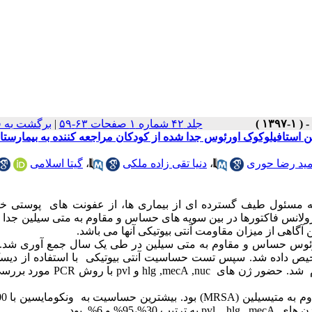
جلد ۴۲ شماره ۱ صفحات ۶۳-۵۹
|
برگشت به 
استافیلوکوک اورئوس جدا شده از کودکان مراجعه کننده به بیمارستا
ید رضا حوری
،
دنیا تقی زاده ملکی
،
گیتا اسلامی
ه مسئول طیف گسترده ای از بیماری ها، از عفونت های پوستی خف
ولانس فاکتورها در بین سویه های حساس و مقاوم به متی سیلین جدا 
آگاهی از میزان مقاومت آنتی بیوتیکی آنها می باشد.
سویه استافیلوکوک اورئوس حساس و مقاوم به متی سیلین در طی یک سال جمع آوری شد. ا
خیص داده شد. سپس تست حساسیت آنتی بیوتیکی با استفاده از دیس
 شد. حضور ژن های
hlg ,mecA ,nuc
و
pvl
با روش
PCR
مورد بررسی
(MRSA)
hlg , mecA
,
pvl
به ترتیب 30%،95% و 6% بود.