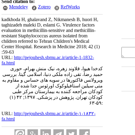
Send citation to:
Mendeley
Zotero
RefWorks
kadkhoda H, ghalavand Z, Nikmanesh B, huori H,
taghizadeh maleki D, eslami G. Virulence factors
evaluation in methicillin-sensitive and methicillin-
resistant Staphylococcus aureus isolated from
children referred to Tehran Children's Medical
Center Hospital. Research in Medicine 2018; 42 (1)
:59-63
URL:
http://pejouhesh.sbmu.ac.ir/article-1-1832-
fa.html
کدخدا هیوا، قلاوند زهره، نیک منش بهرام، حوری
حمید رضا، تقی زاده ملکی دنیا، اسلامی گیتا. بررسی
ویرولانس فاکتورها در سویه های حساس و مقاوم به
متی سیلین استافیلوکوک اورئوس جدا شده از
کودکان مراجعه کننده به بیمارستان مرکز طبی
کودکان تهران. پژوهش در پزشکی. ۱۳۹۷; ۴۲ (۱)
:۵۹-۶۳
URL:
http://pejouhesh.sbmu.ac.ir/article-۱-۱۸۳۲-
fa.html