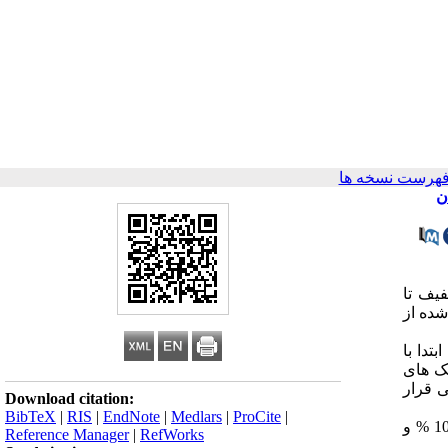
فهرست نسخه ها
ن
یف تا
شده از
بتدا با
ک های
 قرار
Download citation:
BibTeX
|
RIS
|
EndNote
|
Medlars
|
ProCite
|
بود. بیشترین حساسیت به ونکومایسین با 100 % و
Reference Manager
|
RefWorks