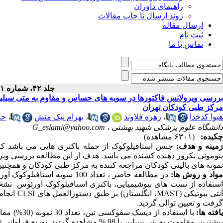
راهنمای داوران
روند ارسال تا چاپ مقالات
ارسال مقاله
ثبت نام
تماس با ما
جلد ۴۲، شماره ۱ - ( ۱-۱۳۹۷ )
بررسی ویرولانس فاکتورها در سویه های حساس و مقاوم به متی سیلین 
مرکز طبی کودکان تهران
هیوا کدخدا
،
زهره قلاوند
،
بهرام نیک منش
،
حم
دانشگاه علوم پزشکی شهید بهشتی ،
G_eslami@yahoo.com
چکیده:
(۶۳۰۱ مشاهده)
مینه و هدف:
جنس استافیلوکوک از جمله باکتری هایی می باشد ک
پنومونی نکروز دهنده کشنده می باشد. هدف از این مطالعه بررسی ویر
نمونه های بالینی کودکان مراجعه کننده به مرکز طبی کودکان و همچنین 
واد و روش ها:
در مطالعه حاضر ، تعداد 100 
استفاده از تست های بیوشیمیایی، باکتری استافیلوکوک اورئوس تش
نتی بیوتیکی (
MAST
، انگلستان) بر طبق دستورالعمل های
CLSI
انجام
گرفت و تعیین توالی گردید.
افته ها:
با استفاده از دیسک سفوکسی تین، تعداد 30 نمونه (30%) مقاوم به متی­سیلین
بیشترین مقاومت به پنی سیلین با 98 % مشاهده گردید. توزیع فراوانی ژن های