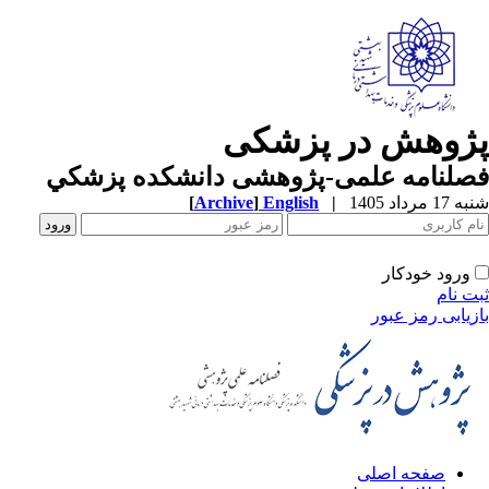
پژوهش در پزشکی
فصلنامه علمی-پژوهشی دانشکده پزشکي
شنبه 17 مرداد 1405
|
English
]
Archive
[
ورود خودکار
ثبت نام
بازیابی رمز عبور
صفحه اصلی