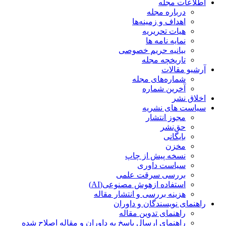
اطلاعات مجله
درباره مجله
اهداف و زمینه‌ها
هیات تحریریه
نمایه نامه ها
بیانیه حریم خصوصی
تاریخچه مجله
آرشیو مقالات
شماره‌های مجله
آخرین شماره
اخلاق نشر
سیاست های نشریه
مجوز انتشار
حق‌نشر
بایگانی
مخزن
نسخه پیش از چاپ
سیاست داوری
بررسی سرقت علمی
استفاده ازهوش مصنوعی(AI)
هزینه بررسی و انتشار مقاله
راهنمای نویسندگان و داوران
راهنمای تدوین مقاله
راهنمای ارسال پاسخ به داوران و مقاله اصلاح شده