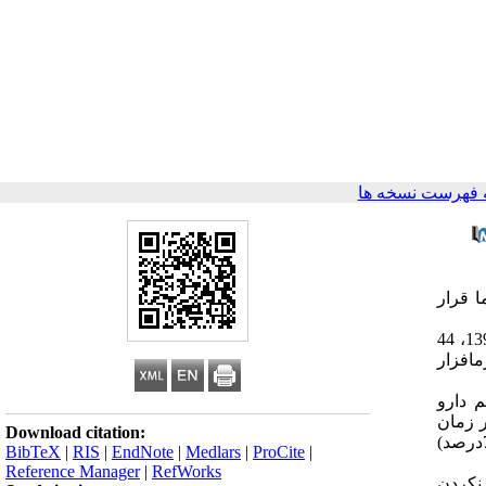
 فهرست نسخه ها
 قرار
موادوروشها: در این مطالعه آیندهنگر، از مجموع 2119 بیمار بستری شده در بخش سوختگی بیمارستان امام‌رضا(ع) در بازه زمانی 1394 تا 1396، 44
رمافزار
بیماران(7/47درصد) مصرف منظم دارو
 در زمان
Download citation:
تشنج ذکر میکردند. شایع‌ترین محل، سوختگی اندام فوقانی(4/61درصد) و شایع‌ترین علل سوختگی شعلهآتش(1/59درصد) و مایعات داغ(7/26درصد)
BibTeX
|
RIS
|
EndNote
|
Medlars
|
ProCite
|
Reference Manager
|
RefWorks
 نکردن