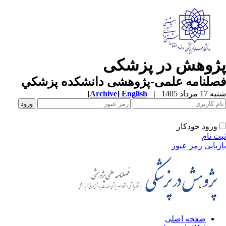
پژوهش در پزشکی
فصلنامه علمی-پژوهشی دانشکده پزشکي
شنبه 17 مرداد 1405
|
English
]
Archive
[
ورود خودکار
ثبت نام
بازیابی رمز عبور
صفحه اصلی