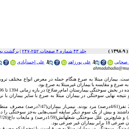
جلد ۴۳ شماره ۴ صفحات ۲۵۲-۲۴۷
|
برگشت به
 صحابی
،
علی پورزاهد
،
علی احمدآبادی
ahmadabadia@mum
 بیماران مبتلا به صرع هنگام حمله در معرض انواع مختلف تروما
 صرع و مقایسه با بیماران غیرمبتلا به صرع بود.
الگو، وسعت و نتیجه نهایی سوختگی در بیماران مبتلا به صرع با سایر بیماران با ن
یافته¬ها: میانگین سن بیماران مبتلا به صرع9/12±3/38سال بود و 27 نفر(4/61درصد) مرد بودند. نیمی‌از 
صد) سابقه سوختگی قدیمی داشتند و بیش از یک سوم دیگر سابقه آسیب‌هایی به‌جز سوختگی را
ارشوندگی سوختگی در بیماران مبتلا به صرع است. با توجه اینکه مصرف