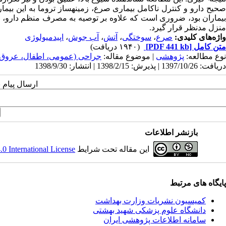
صحیح دارو و کنترل ناکامل بیماری صرع، زمینهساز تروما به این بی
بیماران بود، ضروری است که علاوه بر توصیه به مصرف منظم دارو، 
منزل مدنظر قرار گیرد.
واژه‌های کلیدی:
صرع
،
سوختگی
،
آتش
،
آب جوش
،
اپیدمیولوژی
متن کامل
[PDF 441 kb]
(۱۹۴۰ دریافت)
نوع مطالعه:
پژوهشی
| موضوع مقاله:
جراحی (عمومی، اطفال، عروق،
دریافت: 1397/10/26 | پذیرش: 1398/2/15 | انتشار: 1398/9/30
ارسال پیام 
بازنشر اطلاعات
این مقاله تحت شرایط
 International License
پایگاه های مرتبط
کمیسیون نشریات وزارت بهداشت
دانشگاه علوم پزشکی شهید بهشتی
سامانه اطلاعات پژوهشی ایران