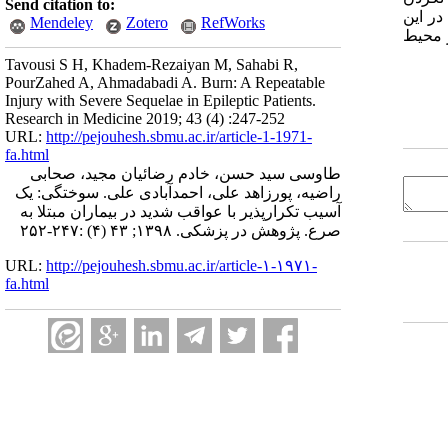
Send citation to:
ر این
Mendeley
Zotero
RefWorks
 محیط
Tavousi S H, Khadem-Rezaiyan M, Sahabi R,
PourZahed A, Ahmadabadi A. Burn: A Repeatable
Injury with Severe Sequelae in Epileptic Patients.
Research in Medicine 2019; 43 (4) :247-252
URL:
http://pejouhesh.sbmu.ac.ir/article-1-1971-
fa.html
طاوسی سید حسن، خادم رضائیان مجید، صحابی
راضیه، پورزاهد علی، احمدآبادی علی. سوختگی: یک
آسیب تکرارپذیر با عواقب شدید در بیماران مبتلا به
صرع. پژوهش در پزشکی. ۱۳۹۸; ۴۳ (۴) :۲۴۷-۲۵۲
URL:
http://pejouhesh.sbmu.ac.ir/article-۱-۱۹۷۱-
fa.html