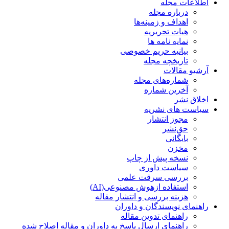
اطلاعات مجله
درباره مجله
اهداف و زمینه‌ها
هیات تحریریه
نمایه نامه ها
بیانیه حریم خصوصی
تاریخچه مجله
آرشیو مقالات
شماره‌های مجله
آخرین شماره
اخلاق نشر
سیاست های نشریه
مجوز انتشار
حق‌نشر
بایگانی
مخزن
نسخه پیش از چاپ
سیاست داوری
بررسی سرقت علمی
استفاده ازهوش مصنوعی(AI)
هزینه بررسی و انتشار مقاله
راهنمای نویسندگان و داوران
راهنمای تدوین مقاله
راهنمای ارسال پاسخ به داوران و مقاله اصلاح شده