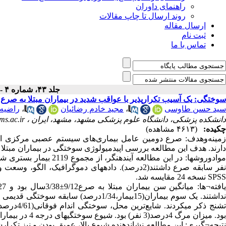
راهنمای داوران
روند ارسال تا چاپ مقالات
ارسال مقاله
ثبت نام
تماس با ما
جلد ۴۳، شماره ۴ - ( ۹-۱۳۹۸ )
سوختگی: یک آسیب تکرارپذیر با عواقب شدید در بیماران مبتلا به صرع
سید حسن طاوسی
،
مجید خادم رضائیان
،
راضیه
دانشکده پزشکی، دانشگاه علوم پزشکی مشهد، مشهد، ایران ،
s.ac.ir
چکیده:
(۴۶۱۳ مشاهده)
زمینه‌وهدف: صرع دومین عامل بیماری‌های سیستم عصبی مرکزی است.
دارند. هدف این مطالعه بررسی اپیدمیولوژی سوختگی در بیماران مبتلا به
نفر سابقه صرع داشتند(2درصد). دادههای دموگرافیک، 
SPSS نسخه 24 مقایسه شد.
نداشتند. یک سوم بیماران(15بیمار،1/34در
بود. میزان مرگ 4درصد(3 نفر) بود. شیوع سوختگیهای درجه 4 در بیماران صرعی 18 برابر بیماران غیر صرعی بود.
نتیجه¬گیری: این مطالعه نشاندهنده شیوع بالا، عمیق بودن و نیز تکر