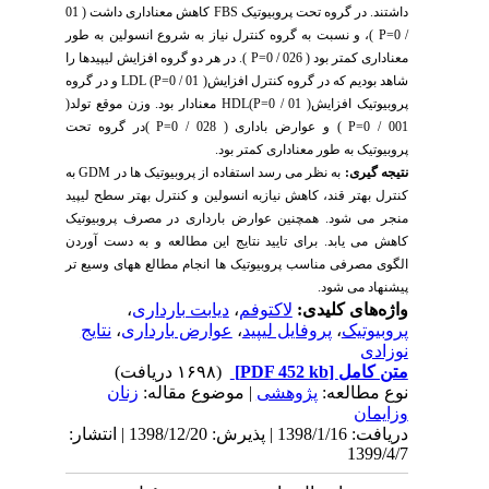
داشتند. در گروه تحت پروبیوتیک FBS کاهش معناداری داشت ( 01
/ P=0 )، و نسبت به گروه کنترل نیاز به شروع انسولین به طور
معناداری کمتر بود ( 026 / P=0 ). در هر دو گروه افزایش لیپیدها را
شاهد بودیم که در گروه کنترل افزایش( 01 / LDL (P=0 و در گروه
پروبیوتیک افزایش( 01 / HDL(P=0 معنادار بود. وزن موقع تولد(
001 / P=0 ) و عوارض باداری ( 028 / P=0 )در گروه تحت
پروبیوتیک به طور معناداری کمتر بود.
نتیجه گیری:
به نظر می رسد استفاده از پروبیوتیک ها در GDM به
کنترل بهتر قند، کاهش نیازبه انسولین و کنترل بهتر سطح لیپید
منجر می شود. همچنین عوارض بارداری در مصرف پروبیوتیک
کاهش می یابد. برای تایید نتایج این مطالعه و به دست آوردن
الگوی مصرفی مناسب پروبیوتیک ها انجام مطالع ههای وسیع تر
پیشنهاد می شود.
واژه‌های کلیدی:
لاکتوفم
،
دیابت بارداری
،
پروبیوتیک
،
پروفایل لیپید
،
عوارض بارداری
،
نتایج
نوزادی
متن کامل
[PDF 452 kb]
(۱۶۹۸ دریافت)
نوع مطالعه:
پژوهشی
| موضوع مقاله:
زنان
وزایمان
دریافت: 1398/1/16 | پذیرش: 1398/12/20 | انتشار:
1399/4/7