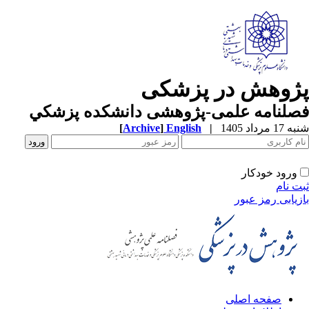
ژوهش در پزشکی
صلنامه علمی-پژوهشی دانشکده پزشکي
1 مرداد 1405
|
English
]
Archive
[
ورود خودکار
ت نام
زیابی رمز عبور
صفحه اصلی