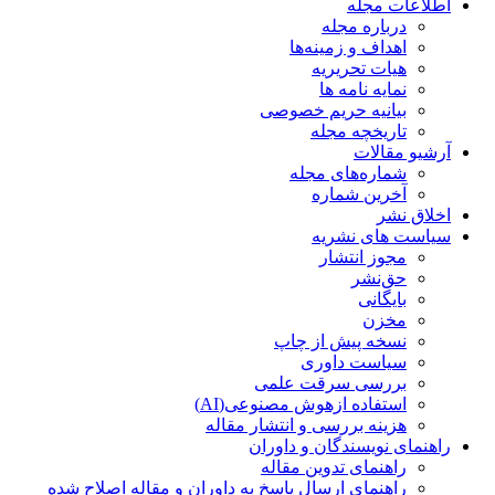
اطلاعات مجله
درباره مجله
اهداف و زمینه‌ها
هیات تحریریه
نمایه نامه ها
بیانیه حریم خصوصی
تاریخچه مجله
آرشیو مقالات
شماره‌های مجله
آخرین شماره
اخلاق نشر
سیاست های نشریه
مجوز انتشار
حق‌نشر
بایگانی
مخزن
نسخه پیش از چاپ
سیاست داوری
بررسی سرقت علمی
استفاده ازهوش مصنوعی(AI)
هزینه بررسی و انتشار مقاله
راهنمای نویسندگان و داوران
راهنمای تدوین مقاله
راهنمای ارسال پاسخ به داوران و مقاله اصلاح شده