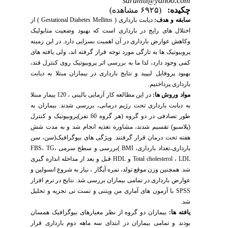
saramti@yahoo.com
چکیده:
(۶۹۲۵ مشاهده)
سابقه و هدف:
دیابت بارداری ( Gestational Diabetes Mellitus ) از
اختلال های رایج در بارداری است که بهبود وضعیت متابولیک
وکاهش عوارض بارداری در آن اهمیت بسزایی دارد. در این زمینه
پروبیوتیک ها به تازگی مورد توجه قرار گرفته اند، ولی یافته های
کمی وجود دارد، لذا ما به بررسی اثر پروبیوتیک روی کنترل قند،
بهبود پروفایل لیپید و نتایج بارداری در بیماران مبتلا به دیابت
بارداری پرداختیم.
مواد وروش ها:
در این مطالعه کار آزمایی بالینی ، 120 بیمار مبتلا
به دیابت بارداری تحت رژیم درمانی، بررسی شدند. بیماران به
طور تصادفی در دو گروه (هر گروه 60 نفر)پروبیوتیک و کنترل
(پلاسبو) تقسیم شدند، مشاوره تغذیه انجام شد و به مدت شش
هفته تحت درمان قرار گرفتند. ویژگی های بیوگرافیک(سن، سن
بارداری،تعداد بارداری، BMI )بررسی و سطح سرمی FBS، TG،
Total cholesterol ، LDL و HDL قبل و بعد از مداخله اندازه گیری
شد. همچنین وزن موقع تولد، نمره آپگار ، نیاز به شروع انسولین و
عوارض بارداری در تمامی بیماران بررسی شد. نتایج در نرم افزار
SPSS با آزمون های آماری من ویتنی و تست تی تجزیه و تحلیل
شد.
یافته ها:
بیماران دو گروه از نظر معیارهای بیوگرافیک همسان
بودند و تمامی بیماران در ابتدای سه ماهه دوم بارداری قرار