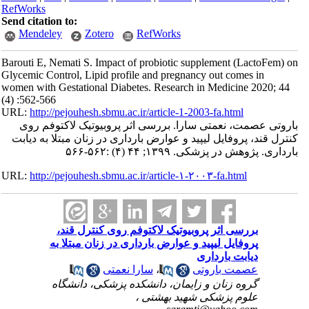
RefWorks
Send citation to:
Mendeley
Zotero
RefWorks
Barouti E, Nemati S. Impact of probiotic supplement (LactoFem) on
Glycemic Control, Lipid profile and pregnancy out comes in
women with Gestational Diabetes. Research in Medicine 2020; 44
(4) :562-566
URL:
http://pejouhesh.sbmu.ac.ir/article-1-2003-fa.html
باروتی عصمت، نعمتی سارا. بررسی اثر پروبیوتیک لاکتوفم روی
کنترل قند، پروفایل لیپید و عوارض بارداری در زنان مبتلا به دیابت
بارداری. پژوهش در پزشکی. ۱۳۹۹; ۴۴ (۴) :۵۶۲-۵۶۶
URL:
http://pejouhesh.sbmu.ac.ir/article-۱-۲۰۰۳-fa.html
بررسی اثر پروبیوتیک لاکتوفم روی کنترل قند،
پروفایل لیپید و عوارض بارداری در زنان مبتلا به
دیابت بارداری
عصمت باروتی
،
سارا نعمتی
گروه زنان و زایمان، دانشکده پزشکی، دانشگاه
علوم پزشکی شهید بهشتی ،