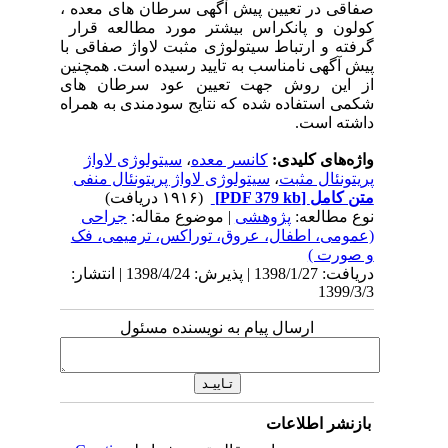
صفاقی در تعیین پیش آگهی سرطان های معده ،
کولون و پانکراس بیشتر مورد مطالعه قرار
گرفته و ارتباط سیتولوژی مثبت لاواژ صفاقی با
پیش آگهی نامناسب به تایید رسیده است. همچنین
از این روش جهت تعیین عود سرطان های
شکمی استفاده شده که نتایج سودمندی به همراه
داشته است
.
واژه‌های کلیدی:
کانسر معده
،
سیتولوژی لاواژ
پریتونئال مثبت
،
سیتولوژی لاواژ پریتونئال منفی
متن کامل
[PDF 379 kb]
(۱۹۱۶ دریافت)
نوع مطالعه:
پژوهشی
| موضوع مقاله:
جراحی
(عمومی، اطفال، عروق، توراکس، ترمیمی، فک
و صورت )
دریافت: 1398/1/27 | پذیرش: 1398/4/24 | انتشار:
1399/3/3
ارسال پیام به نویسنده مسئول
بازنشر اطلاعات