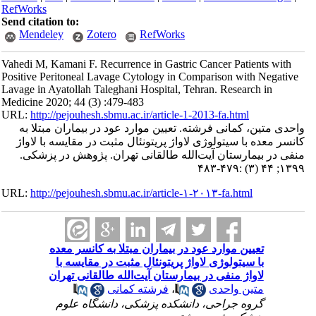
RefWorks
Send citation to:
Mendeley
Zotero
RefWorks
Vahedi M, Kamani F. Recurrence in Gastric Cancer Patients with
Positive Peritoneal Lavage Cytology in Comparison with Negative
Lavage in Ayatollah Taleghani Hospital, Tehran. Research in
Medicine 2020; 44 (3) :479-483
URL:
http://pejouhesh.sbmu.ac.ir/article-1-2013-fa.html
واحدی متین، کمانی فرشته. تعیین موارد عود در بیماران مبتلا به
کانسر معده با سیتولوژی لاواژ پریتونئال مثبت در مقایسه با لاواژ
منفی در بیمارستان آیت‌الله طالقانی تهران. پژوهش در پزشکی.
۱۳۹۹; ۴۴ (۳) :۴۷۹-۴۸۳
URL:
http://pejouhesh.sbmu.ac.ir/article-۱-۲۰۱۳-fa.html
تعیین موارد عود در بیماران مبتلا به کانسر معده
با سیتولوژی لاواژ پریتونئال مثبت در مقایسه با
لاواژ منفی در بیمارستان آیت‌الله طالقانی تهران
متین واحدی
،
فرشته کمانی
گروه جراحی، دانشکده پزشکی، دانشگاه علوم