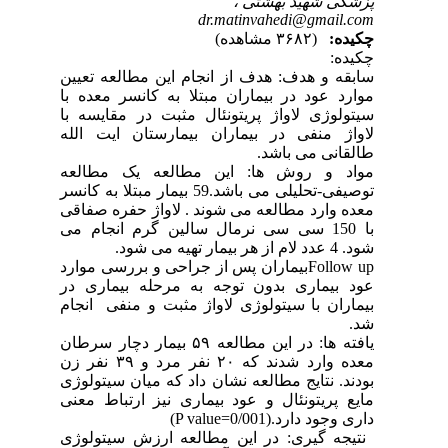
پزشکی شهید بهشتی ،
dr.matinvahedi@gmail.com
چکیده:
(۳۶۸۲ مشاهده)
چکیده:
سابقه و هدف: هدف از انجام این مطالعه تعیین
موارد عود در بیماران مبتلا به کانسر معده با
سیتولوژی لاواژ پریتونئال مثبت در مقایسه با
لاواژ منفی در بیماران بیمارستان ایت الله
طالقانی می باشد
.
مواد و روش ها: این مطالعه یک مطالعه
توصیفی-تحلیلی می باشد.59 بیمار مبتلا به کانسر
معده وارد مطالعه می شوند
.
لاواژ حفره صفاقی
با 150 سی سی نرمال سالین گرم انجام می
شود. 4 عدد لام از هر بیمار تهیه می شود
.
Follow up
بیماران پس از جراحی و بررسی موارد
عود بیماری بدون توجه به مرحله بیماری در
بیماران با سیتولوژی لاواژ مثبت و منفی انجام
شد
.
یافته ها: در این مطالعه ۵۹ بیمار دچار سرطان
معده وارد شدند که ۲۰ نفر مرد و ۳۹ نفر زن
بودند. نتایج مطالعه نشان داد که میان سیتولوژی
مایع پریتونئال و عود بیماری نیز ارتباط معنی
داری وجود دارد
(P value=0/001).
نتیجه گیری: در این مطالعه ارزش سیتولوژی