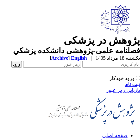
ژوهش در پزشکی
صلنامه علمی-پژوهشی دانشکده پزشکي
ه 18 مرداد 1405
|
English
]
Archive
[
ورود خودکار
ت نام
زیابی رمز عبور
صفحه اصلی