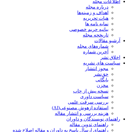
اطلاعات مجله
درباره مجله
اهداف و زمینه‌ها
هیات تحریریه
نمایه نامه ها
بیانیه حریم خصوصی
تاریخچه مجله
آرشیو مقالات
شماره‌های مجله
آخرین شماره
اخلاق نشر
سیاست های نشریه
مجوز انتشار
حق‌نشر
بایگانی
مخزن
نسخه پیش از چاپ
سیاست داوری
بررسی سرقت علمی
استفاده ازهوش مصنوعی(AI)
هزینه بررسی و انتشار مقاله
راهنمای نویسندگان و داوران
راهنمای تدوین مقاله
راهنمای ارسال پاسخ به داوران و مقاله اصلاح شده