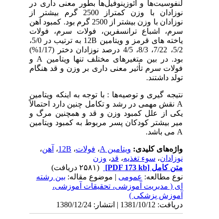
لنفوسیت‌ها و ائوزینوفیل‌ها بطور معنی داری در
نوزادان با وزن کمتراز 2500 گرم بیشتر از
نوزادان با وزن بیشتر از 2500 گرم بود. کمبود آهن
سرم، اشباع ترانسفرین، فولات سرم، فولات
یاخته های قرمز و ویتامین 12B به ترتیب در 5/0،
5/2، 7/22، 8/3، 4/5 درصد نوزادان دختر (1/17%)
بود. در بین متغیرهای مختلف تنها ویتامین A و
فولات سرم تأثیر معنی داری بر وزن و قد هنگام
تولد داشتند.
نتیجه گیری و توصیه‌ها : با توجه به اینکه ویتامین
A نقش مهمی در رشد و تکامل چنین دارد احتمالاً
یکی از علل کمبود وزن و قد و همچنین مرگ و
میر بیشتر کودکان پسر مربوط به کمبود ویتامین
A می باشد.
واژه‌های کلیدی:
ویتامین A
،
فولات
،
12B
،
آهن
،
نوزادان
،
سوء تغذیه
،
قد
،
وزن
متن کامل
[PDF 173 kb]
(۲۵۸۱ دریافت)
نوع مطالعه:
عمومی
| موضوع مقاله:
بین رشته
ای ( مدیریت آموزشی، تحقیقات آموزشی،
آموزش پزشکی )
دریافت: 1381/10/12 | انتشار: 1380/12/24