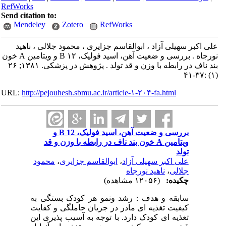
RefWorks
Send citation to:
Mendeley
Zotero
RefWorks
علی اکبر سهیلی آزاد ، ابوالقاسم جزایری ، محمود جلالی ، ناهید
نورجاه . بررسی و ضعیت آهن، اسید فولیک، ۱۲ B و ویتامین A خون
بند ناف در رابطه با وزن و قد تولد . پژوهش در پزشکی. ۱۳۸۱; ۲۶
(۱) :۳۷-۴۱
URL:
http://pejouhesh.sbmu.ac.ir/article-۱-۲۰۴-fa.html
بررسی و ضعیت آهن، اسید فولیک، 12 B و
ویتامین A خون بند ناف در رابطه با وزن و قد
تولد
علی اکبر سهیلی آزاد
،
ابوالقاسم جزایری
،
محمود
جلالی
،
ناهید نورجاه
چکیده:
(۱۲۰۵۶ مشاهده)
سابقه و هدف : رشد ونمو هر کودک بستگی به
کیفیت تغذیه ای مادر در جریان حاملگی و کفایت
تغذیه ای کودک دارد. با توجه به آسیب پذیری این