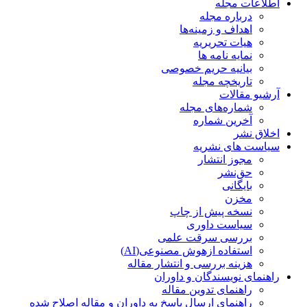
اطلاعات مجله
درباره مجله
اهداف و زمینه‌ها
هیات تحریریه
نمایه نامه ها
بیانیه حریم خصوصی
تاریخچه مجله
آرشیو مقالات
شماره‌های مجله
آخرین شماره
اخلاق نشر
سیاست های نشریه
مجوز انتشار
حق‌نشر
بایگانی
مخزن
نسخه پیش از چاپ
سیاست داوری
بررسی سرقت علمی
استفاده ازهوش مصنوعی(AI)
هزینه بررسی و انتشار مقاله
راهنمای نویسندگان و داوران
راهنمای تدوین مقاله
راهنمای ارسال پاسخ به داوران و مقاله اصلاح شده