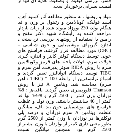
قشر، بررسی کیفیت و وضعیت تغذیه ای آنها از
اهمیت بسزایی برخوردار است.
مواد و روشها : به منظور مطالعه آثار کمبود آهن،
اسید فولیک، کوبالامین و رتینول بر وزن و قد
هنگام تولد، 230 نووزاد متولد شده از زنان باردار
مراجعه کننده به زایشگاه شهید دکتر مفتح و
رامین با استفاده از روشهای بررسی تن سنجی،
اندازه گیریهای بیوشیمیایی و خون شناسی –
(CBC) مورد مطالعه قرار گرفتند. فراسنج های
خونی توسط دستگاه کولتر کانتر و اندازه گیری
فولات سرم، فولات یاخته های قرمز وکوبالامین
سرم با روش RIDA صوتر پذیرفت. آهن سرم و
TIBC توسط دستگاه اتوآنالیزر تعیین گردید و
اشباع ترانسفرین از رابطه 100 * (TIBC / آهن
سرم) محاسبه شد. ویتامین A نیز با روش
Thamson فلوریمتری تعیین گردید. یافته‌ها : 8%
نوزادان وزن کمتر از 2500 گرم و 9/8% آنها قد
کمتر از 46 سانتیمتر داشتند. وزن تولد و غلظت
فراسنج های بیوشیمیایی خون بند ناف، میانگین
غلظت ویتامین A سرم نوزادان و درصد پلی
نوکلئرها در نوزادان با وزن کمتر از 2500 گرم
بطور معنی داری کمتر از نوازدان با وزن بیشتر از
2500 گرم بود. همچنین میانگین نسبت