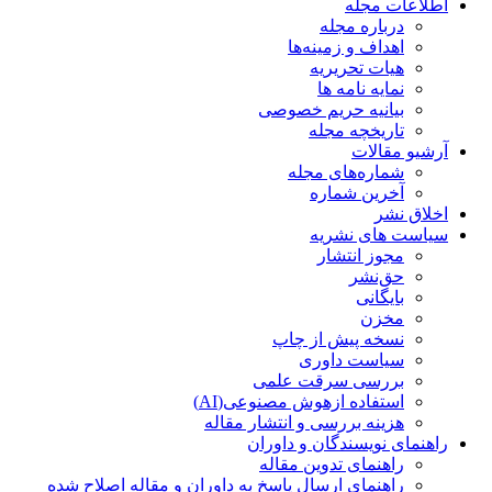
اطلاعات مجله
درباره مجله
اهداف و زمینه‌ها
هیات تحریریه
نمایه نامه ها
بیانیه حریم خصوصی
تاریخچه مجله
آرشیو مقالات
شماره‌های مجله
آخرین شماره
اخلاق نشر
سیاست های نشریه
مجوز انتشار
حق‌نشر
بایگانی
مخزن
نسخه پیش از چاپ
سیاست داوری
بررسی سرقت علمی
استفاده ازهوش مصنوعی(AI)
هزینه بررسی و انتشار مقاله
راهنمای نویسندگان و داوران
راهنمای تدوین مقاله
راهنمای ارسال پاسخ به داوران و مقاله اصلاح شده