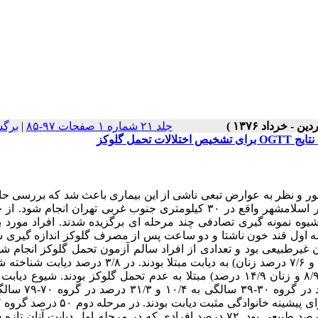
جلد ۲۱ شماره ۱ صفحات ۹۷-۸۵
|
برگش
ور و نظر به عوارض تبعی ناشی از این بیماری باعث شد که بررسی ح
سال ۱۳۷۲ به منظور تعیین میزان شیوع دیابت و عدم تحمل گلوکز در اسلامشهر واقع در ۳۰ کیلومتری جنوب غربی تهران انج
۲۰۳۳ نفر که پیش از ۳۰ سال داشتند به شیوه نمونه گیری تصادفی چند مرحله ای برگزیده شدند. افراد م
ر (۵۹ درصد) زن بودند. در مرحله اول قند خون ناشتا و دو ساعت پس از مصرف گلوکز اندازه گیر
لوکز خون آنان غیرطبیعی بود و تعدادی از افراد سالم آزمون تحمل گلوکز انجام شد
تحقیق نشان داد که ۷/۴ درصد جامعه مورد بررسی (۷/۱ درصد مردان و ۷/۶ درصد زنان) به دیابت مبتلا بودند. در
ولی ۳/۶ درصد افراد از دیابت خود بی خبر بودند.۱۲/۴ درصد (مردان ۸/۹ و زنان ۱۴/۹ درصد) مبتلا به عدم تحمل گلوکز بودند. ش
تحمل گلوکز با افزایش سن بیشتر شده، به ترتیب از ۳/۵ و /۲
T
داشتند؛ ۲۵ درصد آنان دیابتی شده و میزان قند ۲۵ درصد طبیعی بود. ۷۲ درصد افرادی که در مرحله اول دیابت آن