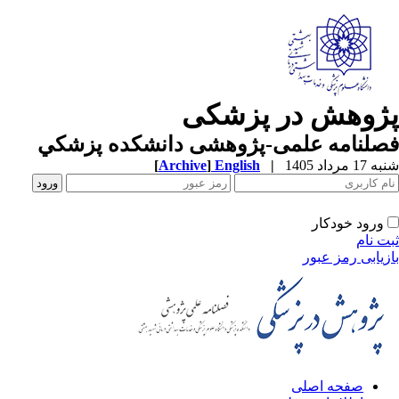
پژوهش در پزشکی
فصلنامه علمی-پژوهشی دانشکده پزشکي
شنبه 17 مرداد 1405
|
English
]
Archive
[
ورود خودکار
ثبت نام
بازیابی رمز عبور
صفحه اصلی