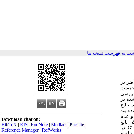
ت به فهرست نسخه ها
اضر در
ام شود. از جمعیت
ورد بررسی
ی شده در
. نتایج
 ۳/۸ درصد دیابت شناخته شده بود
یوع دیابت و عدم
Download citation:
۹ درصد در گروه ۳۰-۳۹ سالگی به ۱۰/۴ و ۳۱/۳ درصد در گروه ۷۰-۷۹ سالگی بالغ
BibTeX
|
RIS
|
EndNote
|
Medlars
|
ProCite
|
IG
در
Reference Manager
|
RefWorks
ان تازه شناخته