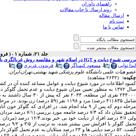
راهنمای داوران
روند ارسال تا چاپ مقالات
ارسال مقاله
ثبت نام
تماس با ما
جلد ۲۱، شماره ۱ - ( فروردین - خرداد ۱۳۷۶ )
بررسی شیوع دیابت و IGT در اسلام شهر و مقایسه روش غربالگری با نتایج OGTT برای تشخیص اختلالات تحمل گلوکز
لیدا نوایی
،
مسعود کیمیاگر
،
فریدون عزیزی
عضو هیات علمی دانشگاه علوم پزشکی شهید بهشتی،تهران،ایران.
چکیده:
(۲۶۳۲ مشاهده)
کمبود اطلاعات در مورد شیوع دیابت و عوامل مساعد کننده آن در کش
۲۴۴۰۰۰ نفری این منطقه، 
شامل ۸۳۵ (۴۱ درصد) مرد و ۱۱۹۸ نف
مرحله دوم که پس از ۹ ماه انجام شد، در افرادی که گ
شت. ۵۲ درصد دیابتی ها و ۲۳ درصد مبتلایان به عدم تحمل گلوکز دارای پیشینه خانوادگی مثبت دیابت بودند. در مرحله دوم ۵۰ درصد گروه
رحله دوم
IGT