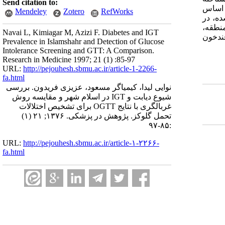
Send citation to:
بر اساس
Mendeley
Zotero
RefWorks
شده، در
نطقه،
Navai L, Kimiagar M, Azizi F. Diabetes and IGT
قندخون
Prevalence in Islamshahr and Detection of Glucose
Intolerance Screening and GTT: A Comparison.
Research in Medicine 1997; 21 (1) :85-97
URL:
http://pejouhesh.sbmu.ac.ir/article-1-2266-
fa.html
نوایی لیدا، کیمیاگر مسعود، عزیزی فریدون. بررسی
شیوع دیابت و IGT در اسلام شهر و مقایسه روش
غربالگری با نتایج OGTT برای تشخیص اختلالات
تحمل گلوکز. پژوهش در پزشکی. ۱۳۷۶; ۲۱ (۱)
:۸۵-۹۷
URL:
http://pejouhesh.sbmu.ac.ir/article-۱-۲۲۶۶-
fa.html