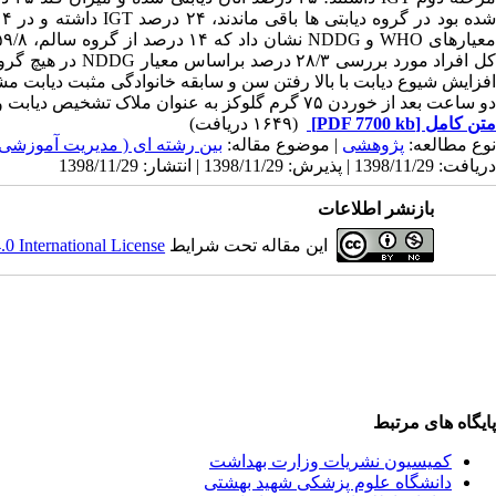
ده بود در گروه دیابتی ها باقی ماندند، ۲۴ درصد
IGT
د
عیارهای
WHO
و
NDDG
نشان داد که ۱۴ درصد از گروه سالم، ۵۹/۸ درصد از گروه
ل افراد مورد بررسی ۲۸/۳ درصد براساس معیار
NDDG
در هیچ گروه
افزایش شیوع دیابت با بالا رفتن سن و سابقه خانوادگی مثبت دیابت مش
دو ساعت بعد از خوردن ۷۵ گرم گلوکز به عنوان ملاک تشخیص دیابت و
متن کامل
[PDF 7700 kb]
(۱۶۴۹ دریافت)
نوع مطالعه:
پژوهشی
| موضوع مقاله:
بین رشته ای ( مدیریت آموزشی
دریافت: 1398/11/29 | پذیرش: 1398/11/29 | انتشار: 1398/11/29
بازنشر اطلاعات
این مقاله تحت شرایط
 International License
پایگاه های مرتبط
کمیسیون نشریات وزارت بهداشت
دانشگاه علوم پزشکی شهید بهشتی