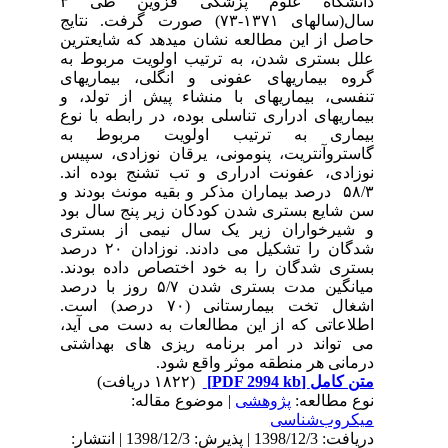
دانشگاه علوم پزشکی قزوین طی ۳
سال(سالهای ۱۳۷۱-۷۳) صورت گرفت. نتایج
حاصل از این مطالعه نشان میدهد که شایعترین
علل بستری شدن، به ترتیب اولویت مربوط به
گروه بیماریهای عفونی و انگلی، بیماریهای
تنفسی، بیماریهای با منشاء پیش از تولد، و
بیماریهای ادراری تناسلی بوده، در رابطه با نوع
بیماری به ترتیب اولویت مربوط به
گاستروآنتریت، پنومونی، یرقان نوزادی، سپیس
نوزادی، عفونت ادراری و تب تشنج بوده اند.
۵۸/۳ درصد بیماران مذکر و بقیه مونث بودند و
سن شایع بستری شدن کودکان زیر پنج سال بود
و شیرخواران زیر یک سال نیمی از بستری
شدگان را تشکیل می دادند. نوزادان ۲۰ درصد
بستری شدگان را به خود اختصاص داده بودند.
میانگین مدت بستری شدن ۵/۷ روز با درصد
اشغال تخت بیمارستانی (۷۰ درصد) است.
اطلاعاتی که از این مطالعات به دست می آید،
می تواند در امر برنامه ریزی های بهداشتی
درمانی هر منطقه موثر واقع شود.
متن کامل
[PDF 2994 kb]
(۱۸۲۲ دریافت)
نوع مطالعه:
پژوهشی
| موضوع مقاله:
میکروب‌شناسی
دریافت: 1398/12/3 | پذیرش: 1398/12/3 | انتشار: