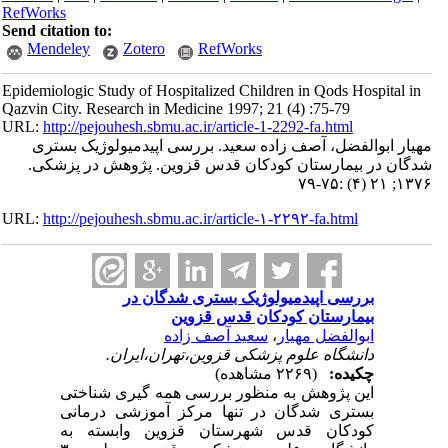
RefWorks
Send citation to:
Mendeley
Zotero
RefWorks
Epidemiologic Study of Hospitalized Children in Qods Hospital in
Qazvin City. Research in Medicine 1997; 21 (4) :75-79
URL:
http://pejouhesh.sbmu.ac.ir/article-1-2292-fa.html
مهیار ابوالفضل، آصف زاده سعید. بررسی اپیدمیولوژیک بستری
شدگان در بیمارستان کودکان قدس قزوین. پژوهش در پزشکی.
۱۳۷۶; ۲۱ (۴) :۷۵-۷۹
URL:
http://pejouhesh.sbmu.ac.ir/article-۱-۲۲۹۲-fa.html
بررسی اپیدمیولوژیک بستری شدگان در
بیمارستان کودکان قدس قزوین
ابوالفضل مهیار
،
سعید آصف زاده
دانشگاه علوم پزشکی قزوین،تهران،ایران.
چکیده:
(۲۲۶۹ مشاهده)
این پژوهش به منظور بررسی همه گیری شناختی
بستری شدگان در تنها مرکز آموزشی درمانی
کودکان قدس شهرستان قزوین وابسته به