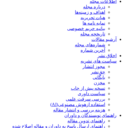
اطلاعات مجله
درباره مجله
اهداف و زمینه‌ها
هیات تحریریه
نمایه نامه ها
بیانیه حریم خصوصی
تاریخچه مجله
آرشیو مقالات
شماره‌های مجله
آخرین شماره
اخلاق نشر
سیاست های نشریه
مجوز انتشار
حق‌نشر
بایگانی
مخزن
نسخه پیش از چاپ
سیاست داوری
بررسی سرقت علمی
استفاده ازهوش مصنوعی(AI)
هزینه بررسی و انتشار مقاله
راهنمای نویسندگان و داوران
راهنمای تدوین مقاله
راهنمای ارسال پاسخ به داوران و مقاله اصلاح شده