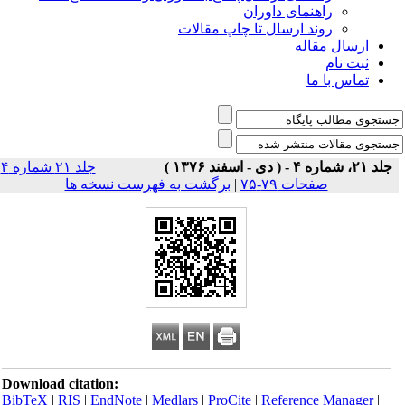
راهنمای داوران
روند ارسال تا چاپ مقالات
ارسال مقاله
ثبت نام
تماس با ما
جلد ۲۱، شماره ۴ - ( دی - اسفند ۱۳۷۶ )
جلد ۲۱ شماره ۴
صفحات ۷۹-۷۵
|
برگشت به فهرست نسخه ها
Download citation:
BibTeX
|
RIS
|
EndNote
|
Medlars
|
ProCite
|
Reference Manager
|