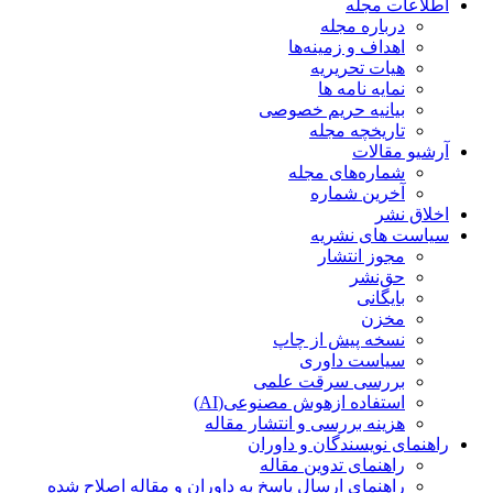
اطلاعات مجله
درباره مجله
اهداف و زمینه‌ها
هیات تحریریه
نمایه نامه ها
بیانیه حریم خصوصی
تاریخچه مجله
آرشیو مقالات
شماره‌های مجله
آخرین شماره
اخلاق نشر
سیاست های نشریه
مجوز انتشار
حق‌نشر
بایگانی
مخزن
نسخه پیش از چاپ
سیاست داوری
بررسی سرقت علمی
استفاده ازهوش مصنوعی(AI)
هزینه بررسی و انتشار مقاله
راهنمای نویسندگان و داوران
راهنمای تدوین مقاله
راهنمای ارسال پاسخ به داوران و مقاله اصلاح شده