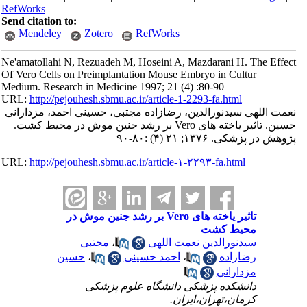
RefWorks
Send citation to:
Mendeley
Zotero
RefWorks
Ne'amatollahi N, Rezuadeh M, Hoseini A, Mazdarani H. The Effect
Of Vero Cells on Preimplantation Mouse Embryo in Cultur
Medium. Research in Medicine 1997; 21 (4) :80-90
URL:
http://pejouhesh.sbmu.ac.ir/article-1-2293-fa.html
نعمت اللهی سیدنورالدین، رضازاده مجتبی، حسینی احمد، مزدارانی
حسین. تاثیر یاخته های Vero بر رشد جنین موش در محیط کشت.
پژوهش در پزشکی. ۱۳۷۶; ۲۱ (۴) :۸۰-۹۰
URL:
http://pejouhesh.sbmu.ac.ir/article-۱-۲۲۹۳-fa.html
تاثیر یاخته های Vero بر رشد جنین موش در
محیط کشت
سیدنورالدین نعمت اللهی
،
مجتبی
رضازاده
،
احمد حسینی
،
حسین
مزدارانی
دانشکده پزشکی دانشگاه علوم پزشکی
کرمان،تهران،ایران.