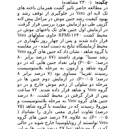
چکیده:
(۲۳۰۰ مشاهده)
در مطالعه حاضر تاثیر گشت همزمان باخته های
تک لایه ای
Vero
در جلوگیری از توقف رشد و
بهبود کیفیت رشد جنین موش در مراحل پیش لانه
گزینی طی دو آزمایش مورد بررسی قرار گرفت.
در آزمایش اول جنین های تک یاختهای موش در
محیط کشت ۱۶۴۰-
RPMI
حاوی سلولهای
Vero
قرار داده شدند و پس از چهار روز نگهداری در
محیط آزمایشگاه نتایج به دست آمده - در مقایسه
با گروه شاهد - نشان داد که جنین های گروه
Vero
رشد نسبتا" بهتری داشتند (۸۷ درصد برابر ۸۰
درصد؛ ۰۵/۰>
P
) ولی تعداد جنین هایی که در دو
گروه شاهد و آزمون به مرحله بلاستوسیست
رسیدند تقریبا" مساوی بود (۷ درصد برابر ۸
درصد؛ ۰/۰۵<
P
). در آزمایش دوم جنین ها در
مرحله دو سلولی از رحم موش خارج و در دو
گروه
Vero
و شاهد قرار داده شدند. ۷۲ ساعت
پس از قرار گرفتن در محیط کشت، ۸۰ درصد
جنین های گروه
Vero
به مرحله بلاستوسیست و
مورولا رسیدند که در مقایسه با گروه شاهد (۷۵
درصد) تفاوت آماری معنی داری را نشانداد (
۰/۰۵ >
P
)، به علاوه، ۴۸ درصد جنین های گروه
Vero
توانستند از زوناپلوسیدا خارج شوند در حالی
که در گروه شاهد تنها ۲۷ درصد جنین ها به این