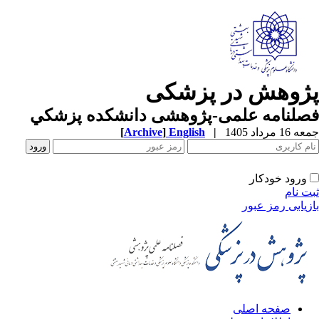
ژوهش در پزشکی
صلنامه علمی-پژوهشی دانشکده پزشکي
1 مرداد 1405
|
English
]
Archive
[
ورود خودکار
ت نام
زیابی رمز عبور
صفحه اصلی