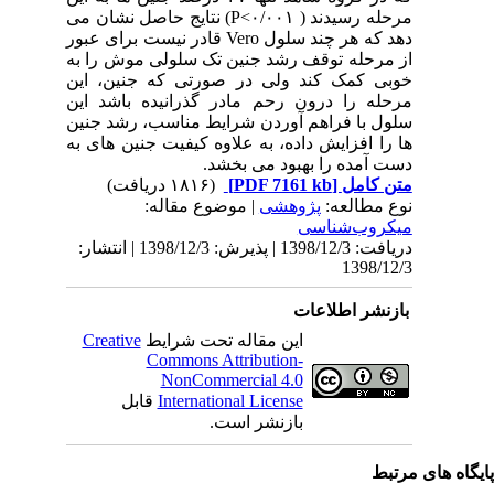
مرحله رسیدند ( ۰/۰۰۱>
P
) نتایج حاصل نشان می
دهد که هر چند سلول
Vero
قادر نیست برای عبور
از مرحله توقف رشد جنین تک سلولی موش را به
خوبی کمک کند ولی در صورتی که جنین، این
مرحله را درون رحم مادر گذرانیده باشد این
سلول با فراهم آوردن شرایط مناسب، رشد جنین
ها را افزایش داده، به علاوه کیفیت جنین های به
دست آمده را بهبود می بخشد.
متن کامل
[PDF 7161 kb]
(۱۸۱۶ دریافت)
نوع مطالعه:
پژوهشی
| موضوع مقاله:
میکروب‌شناسی
دریافت: 1398/12/3 | پذیرش: 1398/12/3 | انتشار:
1398/12/3
بازنشر اطلاعات
این مقاله تحت شرایط
Creative
Commons Attribution-
NonCommercial 4.0
International License
قابل
بازنشر است.
یگاه های مرتبط